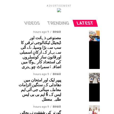
ADVERTISEMENT
VIDEOS
TRENDING
LATEST
9 hours ago
BIHAR
مصنوعی ذہانت اور
ڈیجیٹل ٹیکنالوجی ترقی کا
سب سے بڑا وسیلہ،اے آئی
سے بہار کے ارکانِ اسمبلی
اورقانون ساز کونسلروں
کی استعداد کار ہوگا میں
اضافہ: سمراٹ چوہدری
9 hours ago
BIHAR
پیپر لیک اور امتحان میں
دھاندلی کے سنگین الزامات
معاملے میںآئی جی آئی ایم
ایس کے 6 ایم بی بی ایس
طلبہ معطل
9 hours ago
BIHAR
گورنر کی شفقت نے بچائی