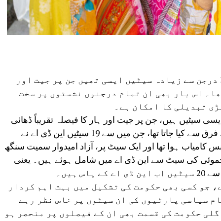
پٹنہ: 2020 کے بہار اسمبلی انتخابات میں 3 درجن سے زیادہ سیٹیں ایسی تھیں جن پر جیت اور
ھا۔ اس بار بھی ان تمام درجنوں نشستوں پر سخت
ڑی تبدیلی کا امکان ہے۔
ے 37 سیٹیں ہیں، یہ ایسی سیٹیں ہیں، جن پر جیت اور ہار کا فیصلہ تقریباً ڈھائی
سے تین ہزار یا اس سے بھی کم ووٹوں کے فرق سے کیا جاتا تھا، جن میں سے 19 سیٹیں این ڈی اے نے
وں پر گرینڈ الائنس کامیاب ہوا تھا اور ایک سیٹ پر، آزاد امیدوار سمیت سنگھ
جموئی کی سیٹ سے این ڈی اے میں شامل ہوئے ہیں۔ یعنی
ہے، جو کسی بھی حکومت کی تشکیل میں بہت اہم کردار
ام سیاسی پارٹیوں کی ان سیٹوں پر خاص نظر رہے
لی حکومت کی قسمت بھی ان کے فیصلوں پر منحصر ہو