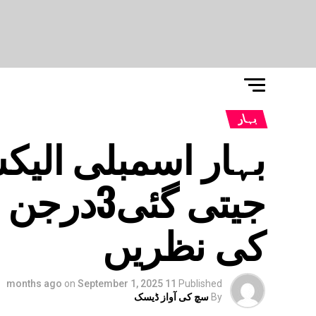
بہار
جیتی گئ
کی نظریں
on
September 1, 2025
11 months ago
Published
By
سچ کی آواز ڈیسک