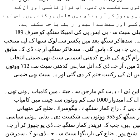
یو امیدوار فراز فاطمی کو 712 ووٹوں سے شکست دی تھی۔ اب فراز فاطمی اور ان کے
یو چھوڑ کر آر جے ڈی میں شامل ہو گئے ہیں۔ اس لیے
کسی اور سیٹ سے امیدوار بنایا جا سکتا ہے۔
آر جے ڈی کے سدھاکر سنگھ رام گڑھ اسمبلی سیٹ سے بی ایس پی کی امبیکا سنگھ کو صرف 189
۔ سدھاکر سنگھ بعد میں بکسر سے لوک سبھا کے لیے منتخب
ں بی جے پی کے پاس گئی۔ سدھاکر سنگھ آر جے ڈی کے سابق
۔ رام گڑھ کی طرح کدھنی اسمبلی سیٹ بھی ضمنی انتخاب
میں آر جے ڈی کے ہاتھ سے نکل گئی۔ 2020 میں، آر جے ڈی کے انل ساہنی کدھنی سیٹ سے 712 ووٹوں
میں ان کی رکنیت ختم کر دی گئی اور یہ سیٹ بھی ضمنی
 این ڈی اے بہت کم مارجن سے جیتنے میں کامیاب ہوئی تھی۔
5 اسمبلی سیٹیں ایسی تھیں جہاں این ڈی اے کے امیدوار 1000 سے کم ووٹوں سے جیتنے میں کامیاب
 پی کے راج کمار سنگھ نے بیگوسرائے ضلع کی متھیانی
اسمبلی سیٹ سے جے ڈی یو کے نریندر کمار سنگھ کو 333 ووٹوں سے شکست دی۔ بدلی ہوئی سیاسی
یں ہیں، جب کہ نریندر کمار سنگھ جے ڈی یو چھوڑ کر آر جے
 شیخ پورہ ضلع کی باربیگھا سیٹ سے جے ڈی یو کے سدرشن