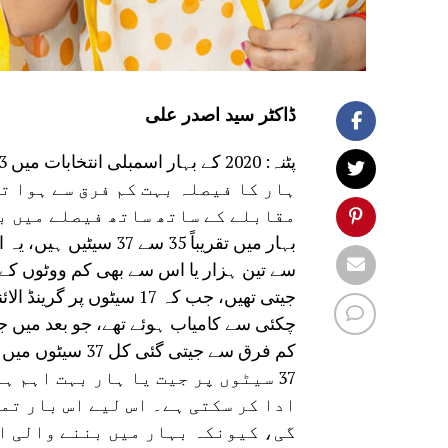
ڈاکٹر سید اصدر علی
ہار کا فیصلہ بہت کم فرق سے ہوا ت
مقابلے کے ساتھ ساتھ فیصلے میں ب
بہار میں تقریباً 35 س
جیتی تھیں، جب کہ 17 سیٹ
چکئی سے کامیاب ہوئے تھے، جو بعد میں 
کم فرق سے جیتی گئی کل 37 سیٹوں میں سے 20 سیٹیں اب این ڈی اے کے پاس ہیں۔
37 سیٹوں پر جیت یا ہار بہت اہم 
ادا کر سکتی ہے۔ اس لیے اس بار تم
گی، کیونکہ بہار میں بننے والی اگ