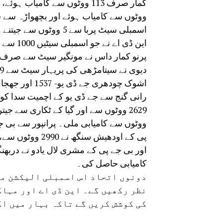
اسمبلی سیٹ پربا سے 5 ووٹوں سے جیتنے میں کامیاب رہے۔
کامیابی حاصل کی۔
دونوں اتحاد اس اسمبلی الیکشن می
نظر رکھیں گے۔ این ڈی اے اور مہا
کی کوشش کریں گے تاکہ بہار میں ا