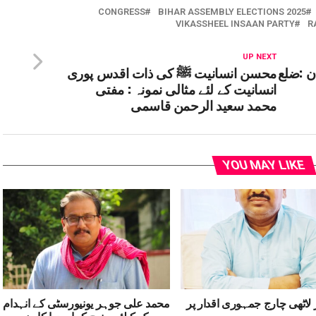
CONGRESS
BIHAR ASSEMBLY ELECTIONS 2025
VIKASSHEEL INSAAN PARTY
R
UP NEXT
ن :ضلع
محسن انسانیت ﷺ کی ذات اقدس پوری
انسانیت کے لئے مثالی نمونہ : مفتی
محمد سعید الرحمن قاسمی
YOU MAY LIKE
 لاٹھی چارج جمہوری اقدار پر
محمد علی جوہر یونیورسٹی کے انہدام
پر روک کیلئے منوج کمار جھا کا وزیر