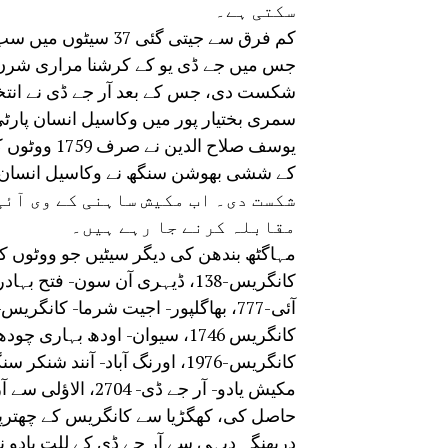
سکتی ہے۔
کم فرق سے جیتی گئی
شکست دی، جس کے بعد آر جے ڈی نے انتخابی 
سمری بختیار پور میں وکاسیل انسان پارٹ
یوسف صلاح 
شکست دی۔ اب مکیش ساہنی کے وی آئی 
مقابلہ کرنے جا رہے ہیں۔
مہاگٹھ بندھن کی دیگر سیٹیں جو ووٹوں ک