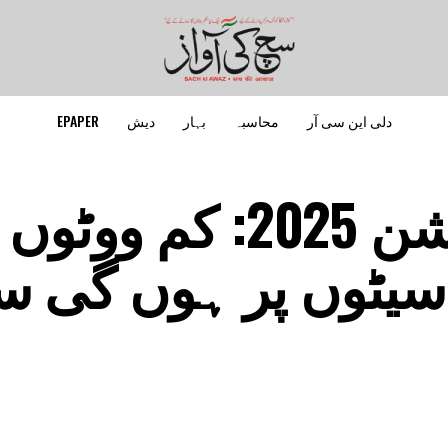
دلی این سی آر
محاسبہ
بہار
دیش
EPAPER
بہار اسمبلی الیکشن 2025: کم
ی3درجن سیٹوں پر ہوں گی