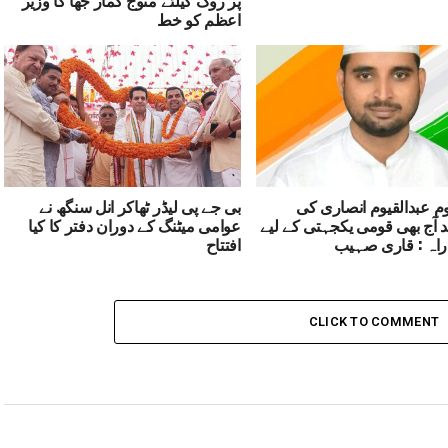
اعظم کو خط
قوم عبدالقیوم انصاری کی
بی جے پی لیڈر ٹھاکر انل سنگھ نے
آج بھی قومی یکجہتی کے لیے
عوامی میٹنگ کے دوران دفتر کا کیا
راہ : قاری صہیب
افتتاح
CLICK TO COMMENT