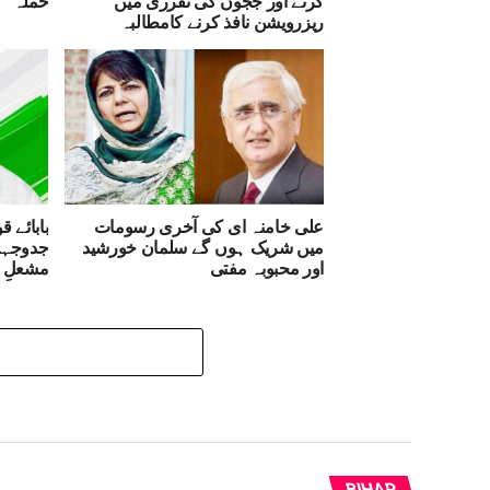
ریزرویشن نافذ کرنے کامطالبہ
علی خامنہ ای کی آخری رسومات
بابائے 
میں شریک ہوں گے سلمان خورشید
جدوجہد 
اور محبوبہ مفتی
مشعلِ 
BIHAR