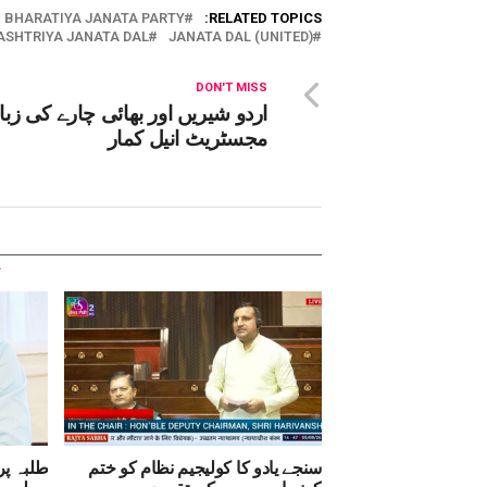
BHARATIYA JANATA PARTY
RELATED TOPICS:
ASHTRIYA JANATA DAL
JANATA DAL (UNITED)
DON'T MISS
اردو شیریں اور بھائی چارے کی زبا
مجسٹریٹ انیل کمار
سنجے یادو کا کولیجیم نظام کو ختم
طلبہ پر
کرنے اور ججوں کی تقرری میں
حملہ