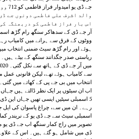
جے ڈی 
والد اشرف علی فاطمی دونوں جے ڈی 
اس بار فراز فاطمی کو دربھنگہ کی 
ووٹوں کے فرق سے ہرانے میں کامیاب رہے
ہوئے اور رام گڑھ سیٹ ضمنی انتخاب می
ریاستی صدر جگدانند سنگھ کے بیٹے ہیں
سے کامیاب ہوئے تھے، لیکن قانونی عمل 
انتخاب میں بی جے پی کے کھاتے میں گئی۔
اب ان سیٹوں پر ایک نظر ڈالتے ہیں جہاں
رہے۔ ان میں سے، چراغ پاسوان کی ایل جے
تصویر میں راج کمار سنگھ اب جے ڈی یو م
ڈی میں شامل ہو گئے ہیں۔ اس کے علاوہ