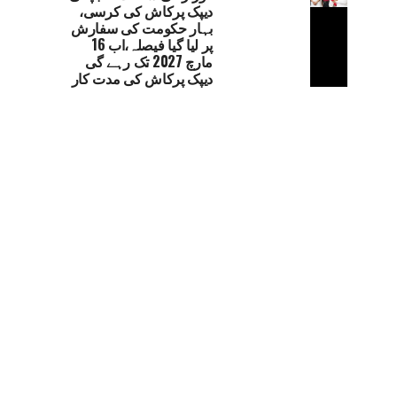
دیپک پرکاش کی کرسی،
بہار حکومت کی سفارش
پر لیا گیا فیصلہ،اب 16
مارچ 2027 تک رہے گی
دیپک پرکاش کی مدت کار