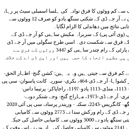
 37 سیٹوں میں سب سے کم ووٹوں کا فرق نوادہ کی ہلسا اسمبلی سیٹ پر رہا،
جس میں جے ڈی یو کے کرشنا مراری شرن نے آر جے ڈی کے شکتی سنگھ یادو کو صرف 12 ووٹوں سے
نتائج میں دھاندلی کا الزام لگایا۔
ی (وی آئی پی) کے سربراہ مکیش ساہنی کو آر جے ڈی کے
الدین نے صرف 1759 ووٹوں کے فرق سے شکست دی۔ اسی طرح سگولی میں آر جے ڈی
کے ششی بھوشن سنگھ نے وکاسیل انسان پارٹی کے رام چندر ساہنی کو 3447 ووٹوں کے فرق سے
پی عظیم اتحاد کا حصہ ہیں اور این ڈی اے کے خلاف
ے کم فرق سے جیتی ہیں وہ یہ ہیں: کشن گنج- اظہار الحق-
کانگریس-138، ڈیہری آن سون- فتح بہادر کشواہا- آر جے ڈی-464، بکری- سوریہ کانت پاسوان- سی پی
آئی-777، بھاگلپور- اجیت شرما- کانگریس- 1113، منڈی-1113 یادو-1197، راجاپاکر- پرتیما داس-
کانگریس 1746، سیوان- اودھ بہاری چودھری- آر جے ڈی-1973، مہاراج گنج- وجے شنکر دوبے-
کانگریس-1976، اورنگ آباد- آنند شنکر سنگھ- کانگریس-2243، سکتہ- وریندر پرساد، سی پی آئی 2020
مکیش یادو- آر جے ڈی- 2704، الاؤلی سے آر جے ڈی کے رام ورکش سدا نے 2773 ووٹوں سے کامیابی
حاصل کی، کھگڑیا سے کانگریس کے چھترپتی سنگھ یادو نے 3000 ووٹوں سے کامیابی حاصل کی جبکہ
دربھنگہ دیہی سے آر جے ڈی کے للت یادو نے 2141 ووٹوں سے کامیابی حاصل کی۔ انہوں نے اس وقت کے