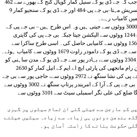
کمار صرف 113 ووٹوں سے کامیاب ہوئے، جب کہ جے ڈی یو کے سنیل کمار گوپال گنج کے بھورے سے 462
ووٹوں سے کامیاب ہوئے اور بچھواڑہ سے سریش مہتا-بی جے پی-484 اور جے ڈی یو کے سنجیو کمار 9
این ڈی اے نے جو اسمبلی سیٹیں 1000 سے 3000 ووٹوں سے جیتی ہیں وہ اس طرح ہیں – بی جے پی کے
پرنو کمار داس نے مونگیر سیٹ سے صرف 1244 ووٹوں سے الیکشن جیتا جبکہ بی جے پی کی گایتری
دیوی نے سیتامڑھی کی پریہار سیٹ سے 1569 ووٹوں سے کامیابی حاصل کی۔ اسی طرح ساکرا سے
اشوک چودھری جے ڈی یو- 1537 اور جھجا سے جے ڈی یو کے دامودر راوت 1679 ووٹوں سے کامیاب ہوئے۔
رانی گنج سے جے ڈی یو کے اچمیت سدا کو 2304 ووٹوں سے، بہادر پور سے جے ڈی یو کے مدن ساہنی کو
2629 ووٹوں سے اور گیا کے ٹکاری سے جیتن رام مانجھی کی پارٹی ایچ اے ایم کے انیل کمار کو 2630
ووٹوں سے کامیابی ملی۔ پرانپور سے بی جے پی کی نشا سنگھ نے 2972 ووٹوں سے، حاجی پور سے بی جے
پی کے اودھیش سنگھ نے 2990 ووٹوں سے، بی جے پی کے آرا کے امریندر پرتاپ سنگھ نے 3002 ووٹوں سے
اور بی جے پی کے مشری لال یادو نے دربھنگا ضلع کی علی نگر اسمبلی سیٹ سے 3101 ووٹوں سے
ں کم مارجن سے جیتی گئی ان تمام سیٹوں پر گہری
گٹھ بندھن دونوں ہی زیادہ سے زیادہ سیٹیں جیتنے
گلی حکومت بنانے کا راستہ آسان ہو۔