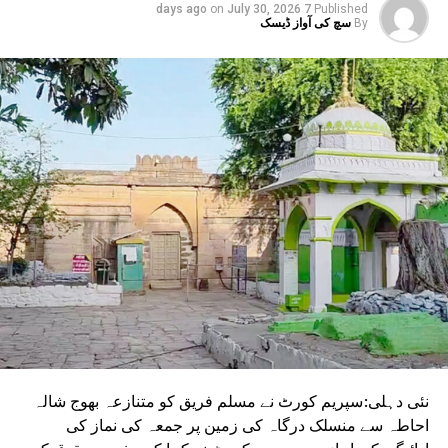
on
July 30, 2026
7 days ago
Published
By
سچ کی آواز ڈیسک
نئی دہلی:سپریم کورٹ نے مسلم فریق کو متنازعہ بھوج شالہ
احاطہ سے منسلک درگاہ کی زمین پر جمعہ کی نماز کی