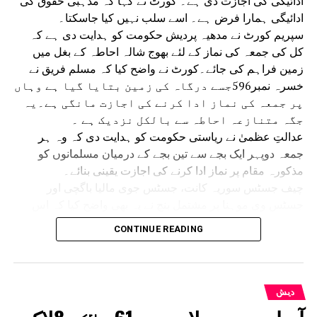
ادائیگی کی اجازت دی ہے۔ کورٹ نے کہا کہ مذہبی حقوق کی
ادائیگی ہمارا فرض ہے۔ اسے سلب نہیں کیا جاسکتا۔
سپریم کورٹ نے مدھیہ پردیش حکومت کو ہدایت دی ہے کہ
کل کی جمعہ کی نماز کے لئے بھوج شالہ احاطہ کے بغل میں
زمین فراہم کی جائے۔کورٹ نے واضح کیا کہ مسلم فریق نے
خسرہ نمبر596جسے درگاہ کی زمین بتایا گیا ہے وہاں
پر جمعہ کی نماز ادا کرنے کی اجازت مانگی ہے۔یہ
جگہ متنازعہ احاطہ سے بالکل نزدیک ہے ۔
عدالتِ عظمیٰ نے ریاستی حکومت کو ہدایت دی کہ وہ ہر
جمعہ دوپہر ایک بجے سے تین بجے کے درمیان مسلمانوں کو
مذکورہ مقام پر نماز ادا کرنے کی اجازت یقینی بنائے۔
چیف جسٹس سوریہ کانت، جسٹس جوی مالیا باگچی اور
جسٹس وی موہنا پر مشتمل بنچ نے یہ بھی واضح کیا کہ اس
حکم سے ریاستی حکومت اور مسلم فریق باہمی رضامندی سے
CONTINUE READING
جمعہ کی نماز کے لیے کسی متبادل مقام پر غور کرنے سے
محروم نہیں ہوں گے۔ 14 جولائی کو سپریم کورٹ نے عبوری
حکم دیتے ہوئے کہا تھا کہ مقدمے کے حتمی فیصلے تک ہر جمعہ
دوپہر ایک بجے سے تین بجے کے درمیان نماز کے لیے متنازع مقام
دیش
سے متصل ایک علیحدہ کھلی جگہ فراہم کی جائے۔بعد ازاں