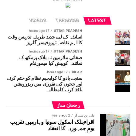
VIDEOS
TRENDING
LATEST
17 hours ago
UTTAR PRADESH
اساتذہ کے لیے جدید طریقہ تدریس وقت
کا اہم تقاضہ: پروفیسر گلریز
17 hours ago
UTTAR PRADESH
صفائی ملازمین نے بلاک پرمکھ کے
نمائندہ کوپیش کیا میمورنڈم
17 hours ago
BIHAR
سنجے یادو کا کولیجیم نظام کو ختم کرنے
اور ججوں کی تقرری میں ریزرویشن
نافذ کرنے کامطالبہ
رجحان ساز
دلی این سی آر
2 years ago
اقراءپبلک اسکول سونیا وہارمیں تقریب
یومِ جمہوریہ کا انعقاد