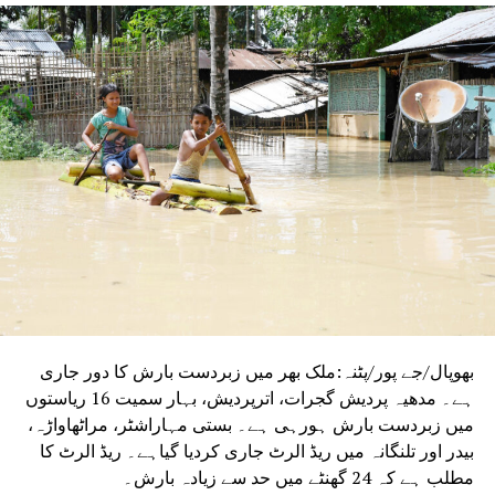
UP NEX
احمد آباد میں 450 سے زائد بزرگ نے اپنے بچوں کے خلاف
فالت کیلئے دائر کیا کیس
DON'T MISS
پیوش گوئل نے خطے میں جنگ بندی کے اعلان کے بعد کویتی
ہم منصب سے کی بات
بھوپال/جے پور/پٹنہ:ملک بھر میں زبردست بارش کا دور جاری
ہے۔ مدھیہ پردیش گجرات، اترپردیش، بہار سمیت 16 ریاستوں
میں زبردست بارش ہورہی ہے۔ بستی مہاراشٹر، مراٹھاواڑہ،
بیدر اور تلنگانہ میں ریڈ الرٹ جاری کردیا گیاہے۔ ریڈ الرٹ کا
مطلب ہے کہ 24 گھنٹے میں حد سے زیادہ بارش۔