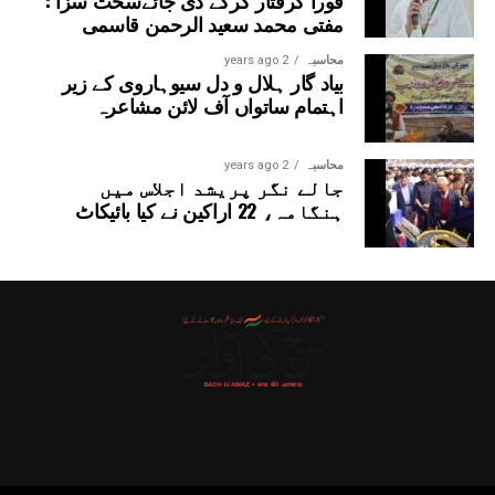
مفتی محمد سعید الرحمن قاسمی
محاسبہ
2 years ago
بیاد گار ہلال و دل سیوہاروی کے زیر
اہتمام ساتواں آف لائن مشاعرہ
محاسبہ
2 years ago
جالے نگر پریشد اجلاس میں
ہنگامہ، 22 اراکین نے کیا بائیکاٹ