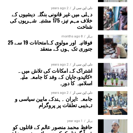
دلی این سی آر
2 years ago
دہلی میں غیر قانونی بنگلہ دیشیوں کے
خلاف مہم تیز، 175 مشتبہ شہریوں کی
شناخت
بہار
8 months ago
فوقانیہ اور مولوی کےامتحانات 19 سے 25
جنوری تک ہوں گے منعقد
دلی این سی آر
2 years ago
اشتراک کے امکانات کی تلاش میں ہ
±کائیدو،جاپان کے وفد کا جامعہ ملیہ
اسلامیہ کا دورہ
دلی این سی آر
2 years ago
جامعہ :ایران ۔ہندکے مابین سیاسی و
تہذیبی تعلقات پر پروگرام
بہار
1 year ago
حافظ محمد منصور عالم کے قاتلوں کو
فوراً گرفتار کرکے دی جائےسخت سزا :