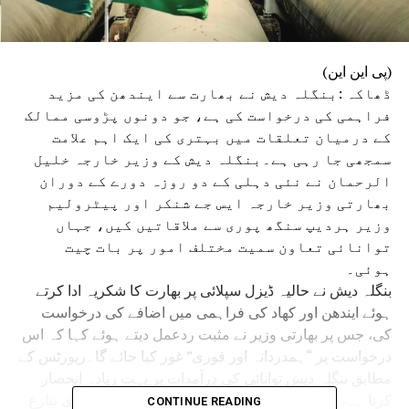
(پی این این)
ڈھاکہ :بنگلہ دیش نے بھارت سے ایندھن کی مزید
فراہمی کی درخواست کی ہے، جو دونوں پڑوسی ممالک
کے درمیان تعلقات میں بہتری کی ایک اہم علامت
سمجھی جا رہی ہے۔بنگلہ دیش کے وزیر خارجہ خلیل
الرحمان نے نئی دہلی کے دو روزہ دورے کے دوران
بھارتی وزیر خارجہ ایس جے شنکر اور پیٹرولیم
وزیر ہردیپ سنگھ پوری سے ملاقاتیں کیں، جہاں
توانائی تعاون سمیت مختلف امور پر بات چیت
ہوئی۔
بنگلہ دیش نے حالیہ ڈیزل سپلائی پر بھارت کا شکریہ ادا کرتے
ہوئے ایندھن اور کھاد کی فراہمی میں اضافے کی درخواست
کی، جس پر بھارتی وزیر نے مثبت ردعمل دیتے ہوئے کہا کہ اس
درخواست پر “ہمدردانہ اور فوری” غور کیا جائے گا۔رپورٹس کے
مطابق بنگلہ دیش توانائی کی درآمدات پر بہت زیادہ انحصار
کرتا ہے، اور امریکہ۔اسرائیل اور ایران کے درمیان جاری تنازع
CONTINUE READING