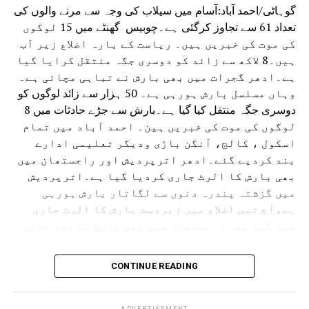
گوہاٹی/احمد آباد:آسام میں سیلاب کی وجہ سے مرنے والوں کی
تعداد 61 سے تجاوز کرگئی ہے۔چوبیس گھنٹے میں 15 لوگوں
کی موت کی خبریں ہیں۔ ریاست کے بارہ اضلاع زیر آب
ہیں۔8 لاکھ سے زائد کو دوسری جگہ منتقل کرایا گیا
ہے۔ادھر گجرات میں بھی بارش نے تباہی مچائی ہے۔
وہاں مسلسل بارش ہورہی ہے۔ 50 ہزار سے زائد لوگوں کو
دوسری جگہ منتقل کیا گیا ہے۔بارش سے جڑے حادثات میں 8
لوگوں کی موت کی خبریں ہین۔ احمد آباد میں تمام
اسکول ، کالج، آنگن باڑی ودیگر تعلیمی ادارے
بند کردیے گئے۔ادھر اترپردیش اور راجستھان میں
بھی بارش کا الرٹ جاری کردیا گیا ہے۔اترپردیش
میں گزشتہ پندرہ دنوں سے لگاتار بارش ہورہی
ہے،آج تیس اضلاع میں زبردست بارش کا الرٹ جاری
کیا گیا ہے۔ راجستھان میں بھی بارش کا دور جاری
ہے۔محکمہ موسمیات نے ریاست کے مختلف حصوں کے
لئے الرٹ جاری کردیا ہے۔ حالانکہ جموں وکشمیر
CONTINUE READING
میں لینڈ سلائڈنگ کی وجہ سے آمدورفت ٹھپ تھی لیکن
اب چھ دنوں کے بعد آمدورفت جاری ہوئی ہے۔
امرناتھ یاترا بھی شروع کردی گئی ہے۔
ADVERTISEMENT