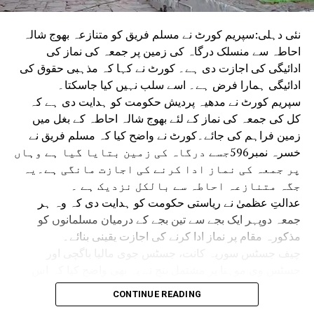
نئی دہلی:سپریم کورٹ نے مسلم فریق کو متنازعہ بھوج شالہ
احاطہ سے منسلک درگاہ کی زمین پر جمعہ کی نماز کی
ادائیگی کی اجازت دی ہے۔ کورٹ نے کہا کہ مذہبی حقوق کی
ادائیگی ہمارا فرض ہے۔ اسے سلب نہیں کیا جاسکتا۔
سپریم کورٹ نے مدھیہ پردیش حکومت کو ہدایت دی ہے کہ
کل کی جمعہ کی نماز کے لئے بھوج شالہ احاطہ کے بغل میں
زمین فراہم کی جائے۔کورٹ نے واضح کیا کہ مسلم فریق نے
خسرہ نمبر596جسے درگاہ کی زمین بتایا گیا ہے وہاں
پر جمعہ کی نماز ادا کرنے کی اجازت مانگی ہے۔یہ
جگہ متنازعہ احاطہ سے بالکل نزدیک ہے ۔
عدالتِ عظمیٰ نے ریاستی حکومت کو ہدایت دی کہ وہ ہر
جمعہ دوپہر ایک بجے سے تین بجے کے درمیان مسلمانوں کو
مذکورہ مقام پر نماز ادا کرنے کی اجازت یقینی بنائے۔
چیف جسٹس سوریہ کانت، جسٹس جوی مالیا باگچی اور
جسٹس وی موہنا پر مشتمل بنچ نے یہ بھی واضح کیا کہ اس
حکم سے ریاستی حکومت اور مسلم فریق باہمی رضامندی سے
CONTINUE READING
جمعہ کی نماز کے لیے کسی متبادل مقام پر غور کرنے سے