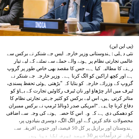
(پی این این)
نئی دہلی :ہندوستانی وزیر خارجہ ایس جے شنکر نے برکس سے
عالمی تجارتی نظام پر ہونے والے حملے سے نمٹنے کے لیے تیار
رہنے کا مطالبہ کیا ہے، جس کا مقصد بھی خاص طور پر گروپ
ہے اور کچھ اراکین کو الگ کرنا ہے۔ وزیر خارجہ جے شنکر نے
گروپ کے وزرائے خارجہ کو بتایا کہ “بڑھتی ہوئی تحفظ پسندی،
ٹیرف میں اتار چڑھاؤ اور نان ٹیرف رکاوٹیں تجارت کے بہاؤ کو
متاثر کرتی ہیں، اس لیے برکس کو کثیر جہتی تجارتی نظام کا
دفاع کرنا چاہیے۔”امریکی صدر ڈونالڈ ٹرمپ نے برکس ممبران
کو دھمکی دی ہے کہ وہ اس کا حصہ ہونے کی وجہ سے اضافی
محصولات عائد کریں گے، اور الگ الگ، دوسری بنیادوں پر،
ہندوستان اور برازیل پر کل 50 فیصد، اور جنوبی افریقہ سے
زیادہ تر درآمدات پر 30 فیصد ٹیرف لگا دیا ہے۔