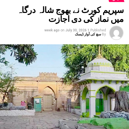
یہاں بھی ہائی الرٹ جاری کردیا گیا ہے۔ مدھیہ پردیش میں
سپریم کورٹ نے بھوج شالہ درگاہ
بھی بارش کا الرٹ جاری کیا گیا ہے۔ وہاں کے 17 اضلع
میں نماز کی دی اجازت
متاثر ہیں۔ یوپی ، بہار کے کئی اضلاع میں بھی
انتظامیہ الرٹ ہے۔
on
July 30, 2026
1 week ago
Published
By
سچ کی آواز ڈیسک