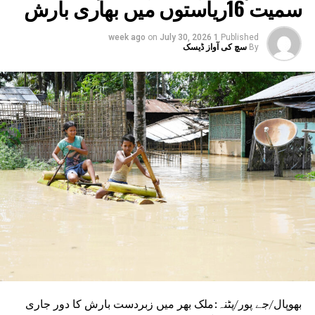
سمیت 16ریاستوں میں بھاری بارش
on
July 30, 2026
1 week ago
Published
By
سچ کی آواز ڈیسک
بھوپال/جے پور/پٹنہ:ملک بھر میں زبردست بارش کا دور جاری