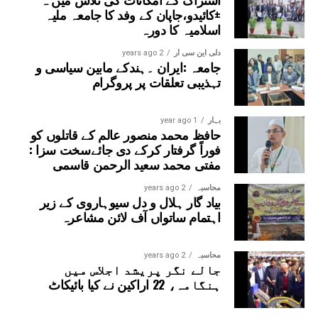
±کائیدو،جاپان کے وفد کا جامعہ ملیہ
اسلامیہ کا دورہ
دلی این سی آر
2 years ago
جامعہ :ایران ۔ہندکے مابین سیاسی و
تہذیبی تعلقات پر پروگرام
بہار
1 year ago
حافظ محمد منصور عالم کے قاتلوں کو
فوراً گرفتار کرکے دی جائےسخت سزا :
مفتی محمد سعید الرحمن قاسمی
محاسبہ
2 years ago
بیاد گار ہلال و دل سیوہاروی کے زیر
اہتمام ساتواں آف لائن مشاعرہ
محاسبہ
2 years ago
جالے نگر پریشد اجلاس میں
ہنگامہ، 22 اراکین نے کیا بائیکاٹ