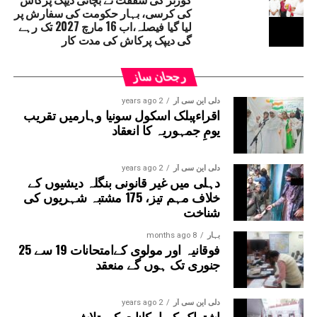
کی کرسی، بہار حکومت کی سفارش پر
لیا گیا فیصلہ،اب 16 مارچ 2027 تک رہے
گی دیپک پرکاش کی مدت کار
رجحان ساز
دلی این سی آر
2 years ago
اقراءپبلک اسکول سونیا وہارمیں تقریب
یومِ جمہوریہ کا انعقاد
دلی این سی آر
2 years ago
دہلی میں غیر قانونی بنگلہ دیشیوں کے
خلاف مہم تیز، 175 مشتبہ شہریوں کی
شناخت
بہار
8 months ago
فوقانیہ اور مولوی کےامتحانات 19 سے 25
جنوری تک ہوں گے منعقد
دلی این سی آر
2 years ago
اشتراک کے امکانات کی تلاش میں ہ