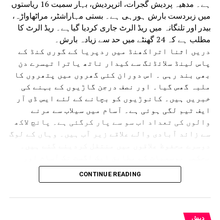
ہے۔ مدھیہ پردیش گجرات، اترپردیش، بہار سمیت 16 ریاستوں
میں زبردست بارش ہورہی ہے۔ بستی مہاراشٹر، مراٹھاواڑہ،
بیدر اور تلنگانہ میں ریڈ الرٹ جاری کردیا گیاہے۔ ریڈ الرٹ کا
مطلب ہے کہ 24 گھنٹے میں حد سے زیادہ بارش۔
دریں اثنا اتراکھنڈ میں ردپریا کے گوری کنڈ کے
پاس لینڈ سلائڈنگ سے کیدار ناتھ یاترا تیسرے دن
بھی بند رہی ۔ اس دوران کئی گھروں میں پتھروں کا
ملبہ گھس گیا۔ اور نصف درجن گاڑیوں کے بہنے کی
خبریں ہیں۔ کانوڑیوں کو بچانے کے لئے ایس ڈی آر
ایف ٹیم لگی ہوئی ہے۔ آسام میں سیلاب سے مرنے
والوں کی تعداد اب سو سے پار کرگئی ہے۔ پانچ لاکھ
سے زائد آبادی والے علاقے زیر آب ہیں۔ وہاں کے لوگ
دوسرے محفوظ علاقوں میں منتقل کردیئے گئے ہیں۔
محکمہ موسمیات کے مطابق ایک اگست تک آسام اور
دوسری ریاستوں میں بھاری بارش اور بجلی گرنے کے
CONTINUE READING
امکانات ہیں۔آسام میں تنسکویا، بھیما جی ،
لکھیم پور، شیو ساگر، جورہارٹ اور گولہ گھاٹ
جیسے سرحدی اضلاع کو الرٹ کردیا گیا ہے۔
گجرات میں دو دنوں کی بارش نے عام زندگی مفلوج کردی ہے
دیش