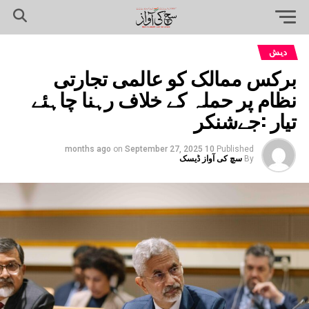
دیش
برکس ممالک کو عالمی تجارتی
نظام پر حملہ کے خلاف رہنا چاہئے
تیار :جےشنکر
on
September 27, 2025
10 months ago
Published
By
سچ کی آواز ڈیسک