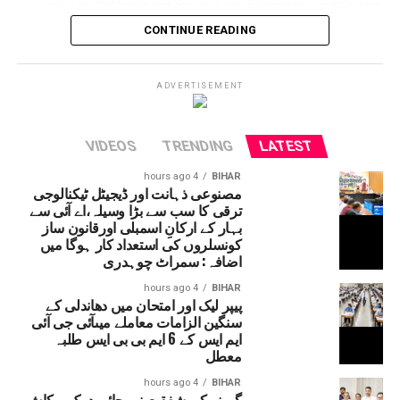
لئے الرٹ جاری کردیا ہے۔ حالانکہ جموں وکشمیر
CONTINUE READING
میں لینڈ سلائڈنگ کی وجہ سے آمدورفت ٹھپ تھی لیکن
اب چھ دنوں کے بعد آمدورفت جاری ہوئی ہے۔
امرناتھ یاترا بھی شروع کردی گئی ہے۔
ADVERTISEMENT
VIDEOS
TRENDING
LATEST
4 hours ago
BIHAR
مصنوعی ذہانت اور ڈیجیٹل ٹیکنالوجی
ترقی کا سب سے بڑا وسیلہ،اے آئی سے
بہار کے ارکانِ اسمبلی اورقانون ساز
کونسلروں کی استعداد کار ہوگا میں
اضافہ: سمراٹ چوہدری
4 hours ago
BIHAR
پیپر لیک اور امتحان میں دھاندلی کے
سنگین الزامات معاملے میںآئی جی آئی
ایم ایس کے 6 ایم بی بی ایس طلبہ
معطل
4 hours ago
BIHAR
گورنر کی شفقت نے بچائی دیپک پرکاش