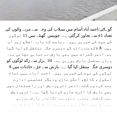
گوہاٹی/احمد آباد:آسام میں سیلاب کی وجہ سے مرنے والوں کی
تعداد 61 سے تجاوز کرگئی ہے۔چوبیس گھنٹے میں 15 لوگوں
کی موت کی خبریں ہیں۔ ریاست کے بارہ اضلاع زیر آب
ہیں۔8 لاکھ سے زائد کو دوسری جگہ منتقل کرایا گیا
ہے۔ادھر گجرات میں بھی بارش نے تباہی مچائی ہے۔
وہاں مسلسل بارش ہورہی ہے۔ 50 ہزار سے زائد لوگوں کو
دوسری جگہ منتقل کیا گیا ہے۔بارش سے جڑے حادثات میں 8
لوگوں کی موت کی خبریں ہین۔ احمد آباد میں تمام
اسکول ، کالج، آنگن باڑی ودیگر تعلیمی ادارے
بند کردیے گئے۔ادھر اترپردیش اور راجستھان میں
بھی بارش کا الرٹ جاری کردیا گیا ہے۔اترپردیش
میں گزشتہ پندرہ دنوں سے لگاتار بارش ہورہی
ہے،آج تیس اضلاع میں زبردست بارش کا الرٹ جاری
کیا گیا ہے۔ راجستھان میں بھی بارش کا دور جاری
ہے۔محکمہ موسمیات نے ریاست کے مختلف حصوں کے