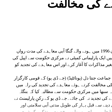
دے کی مخالفت
پٹنہ؍نئی دہلی:بھارت اور بنگلہ دیش کے درمیان 1996 میں ہونے والے گنگا آبی معاہدے کی مدت رواں
ں ایک پارلیمانی کمیٹی نے مرکزی حکومت سے اپیل کی
یر مذاکرات کا آغاز کرے اور اس معاہدے کی تجدید کو
اعت جنتا دل (یونائٹیڈ) (جے ڈی یو) کے قومی کارگزار
کی مخالفت کرتے ہوئے معاہدے کی تجدید کی راہ میں
 سبھا میں مرکزی حکومت سے مطالبہ کیا کہ بنگلہ
قسیم معاہدے کی تجدید نہ کی جائے۔جے ڈی یو کے رکنِ پارلیمنٹ نے
دینے سے قبل بہار کی طویل مدتی آبی سلامتی اور
نا چاہیے۔ راجیہ سبھا میں خصوصی تذکرے کے ذریعے یہ