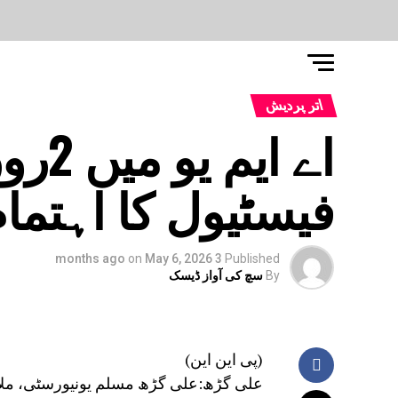
اتر پردیش
اے ا
فیسٹیول کا اہتما
on
May 6, 2026
3 months ago
Published
By
سچ کی آواز ڈیسک
(پی این این)
علی گڑھ:علی گڑھ مسلم یونیورسٹی، ملا