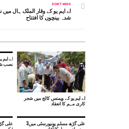
DON'T MISS
اے ایم یو کے وقار الملک ہال میں
شدہ بینچوں کا افتتاح
اے ایم 
نصب شدہ
اے ایم یو کے ویمنس کالج میں شجر
کاری مہم کا انعقاد
علی گڑھ مسلم یونیورسٹی میں3
علی گڑ
روزہ ادبی میلےکا آغاز
ٹیک، بی