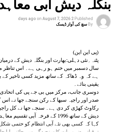
بنگلہ دیش آبی معاہ
on
August 7, 2026
2 days ago
Published
By
سچ کی آواز ڈیسک
(پی این این)
سال دسمبر میں ختم ہو رہی ہے۔ اس تناظر می
ہے کہ وہ ڈھاکہ کے ساتھ مزید کسی تاخیر کے بغ
یقینی بنائے۔
دوسری جانب، مرکز میں بی جے پی کی اتحادی جم
صدر اور راجیہ سبھا کے رکن سنجے جھا نے اس 
رکاوٹ کھڑی کر دی ہے۔ سنجے جھا نے کل راجیہ
دیش کے ساتھ 1996 کے فرخہ آبی ت
کہا کہ کسی بھی نئے آبی انتظام کو حتمی شکل 
ترقیاتی ضروریات کا سنجیدگی سے جائزہ لیا جا