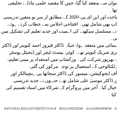
فیسٹیول ”ایجوکیئر 2026“ کے عنوان سے منعقد کیا گیا، جس کا مقصد علمی تبادلہ، تخلیقی
ھا۔
اس پروگرام میں مختلف مقابلے، علمی مباحث اور این ای پی-2020 کے مطابق از سر نو متعین تدریسی
اپ بھی شامل تھی۔ افتتاحی اجلاس سے خطاب کرتے ہوئے
د نے مسلسل سیکھنے کی اہمیت اور جدید تعلیم کی تشکیل میں
مائی میں منعقد ہوا، جبکہ ڈاکٹر فیروز احمد کنوینر اور ڈاکٹر
ری شریک کنوینر تھے۔کوئز، بیسٹ ٹیچر اور ڈیجیٹل پوسٹر
نے بھرپور شرکت کی۔ ورکشاپ میں استعداد پر مبنی تعلیم،
ٹکنالوجی کے استعمال پر توجہ مرکوز کی گئی۔
 ایجوکیشن، میسور کی ڈاکٹر سجاتھا بی ہنچینالکر اور
اور ڈاکٹر موسیٰ علی شامل تھے، جنہوں نے جدید تدریسی
 خیال کیا۔ آخر میں پروگرام کے شرکاء میں اسناد تقسیم کی
کیا۔
NATIONALEDUCATIONFESTIVAL
EDUCARE2026
ALIGARHNEWS
A