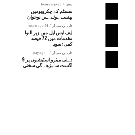
دیش
23 hours ago
سسٹم کے چکرویومیں
پھنسے ہوئے ہیں نوجوان
دلی این سی آر
24 hours ago
ایف ایس ایل میں زیرِ التوا
مقدمات میں 72 فیصد
کمی: سود
دلی این سی آر
1 day ago
دہلی میٹرو اسٹیشنوں پر 9
اگست سےبڑھے گی سختی