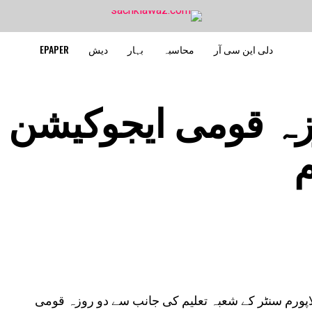
دلی این سی آر
محاسبہ
بہار
دیش
EPAPER
یم یو میں 2روزہ قومی ایجوکیشن
م
پورم سنٹر کے شعبہ تعلیم کی جانب سے دو روزہ قومی