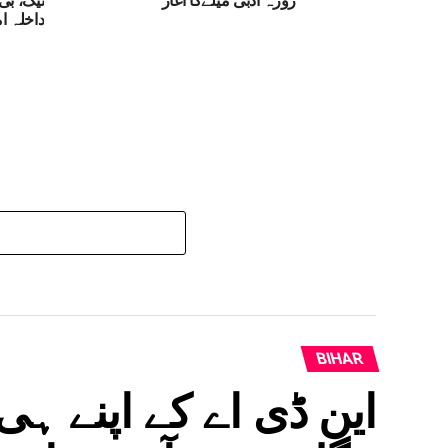
داخلہ ا
BIHAR
این ڈی اے کے اپنے ہی