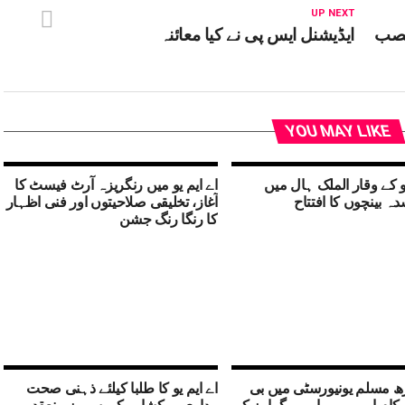
UP NEXT
 نصب
ایڈیشنل ایس پی نے کیا معائنہ
YOU MAY LIKE
یو کے وقار الملک ہال میں
اے ایم یو میں رنگریزہ آرٹ فیسٹ کا
 بینچوں کا افتتاح
آغاز، تخلیقی صلاحیتوں اور فنی اظہار
کا رنگا رنگ جشن
ھ مسلم یونیورسٹی میں بی
اے ایم یو کا طلبا کیلئے ذہنی صحت
 کام اور بی بی اے پروگرامز کے
بیداری ورکشاپ کی سیریز منعقد