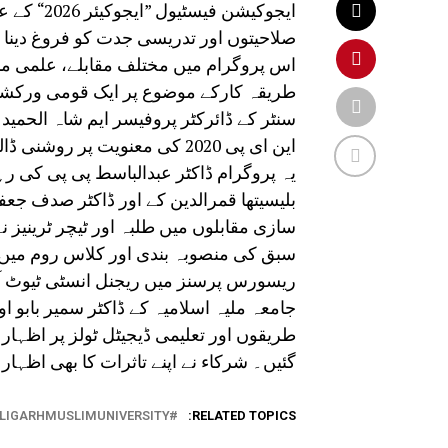
ایجوکیشن 
صلاحیتوں اور تدریسی جدت کو فروغ دینا ت
طریقہ کارکے موضوع پر ایک قومی ورکش
سنٹر کے ڈائرکٹر پروفیسر ایم شاہ الحمی
این ای پی 2020 کی معنویت پر روشنی ڈالی۔
یہ پروگرام ڈاکٹر عبدالباسط پی پی کی رہن
بلیسیتھا قمرالدین کے اور ڈاکٹر صدف جعف
سازی مقابلوں میں طلبہ اور ٹیچر ٹرینیز 
سبق کی منصوبہ بندی اور کلاس روم میں 
ریسورس پرسنز میں ریجنل انسٹی ٹیوٹ آف
جامعہ ملیہ اسلامیہ کے ڈاکٹر سمیر بابو 
طریقوں اور تعلیمی ڈیجیٹل ٹولز پر اظہار
گئیں۔ شرکاء نے اپنے تاثرات کا بھی اظہار 
LIGARHMUSLIMUNIVERSITY
RELATED TOPICS: