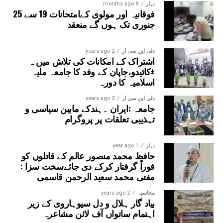
بہار
8 months ago
ہوگا اور ہائی اسکول کا میدان اور عوامی سڑک تجاوزات سے
فوقانیہ اور مولوی کےامتحانات 19 سے 25
پاک ہو کر دوبارہ طلبہ اور عوام کے لیے مفید ثابت ہوں گے۔
جنوری تک ہوں گے منعقد
تنظیم نے اس عزم کا بھی اعادہ کیا کہ وہ تعلیم، طلبہ کے
حقوق اور عوامی مفاد سے وابستہ مسائل کو آئندہ بھی آئینی،
دلی این سی آر
2 years ago
جمہوری اور پرامن طریقے سے انتظامیہ کے سامنے اٹھاتی رہے
اشتراک کے امکانات کی تلاش میں ہ
گی۔
±کائیدو،جاپان کے وفد کا جامعہ ملیہ
اسلامیہ کا دورہ
دلی این سی آر
2 years ago
جامعہ :ایران ۔ہندکے مابین سیاسی و
تہذیبی تعلقات پر پروگرام
بہار
1 year ago
حافظ محمد منصور عالم کے قاتلوں کو
فوراً گرفتار کرکے دی جائےسخت سزا :
مفتی محمد سعید الرحمن قاسمی
محاسبہ
2 years ago
بیاد گار ہلال و دل سیوہاروی کے زیر
اہتمام ساتواں آف لائن مشاعرہ