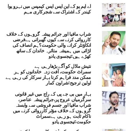
اے ایم یو کے این ایس ایس کیمپس میں نہرو یوا
کیندر کے اشتراک سے شجرکاری مہم
شراب مافیا اور جرائم پیشہ گروہوں کے خلاف
کارروائی کرنے سے کیوں گھبراتی ہےفرضی
انکاؤنٹر کرانے والی حکومت؟ہم انصاف کی
لڑائی میں ہمیشہ متاثرہ خاندان کے ساتھ
کھڑے ہیں:تیجسوی یادو
نتیش ماڈل کو آگے بڑھارہی ہے
سمراٹ حکومت، آفت زدہ خاندانوں کو ہر
ممکن مدد فراہم کرنا بہار سرکار کی رہی ہے
اولین ترجیح:شراون کمار
بہار میں بی جے پی کے راج میں غیر قانونی
سرگرمیاں عروج پر،جرائم پیشہ عناصر،
شراب مافیا اور جسم فروشی سے وابستہ
گروہوں کے خلاف مؤثر کارروائی کرنے میں
ناکام ثابت ہو رہی ہےسمراٹ
حکومت:تیجسوی یادو