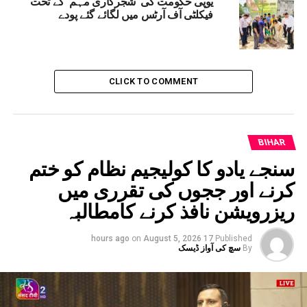
یوپی حکومت کی ’شجرکاری مہم‘ کے تحت
فیکلٹی آف آرٹس میں لگائے گئے پودے
CLICK TO COMMENT
BIHAR
سنجے یادو کا کولیجیم نظام کو ختم
کرنے اور ججوں کی تقرری میں
ریزرویشن نافذ کرنے کامطالبہ
on
August 5, 2026
17 hours ago
Published
By
سچ کی آواز ڈیسک