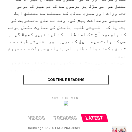
متصل عوامی سڑک پر برسوں سے قائم غیر قانونی
تجاوزات اور سبزی منڈی کے مسئلے سے متعلق ایک
تفصیلی عرضداشت پیش کی۔ وفد نے ضلع مجسٹریٹ کو
بتایا کہ اقلیتی طلبہ ہاسٹل کی عمارت مکمل ہونے
کے باوجود آج تک اسے طلبہ کے لیے نہیں کھولا گیا،
جس کے باعث سیمانچل کے غریب اور اقلیتی طبقے سے
تعلق رکھنے والے طلبہ اس بنیادی سہولت سے محروم
ہیں۔
اس سلسلے میں مختلف محکموں اور متعلقہ حکام کو
پہلے بھی متعدد بار درخواستیں دی جا چکی ہیں، جن
کی تفصیلات بھی ضلع مجسٹریٹ کے سامنے پیش کی
CONTINUE READING
گئیں۔ اس موقع پر وفد نے جوکی ہاٹ ہائی اسکول کے
میدان اور اس سے گزرنے والی عوامی سڑک پر قائم
غیر قانونی سبزی منڈی اور تجاوزات کا معاملہ
ADVERTISEMENT
بھی اٹھایا۔ وفد نے کہا کہ اس تجاوز کی وجہ سے
روزانہ ہزاروں طلبہ، اساتذہ اور سرپرستوں کو
VIDEOS
TRENDING
LATEST
اسکول آنے جانے میں شدید دشواری کا سامنا کرنا
پڑتا ہے۔ سڑک پر ہر وقت ٹریفک جام رہتا ہے،
17 hours ago
UTTAR PRADESH