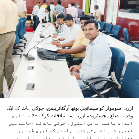
کہا کہ عوام نے نیشنل ڈیموکریٹک الائنس (این ڈی اے) کو 202
ایم ایل ایز کا مینڈیٹ دیا تھا۔ انہوں نے کہا کہ اب بی جے پی کی
ذمہ داری ہے کہ وہ بہار کی قیادت کسی ایسے شخص کے
سپرد کرے جس کا عکس بے داغ ہو اور جو تعلیم، روزگار اور گڈ
گورننس کو یقینی بنانے کے ساتھ ساتھ ہجرت (مائگریشن) کو
روک سکے۔
مسٹر کشور نے کہا کہ بہار کو ایک ایسے اچھے اور اہل وزیر
اعلیٰ کی ضرورت ہے جو معیاری تعلیم فراہم کرے، روزگار کے
مواقع پیدا کرے اور بہاریوں کے وقار کو بحال کرے۔انہوں نے
کسی متبادل لیڈر کا نام لیے بغیر کہا کہ ان کی مخالفت کسی
فرد یا پارٹی سے نہیں بلکہ’’کمزور قیادت‘‘سے ہے۔ وزیر اعلیٰ
مسٹر چودھری کا نام لیے بغیر ان کی طرف اشارہ کرتے ہوئے
انہوں نے الزام لگایا کہ ان سے لوگ اچھی طرح واقف ہیں اور
اگر ایسی ہی قیادت برقرار رہی تو بہار کی ترقی پر برا اثر پڑے
ارریہ:سوموار کو سیمانچل یوتھ آرگنائزیشن، جوکی ہاٹ کے ایک
گا۔
وفد نے ضلع مجسٹریٹ، ارریہ سے ملاقات کرکے +2 سرکاری
امداد یافتہ ہائی اسکول، جوکی ہاٹ کے احاطے میں
تعمیر شدہ اقلیتی طلبہ ہاسٹل کو فوری طور پر
فعال کرنے اور ہائی اسکول کے میدان نیز اس سے