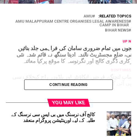
AMU
RELATED TOPICS:
AMU MALAPPURAM CENTRE ORGANISES LEGAL AWARENESS
CAMP IN BIHAR
BIHAR NEWS
UP NEX
الجوں میں تمام ضروری سامان کی فراہمی جلد بنائیں
قینی، ضلع مجسٹریٹ نالندہ ادیتا سنگھ نے قائم شدہ نئی
رکاری ڈگری کالج اور نگرنوسہ کا موقع پرکیا معائنہ
DON'T MISS
ماب لنچنگ، فرضی انکاؤنٹر اور بلڈوزر راج کیخلاف سی
پی آئی کا احتجاج
CONTINUE READING
YOU MAY LIKE
کالج آف نرسنگ میں بی ایس سی نرسنگ کے
طلبہ کے لیے اورینٹیشن پروگرام منعقد