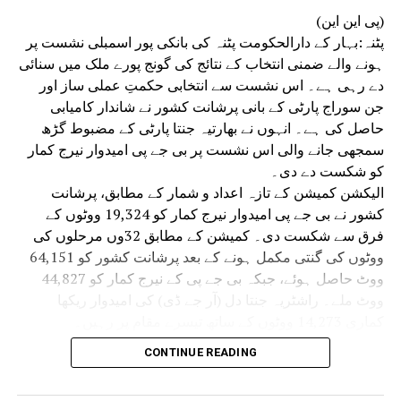
(پی این این)
پٹنہ:بہار کے دارالحکومت پٹنہ کی بانکی پور اسمبلی نشست پر
ہونے والے ضمنی انتخاب کے نتائج کی گونج پورے ملک میں سنائی
دے رہی ہے۔ اس نشست سے انتخابی حکمتِ عملی ساز اور
جن سوراج پارٹی کے بانی پرشانت کشور نے شاندار کامیابی
حاصل کی ہے۔ انہوں نے بھارتیہ جنتا پارٹی کے مضبوط گڑھ
سمجھی جانے والی اس نشست پر بی جے پی امیدوار نیرج کمار
کو شکست دے دی۔
الیکشن کمیشن کے تازہ اعداد و شمار کے مطابق، پرشانت
کشور نے بی جے پی امیدوار نیرج کمار کو 19,324 ووٹوں کے
فرق سے شکست دی۔ کمیشن کے مطابق 32وں مرحلوں کی
ووٹوں کی گنتی مکمل ہونے کے بعد پرشانت کشور کو 64,151
ووٹ حاصل ہوئے، جبکہ بی جے پی کے نیرج کمار کو 44,827
ووٹ ملے۔ راشٹریہ جنتا دل (آر جے ڈی) کی امیدوار ریکھا
کماری 14,273 ووٹوں کے ساتھ تیسرے مقام پر رہیں۔
بھارتیہ جنتا پارٹی کے صدر نتن نوین کے مضبوط سیاسی گڑھ
CONTINUE READING
بانکی پور میں جن سوراج پارٹی کے بانی پرشانت کشور نے بی
جے پی امیدوار نیرج سنہا کو بھاری فرق سے شکست دے دی۔