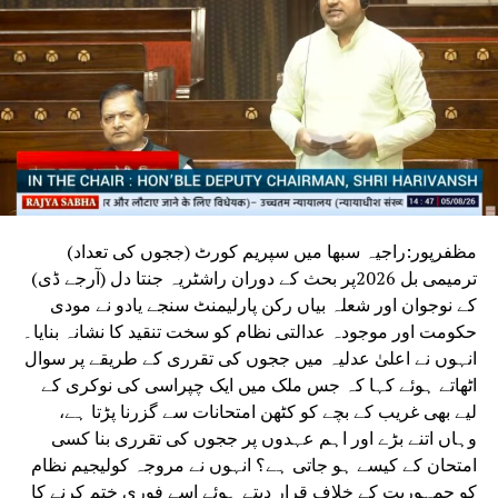
مظفرپور:راجیہ سبھا میں سپریم کورٹ (ججوں کی تعداد)
ترمیمی بل 2026پر بحث کے دوران راشٹریہ جنتا دل (آرجے ڈی)
کے نوجوان اور شعلہ بیاں رکن پارلیمنٹ سنجے یادو نے مودی
حکومت اور موجودہ عدالتی نظام کو سخت تنقید کا نشانہ بنایا۔
انہوں نے اعلیٰ عدلیہ میں ججوں کی تقرری کے طریقے پر سوال
اٹھاتے ہوئے کہا کہ جس ملک میں ایک چپراسی کی نوکری کے
لیے بھی غریب کے بچے کو کٹھن امتحانات سے گزرنا پڑتا ہے،
وہاں اتنے بڑے اور اہم عہدوں پر ججوں کی تقرری بنا کسی
امتحان کے کیسے ہو جاتی ہے؟ انہوں نے مروجہ کولیجیم نظام
کو جمہوریت کے خلاف قرار دیتے ہوئے اسے فوری ختم کرنے کا