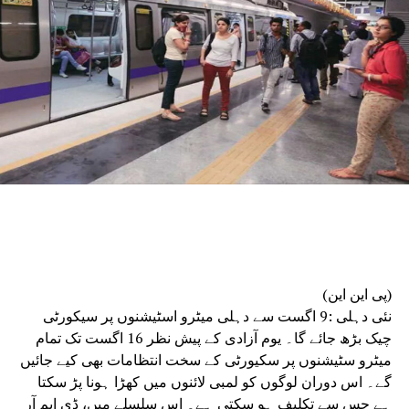
خریداری کی گئی ہے۔
دہلی پولیس کی چھ رینجز اور 15 اضلاع میں نئے فوجداری
قوانین کے مطابق جائے وقوعہ پر فوری سائنسی
امداد دستیاب کرانے کے لیے فارنسک ماہرین
تعینات کیے گئے ہیں۔ مختلف رینجز میں فارنسک
ٹیموں کے استعمال کے لیے چھ موبائل فارنسک وین
بھی خریدی اور فعال کی جا رہی ہیں۔مسٹر سود نے
کہا کہ زیرِ التوا مقدمات کو کم کرنے کے لیے ایف
ایس ایل نے بہتر انسانی وسائل کے انتظام، توسیع
شدہ اور لچکدار کام کے اوقات، ہفتہ وار چھٹیوں
میں کام، عملے کے لیے نقل و حمل، سکیورٹی و کھانے
کا انتظام، اسٹاف روٹیشن اور مختلف ڈویژنوں کے
درمیان بہتر تعامل جیسے اقدامات اٹھائے ہیں۔
(پی این این)
انہوں نے کہا کہ سائنسی تحقیقات موثر فوجداری
نئی دہلی :9 اگست سے دہلی میٹرو اسٹیشنوں پر سیکورٹی
نظامِ انصاف کی ریڑھ کی ہڈی ہے۔ وقت پر کی جانے
چیک بڑھ جائے گا۔ یوم آزادی کے پیش نظر 16 اگست تک تمام
والی فارنسک تحقیقات سے مقدمات میں ہونے والی
میٹرو سٹیشنوں پر سکیورٹی کے سخت انتظامات بھی کیے جائیں
تاخیر کو کم کرنے کے ساتھ ساتھ شہریوں کو جلد
گے۔ اس دوران لوگوں کو لمبی لائنوں میں کھڑا ہونا پڑ سکتا
انصاف دلانے میں بھی مدد ملتی ہے۔
ہے جس سے تکلیف ہو سکتی ہے۔ اس سلسلے میں، ڈی ایم آر