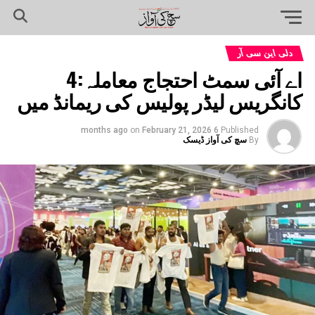
دلی این سی آر
اے آئی سمٹ احتجاج معاملہ:4
کانگریس لیڈر پولیس کی ریمانڈ میں
on
February 21, 2026
6 months ago
Published
By
سچ کی آواز ڈیسک