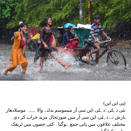
مسافروں سے درخواست کی جاتی ہے کہ وہ سیکورٹی چیک کے
دوران سیکورٹی اہلکاروں کے ساتھ تعاون کریں۔”قبل ازیں،
دہلی پولیس نے بدھ کو 11 ریاستوں اور مرکز کے زیر انتظام
علاقوں کے سینئر پولیس افسران کے ساتھ ایک مشترکہ
سیکورٹی حکمت عملی کو حتمی شکل دینے اور یوم آزادی کی
تقریبات سے قبل انٹیلی جنس شیئرنگ کی کوششوں کو مضبوط
بنانے کے لیے ایک بین ریاستی رابطہ میٹنگ کی۔دہلی پولیس
کمشنر انوراگ کمار کی صدارت میں منعقدہ میٹنگ میں ہریانہ،
پنجاب، اتر پردیش، مدھیہ پردیش، ہماچل پردیش، جھارکھنڈ،
اتراکھنڈ، بہار، راجستھان، جموں و کشمیر اور چندی گڑھ کے
سینئر پولیس افسران نے شرکت کی۔
دہلی پولیس ہیڈکوارٹر میں منعقدہ میٹنگ میں مرکزی انٹیلی
جنس اور نافذ کرنے والے اداروں کے سینئر افسران نے بھی
شرکت کی۔حکام نے بتایا کہ میٹنگ میں قانون نافذ کرنے والے
اداروں کے درمیان بہتر ہم آہنگی کے ذریعے یوم آزادی کی
(پی این این)
تقریبات کو ہموار اور واقعات سے پاک کرنے کو یقینی بنانے پر
نئی دہلی :دہلی-این سی آر میںموسم بدلنے والا ہے۔ موسلادھار
زور دیا گیا۔
بارش نے دہلی-این سی آر میں صورتحال مزید خراب کر دی۔
مختلف علاقوں میں پانی جمع ہوگیا۔ کئی حصوں میں ٹریفک
جام دیکھا گیا۔