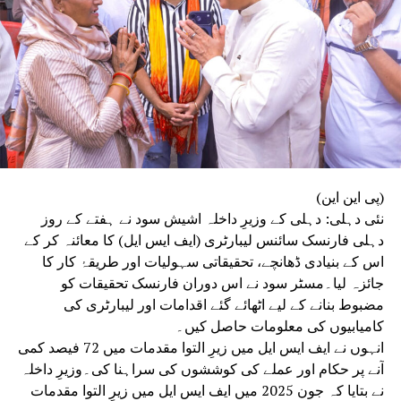
کردہ حکم کی نافرمانی، غیر قانونی اجتماع اور مشترکہ نیت
شامل ہیں۔ذرائع کے مطابق AI امپیکٹ سمٹ کے دوران احتجاج
کے سلسلے میں سات IYC کارکن بھی پولیس کی نگرانی
میں ہیں۔ ایک سینئر پولیس افسر نے بتایا کہ کیس
میں گرفتار ملزمان کی شناخت بہار سے یوتھ
کانگریس کے نیشنل سکریٹری کرشنا ہری، آئی وائی
سی کے بہار سکریٹری کندن یادو، اتر پردیش یونٹ
کے صدر اجے کمار اور تلنگانہ سے نرسمہا یادو کے
طور پر کی گئی ہے۔
(پی این این)
افسر نے بتایا کہ دہلی پولیس انڈین یوتھ کانگریس کے صدر ادے
نئی دہلی: دہلی کے وزیرِ داخلہ اشیش سود نے ہفتے کے روز
بھانو چِب سے بھی پوچھ گچھ کر رہی ہے۔ پارلیمنٹ اسٹریٹ
دہلی فارنسک سائنس لیبارٹری (ایف ایس ایل) کا معائنہ کر کے
پولیس اسٹیشن میں پوچھ گچھ کی جارہی ہے۔ انہوں نے مزید
اس کے بنیادی ڈھانچے، تحقیقاتی سہولیات اور طریقۂ کار کا
کہا کہ دیگر مظاہرین کی گرفتاری کے لیے تلاش جاری ہے۔
جائزہ لیا۔مسٹر سود نے اس دوران فارنسک تحقیقات کو
ایڈیشنل کمشنر آف پولیس (نئی دہلی) دیویش مہالا نے کہا،
مضبوط بنانے کے لیے اٹھائے گئے اقدامات اور لیبارٹری کی
“انڈین یوتھ کانگریس نے ایک احتجاجی مظاہرہ کیا، جس میں
کامیابیوں کی معلومات حاصل کیں۔
تقریباً 15 لوگ شامل تھے۔ ہال نمبر 5 کے لابی ایریا کے اندر،
انہوں نے ایف ایس ایل میں زیرِ التوا مقدمات میں 72 فیصد کمی
انہوں نے اپنی چھپی ہوئی ٹی شرٹیں اتار دیں، جو انہوں نے اپنی
آنے پر حکام اور عملے کی کوششوں کی سراہنا کی۔وزیرِ داخلہ
شرٹس کے نیچے پہنی ہوئی تھیں۔” انہوں نے مزید کہا کہ
نے بتایا کہ جون 2025 میں ایف ایس ایل میں زیرِ التوا مقدمات