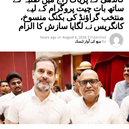
ساتھ بات چیت پروگرام کے لیے
DON'T MISS
UP کے CMیوگی آدتیہ ناتھ نئے بلڈنگ ضابطوں میں کئی
منتخب گراؤنڈ کی بکنگ منسوخ،
مشکلات کو کردیا ختم
کانگریس نے لگایا سازش کا الزام
on
August 6, 2026
2 hours ago
Published
By
سچ کی آواز ڈیسک