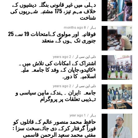
دہلی میں غیر قانونی بنگلہ دیشیوں کے
خلاف مہم تیز، 175 مشتبہ شہریوں کی
شناخت
بہار
8 months ago
فوقانیہ اور مولوی کےامتحانات 19 سے 25
جنوری تک ہوں گے منعقد
دلی این سی آر
2 years ago
اشتراک کے امکانات کی تلاش میں ہ
±کائیدو،جاپان کے وفد کا جامعہ ملیہ
اسلامیہ کا دورہ
دلی این سی آر
2 years ago
جامعہ :ایران ۔ہندکے مابین سیاسی و
تہذیبی تعلقات پر پروگرام
بہار
1 year ago
حافظ محمد منصور عالم کے قاتلوں کو
فوراً گرفتار کرکے دی جائےسخت سزا :
مفتی محمد سعید الرحمن قاسمی