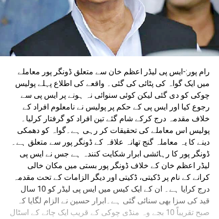
رام پور:-ایس پی لیڈر اعظم خان سے متعلق ڈونگر پور معاملے
میں ایک گواہ کی پٹائی کی گئی۔ واقعے کی اطلاع پہلے پولیس
چوکی کو دی گئی لیکن کوئی سنوائی نہ ہونے پر ایس پی سے
رجوع کیا اور ایس پی کے حکم پر پولیس نے نامعلوم افراد کے
خلاف مقدمہ درج کرکے شام گئے تین افراد کو گرفتار کرلیا۔
پولیس اس معاملے کی تحقیقات کر رہی ہے۔گواہ کو دھمکی
دینے کا یہ معاملہ گنج تھانہ علاقہ کے ڈونگر پور سے متعلق ہے۔
ڈونگر پور کا رہائشی ابرار شکایت کنندہ ہے جس نے ایس پی
لیڈر اعظم خان کے خلاف ڈونگر پور بستی میں مکان خالی
کرانے کے نام پر ڈکیتی، ڈکیتی اور دیگر الزامات کے تحت مقدمہ
درج کرایا ہے۔ ان کے ایک کیس میں ایس پی لیڈر کو 10 سال
قید کی سزا بھی سنائی گئی ہے۔ابرار حسین نے الزام لگایا کہ
صبح تقریباً 10 بجے وہ منڈی چوکی کے قریب ایک چائے کے اسٹال