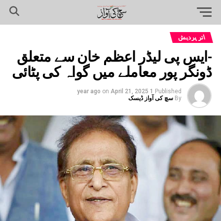
اتر پردیش
-ایس پی لیڈر اعظم خان سے متعلق
ڈونگر پور معاملے میں گواہ کی پٹائی
on
April 21, 2025
1 year ago
Published
By
سچ کی آواز ڈیسک