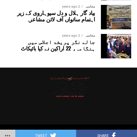
محاسبہ
2 years ago
بیاد گار ہلال و دل سیوہاروی کے زیر
اہتمام ساتواں آف لائن مشاعرہ
محاسبہ
2 years ago
جالے نگر پریشد اجلاس میں
ہنگامہ، 22 اراکین نے کیا بائیکاٹ
Copyright © 2025 Probitas News Network
TWEET
SHARE