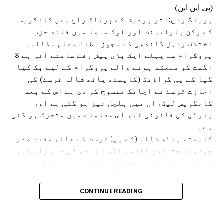
(پی این این)
پریاگ راج:اتر پردیش کے پریاگ راج میں کانگریس
کے رکن پارلیمنٹ اور لوک سبھا میں قائد حزب
اختلاف راہل گاندھی کے مجوزہ طالب علم مکالمہ
پروگرام سے پہلے ایک بڑی پیش رفت سامنے آئی ہے 8
اگست کو منعقد ہونے والے پروگرام کے لیے بک کیا
گیا کے پی گراؤنڈ (کایستھ پاٹھ شالہ ٹرسٹ) کی
اجازت ٹرسٹ نے اچانک منسوخ کر دی ہے اس کے بعد
کانگریس لیڈران میں ہلچل تیز ہو گئی ہے اور
پارٹی کی قانونی ٹیم اس معاملے میں متحرک ہو گئی
ہے۔
کایستھ پاٹھ شالہ (کے پی) ٹرسٹ کے قائم مقام صدر
چودھری جتیندر ناتھ سنگھ نے بدھ کی دیر رات شہر
کانگریس کمیٹی کو خط جاری کر کے پہلے دی گئی
اجازت واپس لینے کی اطلاع دی۔ خط میں کہا گیا ہے
کہ مجوزہ پروگرام سے ٹرسٹ سے وابستہ دو اسکولوں
CONTINUE READING
کی تعلیمی سرگرمیاں متاثر ہوں گی اور طلبہ کی
پڑھائی میں خلل پڑ سکتا ہے۔ اس کے ساتھ ہی مسلسل
بارش کے باعث میدان کی حالت خراب ہونے کا خدشہ