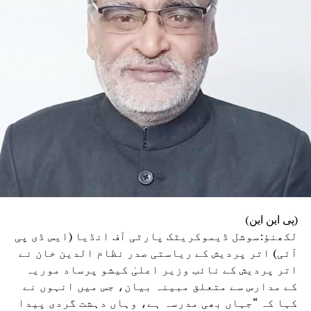
وزیراعلیٰ یوگی آدتیہ ناتھ نے بھی اس حادثے کا
نوٹس لیا ہے۔ انہوں نے حادثے پر گہرے رنج و غم کا
اظہار کرتے ہوئے جاں بحق افراد کے سوگوار اہل
خانہ سے تعزیت کی۔ وزیر اعلیٰ نے سینئر حکام کو
موقع پر پہنچ کر راحت و بچاؤ کے کام میں تیزی لانے
کی ہدایت دی ہے۔ انھوں نے زخمیوں کے مناسب علاج کو
یقینی بنانے اور جاں بحق افراد کے اہل خانہ سے
رابطہ کر کے انہیں ہر ممکن مدد فراہم کرنے کے بھی
احکامات صادر کیے ہیں۔
(پی این این)
لکھنؤ:سوشل ڈیموکریٹک پارٹی آف انڈیا (ایس ڈی پی
آئی) اتر پردیش کے ریاستی صدر نظام الدین خان نے
اتر پردیش کے نائب وزیر اعلیٰ کیشو پرساد موریہ
کے مدارس سے متعلق مبینہ بیان، جس میں انہوں نے
کہا کہ “جہاں بھی مدرسہ ہے، وہاں دہشت گردی پیدا