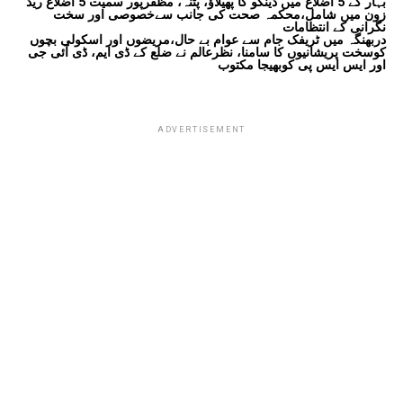
بہار کے 5 اضلاع میں ڈینگو کا پھیلاؤ، پٹنہ، مظفرپور سمیت 5 اضلاع ریڈ
زون میں شامل،محکمہ صحت کی جانب سےخصوصی اور سخت
نگرانی کے انتظامات
دربھنگہ میں ٹریفک جام سے عوام بے حال،مریضوں اور اسکولی بچوں
کوسخت پریشانیوں کا سامنا، نظرعالم نے ضلع کے ڈی ایم، ڈی آئی جی
اور ایس ایس پی کوبھیجا مکتوب
ADVERTISEMENT