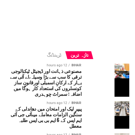
تازہ ترین
ٹرینڈنگ
12 hours ago
BIHAR
مصنوعی ذہانت اور ڈیجیٹل ٹیکنالوجی
ترقی کا سب سے بڑا وسیلہ،اے آئی سے
بہار کے ارکانِ اسمبلی اورقانون ساز
کونسلروں کی استعداد کار ہوگا میں
اضافہ: سمراٹ چوہدری
12 hours ago
BIHAR
پیپر لیک اور امتحان میں دھاندلی کے
سنگین الزامات معاملے میںآئی جی آئی
ایم ایس کے 6 ایم بی بی ایس طلبہ
معطل
12 hours ago
BIHAR