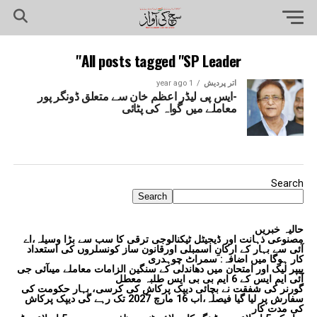
All posts tagged "SP Leader"
اتر پردیش
1 year ago
-ایس پی لیڈر اعظم خان سے متعلق ڈونگر پور
معاملے میں گواہ کی پٹائی
Search
Search
حالیہ خبریں
مصنوعی ذہانت اور ڈیجیٹل ٹیکنالوجی ترقی کا سب سے بڑا وسیلہ،اے
آئی سے بہار کے ارکانِ اسمبلی اورقانون ساز کونسلروں کی استعداد
کار ہوگا میں اضافہ: سمراٹ چوہدری
پیپر لیک اور امتحان میں دھاندلی کے سنگین الزامات معاملے میںآئی جی
آئی ایم ایس کے 6 ایم بی بی ایس طلبہ معطل
گورنر کی شفقت نے بچائی دیپک پرکاش کی کرسی، بہار حکومت کی
سفارش پر لیا گیا فیصلہ،اب 16 مارچ 2027 تک رہے گی دیپک پرکاش
کی مدت کار