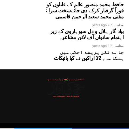
حافظ محمد منصور عالم کے قاتلوں کو
فوراً گرفتار کرکے دی جائےسخت سزا :
مفتی محمد سعید الرحمن قاسمی
محاسبہ
2 years ago
بیاد گار ہلال و دل سیوہاروی کے زیر
اہتمام ساتواں آف لائن مشاعرہ
محاسبہ
2 years ago
جالے نگر پریشد اجلاس میں
ہنگامہ، 22 اراکین نے کیا بائیکاٹ