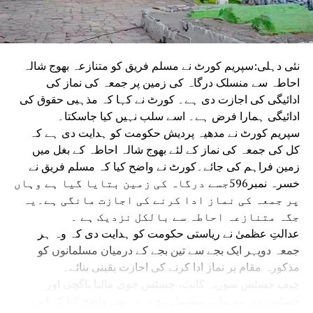
نئی دہلی:سپریم کورٹ نے مسلم فریق کو متنازعہ بھوج شالہ
احاطہ سے منسلک درگاہ کی زمین پر جمعہ کی نماز کی
ادائیگی کی اجازت دی ہے۔ کورٹ نے کہا کہ مذہبی حقوق کی
ادائیگی ہمارا فرض ہے۔ اسے سلب نہیں کیا جاسکتا۔
سپریم کورٹ نے مدھیہ پردیش حکومت کو ہدایت دی ہے کہ
کل کی جمعہ کی نماز کے لئے بھوج شالہ احاطہ کے بغل میں
زمین فراہم کی جائے۔کورٹ نے واضح کیا کہ مسلم فریق نے
خسرہ نمبر596جسے درگاہ کی زمین بتایا گیا ہے وہاں
پر جمعہ کی نماز ادا کرنے کی اجازت مانگی ہے۔یہ
جگہ متنازعہ احاطہ سے بالکل نزدیک ہے ۔
عدالتِ عظمیٰ نے ریاستی حکومت کو ہدایت دی کہ وہ ہر
جمعہ دوپہر ایک بجے سے تین بجے کے درمیان مسلمانوں کو
مذکورہ مقام پر نماز ادا کرنے کی اجازت یقینی بنائے۔
چیف جسٹس سوریہ کانت، جسٹس جوی مالیا باگچی اور
جسٹس وی موہنا پر مشتمل بنچ نے یہ بھی واضح کیا کہ اس