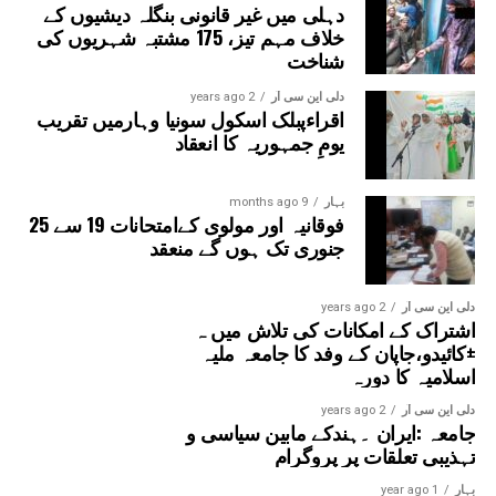
دہلی میں غیر قانونی بنگلہ دیشیوں کے
جمعہ کی نماز ادا کرنے کی اجازت حاصل تھی۔
خلاف مہم تیز، 175 مشتبہ شہریوں کی
شناخت
دلی این سی آر
2 years ago
اقراءپبلک اسکول سونیا وہارمیں تقریب
یومِ جمہوریہ کا انعقاد
بہار
9 months ago
فوقانیہ اور مولوی کےامتحانات 19 سے 25
جنوری تک ہوں گے منعقد
دلی این سی آر
2 years ago
اشتراک کے امکانات کی تلاش میں ہ
±کائیدو،جاپان کے وفد کا جامعہ ملیہ
اسلامیہ کا دورہ
دلی این سی آر
2 years ago
جامعہ :ایران ۔ہندکے مابین سیاسی و
تہذیبی تعلقات پر پروگرام
بہار
1 year ago