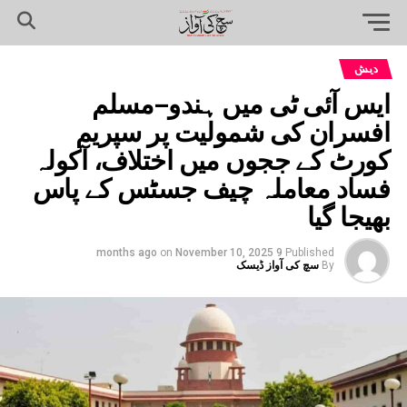
دیش
ایس آئی ٹی میں ہندو–مسلم
افسران کی شمولیت پر سپریم
کورٹ کے ججوں میں اختلاف، آکولہ
فساد معاملہ چیف جسٹس کے پاس
بھیجا گیا
on
November 10, 2025
9 months ago
Published
By
سچ کی آواز ڈیسک