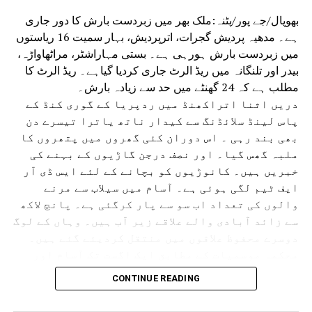
بھوپال/جے پور/پٹنہ:ملک بھر میں زبردست بارش کا دور جاری
ہے۔ مدھیہ پردیش گجرات، اترپردیش، بہار سمیت 16 ریاستوں
میں زبردست بارش ہورہی ہے۔ بستی مہاراشٹر، مراٹھاواڑہ،
بیدر اور تلنگانہ میں ریڈ الرٹ جاری کردیا گیاہے۔ ریڈ الرٹ کا
مطلب ہے کہ 24 گھنٹے میں حد سے زیادہ بارش۔
دریں اثنا اتراکھنڈ میں ردپریا کے گوری کنڈ کے
پاس لینڈ سلائڈنگ سے کیدار ناتھ یاترا تیسرے دن
بھی بند رہی ۔ اس دوران کئی گھروں میں پتھروں کا
ملبہ گھس گیا۔ اور نصف درجن گاڑیوں کے بہنے کی
خبریں ہیں۔ کانوڑیوں کو بچانے کے لئے ایس ڈی آر
ایف ٹیم لگی ہوئی ہے۔ آسام میں سیلاب سے مرنے
والوں کی تعداد اب سو سے پار کرگئی ہے۔ پانچ لاکھ
سے زائد آبادی والے علاقے زیر آب ہیں۔ وہاں کے لوگ
دوسرے محفوظ علاقوں میں منتقل کردیئے گئے ہیں۔
محکمہ موسمیات کے مطابق ایک اگست تک آسام اور
دوسری ریاستوں میں بھاری بارش اور بجلی گرنے کے
CONTINUE READING
امکانات ہیں۔آسام میں تنسکویا، بھیما جی ،
لکھیم پور، شیو ساگر، جورہارٹ اور گولہ گھاٹ