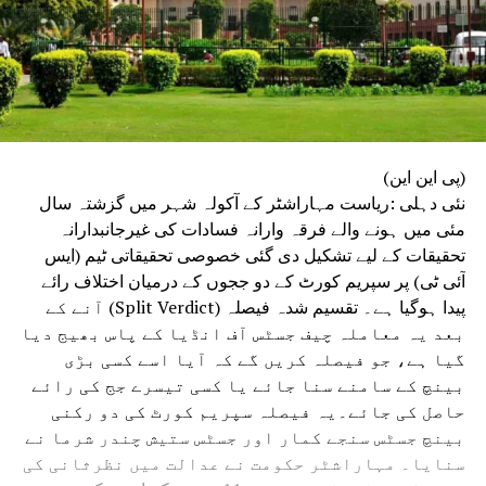
(پی این این)
نئی دہلی :ریاست مہاراشٹر کے آکولہ شہر میں گزشتہ سال
مئی میں ہونے والے فرقہ وارانہ فسادات کی غیرجانبدارانہ
تحقیقات کے لیے تشکیل دی گئی خصوصی تحقیقاتی ٹیم (ایس
آئی ٹی) پر سپریم کورٹ کے دو ججوں کے درمیان اختلاف رائے
پیدا ہوگیا ہے۔ تقسیم شدہ فیصلہ (Split Verdict) آنے کے
بعد یہ معاملہ چیف جسٹس آف انڈیا کے پاس بھیج دیا
گیا ہے، جو فیصلہ کریں گے کہ آیا اسے کسی بڑی
بینچ کے سامنے سنا جائے یا کسی تیسرے جج کی رائے
حاصل کی جائے۔یہ فیصلہ سپریم کورٹ کی دو رکنی
بینچ جسٹس سنجے کمار اور جسٹس ستیش چندر شرما نے
سنایا۔ مہاراشٹر حکومت نے عدالت میں نظرثانی کی