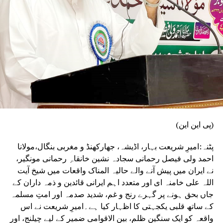
(پی این این)
پٹنہ:امیرِ شریعت بہار، اڈیشہ، جھارکھنڈ و مغربی بنگال،مولانا
احمد ولی فیصل رحمانی سجادہ نشین خانقاہِ رحمانی مونگیر،
نے ایران میں پیش آنے والے حالیہ المناک واقعات میں شیخ آیت
اللہ علی خامنہ ای اور متعدد اہم ایرانی قائدین و ذمہ داران کے
جاں بحق ہونے پر گہرے رنج و غم، شدید صدمہ اور امتِ مسلمہ
کے ساتھ قلبی یکجہتی کا اظہار کیا ہے۔امیرِ شریعت نے اس
واقعہ کو ایک سنگین ظلم، بین الاقوامی ضمیر کے لیے چیلنج، اور