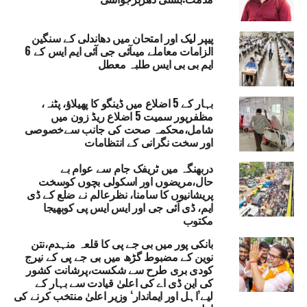
انہوں نے عالمی سطح پر مسلم مسائل، خصوصاً مظلوم
اقوام کے حق میں آواز بلند کی، جس کی بازگشت مسلم
پیپر لیک اور امتحان میں دھاندلی کے سنگین
دنیا میں سنی جاتی تھی۔ ان کا یوں اچانک اٹھ جانا
الزامات معاملے میںآئی جی آئی ایم ایس کے 6
ایم بی بی ایس طلبہ معطل
بلاشبہ ایک بڑا خلا پیدا کرتا ہے جسے پر کرنا آسان
نہیں ہوگا۔
امیرِ شریعت نے امت کے درد کو بیان کرتے ہوئے کہا
بہار کے 5 اضلاع میں ڈینگو کا پھیلاؤ، پٹنہ،
کہ یہ وقت صرف تعزیت کا نہیں بلکہ غور و فکر کا
مظفرپور سمیت 5 اضلاع ریڈ زون میں
شامل،محکمہ صحت کی جانب سےخصوصی
بھی ہے۔ ظلم کا جواب انتشار سے نہیں بلکہ اتحاد
اور سخت نگرانی کے انتظامات
سے دیا جاتا ہے۔ جذبات کی شدت کو حکمت کے دائرے
میں رکھ کر عمل درامد ہونا ہی اہلِ ایمان کی شان
دربھنگہ میں ٹریفک جام سے عوام بے
ہے۔ انہوں نے واضح کیا کہ اسلامی اخوت کا تقاضا ہے
حال،مریضوں اور اسکولی بچوں کوسخت
پریشانیوں کا سامنا، نظرعالم نے ضلع کے ڈی
کہ اہلِ قبلہ باہمی احترام اور سنجیدگی کا
ایم، ڈی آئی جی اور ایس ایس پی کوبھیجا
مظاہرہ کریں، کیونکہ ایسے مواقع پر داخلی
مکتوب
اختلافات کو ہوا دینا امت کو مزید کمزور کرتا ہے۔
بانکی پور میں بی جے پی کا قلعہ منہدم،نتن
انہوں نے عالمی برادری سے اپیل کی کہ وہ طاقت کے استعمال
نوین کے مضبوط گڑھ میں بی جے پی کے نیرج
کے بجائے انصاف، شفافیت اور مکالمہ کا راستہ اختیار کرے۔ اگر
کودی بری طرح سے شکست،پرشانت کشور
عالمی طاقتیں اپنی ذمہ داریوں کو محسوس نہ کریں تو اس
کی این ڈی اے کی اعلیٰ قیادت سے بہار کے
نوعیت کے واقعات پورے خطے کو عدمِ استحکام کی طرف لے جا
لیے’اہل اور ایماندار‘ وزیر اعلیٰ منتخب کرنے کی