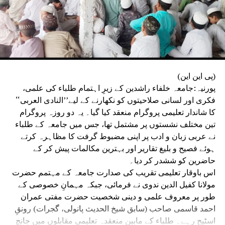
رہے گی اور ضرورت پڑنے پر جمہوری اور قانونی طریقوں سے
وسیع پیمانے پر تحریک بھی چلائے گی۔
(پی این این)
پورنیہ:جامعہ خلفاء راشدین کے زیرِ اہتمام طلباء کی علمی،
فکری اور لسانی صلاحیتوں کو نکھارنے کے لیے’’النادی العربی‘‘
کا شاندار تعلیمی پروگرام منعقد کیا گیا۔ یہ دو روزہ پروگرام
تین مختلف نشستوں پر مشتمل تھا، جس میں جامعہ کے طلباء
نے عربی زبان و ادب پر اپنی مضبوط گرفت کا مظاہرہ کرتے
ہوئے فصیح و بلیغ تقاریر اور بہترین مکالمات پیش کر کے
حاضرین کو ششدر کر دیا۔
اس باوقار تعلیمی تقریب کی صدارت جامعہ کے مہتمم حضرت
مولانا کفیل الدین ندوی نے فرمائی، جبکہ مہمانِ خصوصی کے
طور پر معروف علمی و دینی شخصیت حضرت مفتی عمران
احمد قاسمی صاحب (سابق شیخ الحدیث پانولی، گجرات) رونقِ
اسٹیج رہے۔ طلباء کے مابین منعقدہ تعلیمی مقابلوں میں جانچ