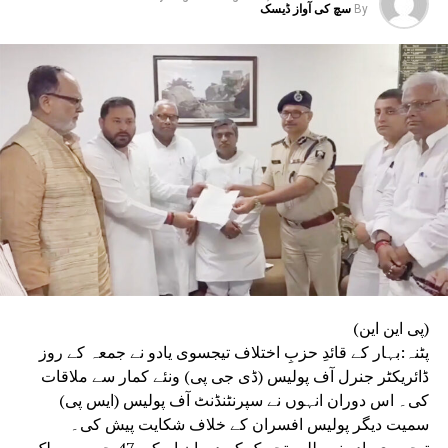
By
سچ کی آواز ڈیسک
UP NEX
ہوار کے پیش نظر امن کمیٹی کی میٹنگ منعقد
DON'T MISS
چھپرہ میں ماک ڈرل کاانعقاد، لوگوں میں مچی افراتفری
(پی این این)
پٹنہ:بہار کے قائدِ حزبِ اختلاف تیجسوی یادو نے جمعہ کے روز
ڈائریکٹر جنرل آف پولیس (ڈی جی پی) ونئے کمار سے ملاقات
کی۔ اس دوران انہوں نے سپرنٹنڈنٹ آف پولیس (ایس پی)
سمیت دیگر پولیس افسران کے خلاف شکایت پیش کی۔