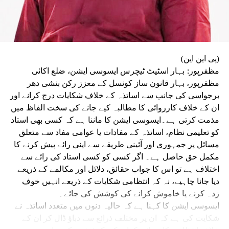
واقعات کی دوبارہ تکرار روکنے کے لیے ضروری ہدایات جاری
کی جائیں۔
واضح رہے کہ گزشتہ ماہ طلبہ تحریک کے دوران بہار بھر میں
شدید احتجاجی مظاہرے ہوئے تھے۔ اس دوران احتجاج کرنے والے
طلبہ و طالبات اور پولیس اہلکاروں کے درمیان متعدد مقامات
(پی این این)
پر جھڑپیں ہوئیں۔ کئی شہروں میں پتھراؤ اور لاٹھی چارج کے
مظفرپور: بہار اسٹیٹ ٹیچرس ایسوسی ایشن، ضلع اکائی
واقعات میں مظاہرین طلبہ زخمی ہوئے تھے۔
مظفرپور، بہار قانون ساز کونسل کے معزز رکن بنشی دھر
سیوان میں طلبہ تحریک نے پُرتشدد رخ اختیار کر لیا تھا۔
برجواسی کی جانب سے اساتذہ کے خلاف شکایات درج کرانے اور
اپوزیشن کا الزام ہے کہ پولیس نے مظاہرین پر گولیاں چلائیں،
ان کے خلاف کارروائی کا مطالبہ کیے جانے کی سخت الفاظ میں
جس کے نتیجے میں تین طلبہ زخمی ہو گئے تھے۔ بعد ازاں
مذمت کرتی ہے۔ایسوسی ایشن کا ماننا ہے کہ کسی بھی استاد
سیوان کے سپرنٹنڈنٹ آف پولیس (ایس پی) پورن کمار جھا نے اے
کو تعلیمی نظام، اساتذہ کے مفادات یا عوامی مفاد سے متعلق
کے-47 سے فائرنگ کرنے والے کانسٹیبل ابھیشیک کمار کو معطل
مسائل پر جمہوری اور آئینی طریقے سے اپنی رائے پیش کرنے کا
کر دیا تھا۔ ہاتھ میں اے کے-47 تھامے فائرنگ کرتے ایک پولیس
مکمل حق حاصل ہے۔ اگر کسی کو کسی استاد کی رائے سے
اہلکار کی ویڈیو بھی سوشل میڈیا پر بڑے پیمانے پر وائرل ہوئی
اختلاف ہے تو اس کا جواب حقائق، دلائل اور مکالمے کے ذریعے
تھی۔
دیا جانا چاہیے، نہ کہ انتظامی شکایات کے ذریعے انہیں خوف
زدہ کرنے یا خاموش کرانے کی کوشش کی جائے۔
ایسوسی ایشن کا کہنا ہے کہ حالیہ دنوں میں متعدد اساتذہ نے
شکایت کی ہے کہ ان پر مختلف ذرائع سے دباؤ ڈال کر ان کے