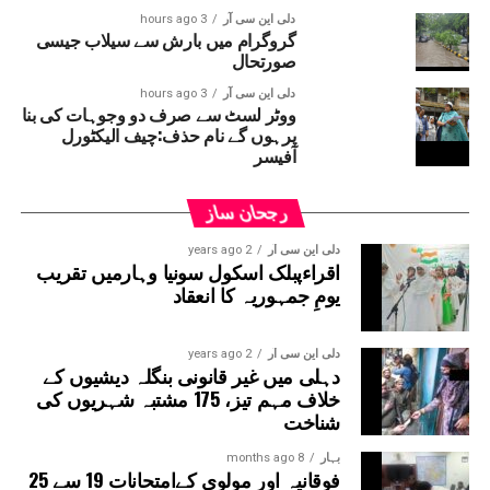
مہینہ کے تقریباً 42؍ ہزار روپے اور فی الحال کی جانے والی
دلی این سی آر
3 hours ago
گروگرام میں بارش سے سیلاب جیسی
11؍ دنوں کی مزدوری کے 56؍ ہزار روپے پروجیکٹ
صورتحال
منیجر نے ادا نہیں کئے ۔خواتین مزدوروں کا کہنا
ہے کہ مزدوری کی رقم مانگنے پر ان کے ساتھ
دلی این سی آر
3 hours ago
ووٹر لسٹ سے صرف دو وجوہات کی بنا
بدسلوکی کی گئی اور گالیاں دی گئیں ۔پولیس نے
پرہوں گے نام حذف:چیف الیکٹورل
پروجیکٹ منیجر اور اس کے ساتھیوں کے خلاف ملنے
آفیسر
والے تحریر کی بنیاد پر معاملہ درج کرکے جانچ
شروع کردی ہے ۔
رجحان ساز
دلی این سی آر
2 years ago
اقراءپبلک اسکول سونیا وہارمیں تقریب
یومِ جمہوریہ کا انعقاد
دلی این سی آر
2 years ago
دہلی میں غیر قانونی بنگلہ دیشیوں کے
خلاف مہم تیز، 175 مشتبہ شہریوں کی
شناخت
بہار
8 months ago
فوقانیہ اور مولوی کےامتحانات 19 سے 25