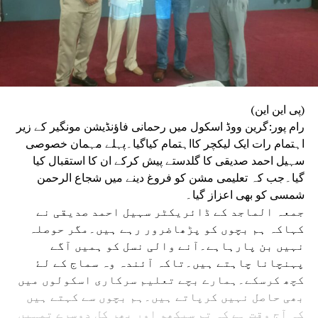
(پی این این)
رام پور:گرین ووڈ اسکول میں رحمانی فاؤنڈیشن مونگیر کے زیر
اہتمام رات ایک لیکچر کااہتمام کیاگیا۔پہلے مہمان خصوصی
سہیل احمد صدیقی کا گلدستے پیش کرکے ان کا استقبال کیا
گیا۔جب کہ تعلیمی مشن کو فروغ دینے میں شجاع الرحمن
شمسی کو بھی اعزاز گیا۔
جمعہ الماجد کے ڈائریکٹر سہیل احمد صدیقی نے
کہاکہ ہم بچوں کو پڑھاضرور رہے ہیں۔مگر حوصلہ
نہیں بن پارہاہے۔آنے والی نسل کو ہمیں آگے
پہنچانا چاہتے ہیں۔تاکہ آئندہ وہ سماج کے لۓ
کچھ کرسکے‌۔ہمارے بچے تعلیم سرکاری اسکولوں میں
بھی حاصل نہیں کرپاتے ہیں۔ہم بچوں سے کہتے ہیں
کہ آج وقت ہے کہ تم سیکھو اور پھر کل دوسرے تمہیں