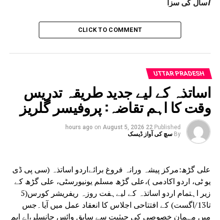
7سال کی سزا
RAMPUR NEWS
UP NEX
رامپور سی آر پی ایف کیمپ حملہ معاملہ:4ملزمین کی
CLICK TO COMMENT
ھانسی اور عمر قید کی سزائیں ختم،الہ آباد ہائی کورٹ
ا تاریخی فیصلہ
DON'T MISS
UTTAR PRADESH
اے ایم یو میں ہفتہ روزہ سیرت النبیؐ پروگرام کا افتتاح
اساتذہ کے لیے جدید طریقہ تدریس
وقت کا اہم تقاضہ: پروفیسر گلریز
on
August 5, 2026
22 hours ago
Published
By
سچ کی آواز ڈیسک
علی گڑھ:مرکز پیشہ ورانہ فروغ برائےاردو اساتذہ (سی پی ڈی
یو ٹی، اردو اکادمی )،علی گڑھ مسلم یونیورسٹی، علی گڑھ کے
زیر اہتمام اردو اساتذہ کے لیےہفت روزہ ریفریشر کورس(5
تا13/اگست) کے افتتاحی اجلاس کا انعقاد عمل میں آیا۔جس
میں مہمان خصوصی کی حیثیت سے سابق وائس چانسلر،اے ایم