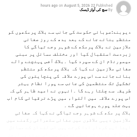
معلومات سے اردو زبان و ادب کے اساتذہ کو ایک نئی راہ ملے
on
August 5, 2026
22 hours ago
Published
گی۔
By
سچ کی آواز ڈیسک
پروفیسر قدسیہ تحسین نے اس موقع پر اظہار امید کرتے
ہوئےکہا کہ علی گڑھ مسلم یونیورسٹی سے وابستہ 10
اسکولوں کے اردو اساتذہ کے لیے منعقدہ اس ریفریشر کورس
دیوبند:صوبائی حکومت کی جانب سے بلاک پرمکھوں کو
سے ایک مثبت نتیجہ برآمد ہوگا اور اردو جیسی بڑی زبان کے
منتظم بنائے جانے کے بعد بدھ کے روز صفائی
اسباق کی تدریس کے لیے ہمارے اساتذہ ازسرنو تازہ دم ہوں
ملازمین نے بلاک پرمکھ کے شوہر وجے تیاگی کا
گے۔
زبردست استقبال کیا اور مختلف مسائل پر مبنی
پروفیسر زبیر شاداب خان نے اپنے تعارفی کلمات
میمورنڈم ان کے سپرد کیا ۔بلاک آفس پہنچنے والے
میں ہفت روزہ ریفریشر کورس کے انعقاد کے لیے
صفائی ملازمین نے کہا کہ بلاک پرمکھ کو منتظم
وائس چانسلر پروفیسر نعیمہ خاتون کا شکریہ ادا
بنائے جانے سے اس پورے علاقہ کی پنچایتوں کی
کرتے ہوئے کہا کہ ان کی خصوصی دلچسپی کے سبب ہی
تشکیل تک منتظمین کی جانب سے پورا نظام بہتر
ہم اردو اکادمی کی اصل کارکردگی کو عملی جامہ
طریقہ سے چلتا رہے گا ۔انہوں نے امید ظاہر کی کہ
پہنانے کی سمت میں آگے بڑھ رہے ہیں۔
اس پورے علاقہ میں التواء میں پڑے ترقیاتی کام اب
انہوں نے یہ بھی کہا کہ اردو اساتذہ کے لیے موثر
بہت جلد پورے ہوجائیں گے ۔
تدریسی طریقہ تعلیم اور نصابات تعلیم کو بہتر
بلاک پر مکھ کے شوہر وجے تیاگی نے کہا کہ صفائی
سے بہتر بنانے کے لیے آف لائن کے ساتھ ساتھ آن لائن
ملازمین دیہی علاقوں میں صفائی ستھرائی رکھنے میں
تربیتی پروگراموں کے انعقاد کا بھی ہمارا
اپنا اہم کردار ادا کرتے ہیں اس لئے ان کے مسائل
منصوبہ ہے۔
کو حل کرنا ان کی پہلی ترجیح ہے ۔اس موقع پر ارجن