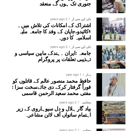
جنوری تک ہوں گے منعقد
دلی این سی آر
2 years ago
اشتراک کے امکانات کی تلاش میں ہ
±کائیدو،جاپان کے وفد کا جامعہ ملیہ
اسلامیہ کا دورہ
دلی این سی آر
2 years ago
جامعہ :ایران ۔ہندکے مابین سیاسی و
تہذیبی تعلقات پر پروگرام
بہار
1 year ago
حافظ محمد منصور عالم کے قاتلوں کو
فوراً گرفتار کرکے دی جائےسخت سزا :
مفتی محمد سعید الرحمن قاسمی
محاسبہ
2 years ago
بیاد گار ہلال و دل سیوہاروی کے زیر
اہتمام ساتواں آف لائن مشاعرہ
محاسبہ
2 years ago