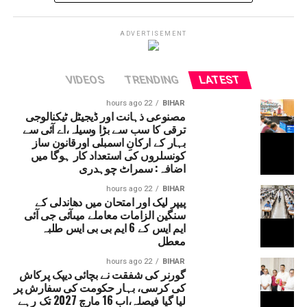
میں لینڈ سلائڈنگ کی وجہ سے آمدورفت ٹھپ تھی لیکن
اب چھ دنوں کے بعد آمدورفت جاری ہوئی ہے۔
امرناتھ یاترا بھی شروع کردی گئی ہے۔
ADVERTISEMENT
VIDEOS
TRENDING
LATEST
22 hours ago
BIHAR
مصنوعی ذہانت اور ڈیجیٹل ٹیکنالوجی
ترقی کا سب سے بڑا وسیلہ،اے آئی سے
بہار کے ارکانِ اسمبلی اورقانون ساز
کونسلروں کی استعداد کار ہوگا میں
اضافہ: سمراٹ چوہدری
22 hours ago
BIHAR
پیپر لیک اور امتحان میں دھاندلی کے
سنگین الزامات معاملے میںآئی جی آئی
ایم ایس کے 6 ایم بی بی ایس طلبہ
معطل
22 hours ago
BIHAR
گورنر کی شفقت نے بچائی دیپک پرکاش
کی کرسی، بہار حکومت کی سفارش پر
لیا گیا فیصلہ،اب 16 مارچ 2027 تک رہے