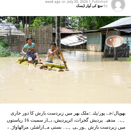
یبو سورین کی حالت نازک، وینٹی لیٹر پر رکھا گیا
on
July 30, 2026
1 week ago
Published
By
سچ کی آواز ڈیسک
DON'T MISS
اے ایم یو میں ’ایک پیڑ ماں کے نام‘ مہم کے تحت ’ون
مہوتسو‘ کا اہتمام
بھوپال/جے پور/پٹنہ:ملک بھر میں زبردست بارش کا دور جاری
ہے۔ مدھیہ پردیش گجرات، اترپردیش، بہار سمیت 16 ریاستوں
میں زبردست بارش ہورہی ہے۔ بستی مہاراشٹر، مراٹھاواڑہ،