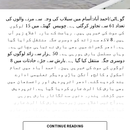
گوہاٹی/احمد آباد:آسام میں سیلاب کی وجہ سے مرنے والوں کی
تعداد 61 سے تجاوز کرگئی ہے۔چوبیس گھنٹے میں 15 لوگوں
کی موت کی خبریں ہیں۔ ریاست کے بارہ اضلاع زیر آب
ہیں۔8 لاکھ سے زائد کو دوسری جگہ منتقل کرایا گیا
ہے۔ادھر گجرات میں بھی بارش نے تباہی مچائی ہے۔
وہاں مسلسل بارش ہورہی ہے۔ 50 ہزار سے زائد لوگوں کو
دوسری جگہ منتقل کیا گیا ہے۔بارش سے جڑے حادثات میں 8
لوگوں کی موت کی خبریں ہین۔ احمد آباد میں تمام
اسکول ، کالج، آنگن باڑی ودیگر تعلیمی ادارے
بند کردیے گئے۔ادھر اترپردیش اور راجستھان میں
بھی بارش کا الرٹ جاری کردیا گیا ہے۔اترپردیش
میں گزشتہ پندرہ دنوں سے لگاتار بارش ہورہی
ہے،آج تیس اضلاع میں زبردست بارش کا الرٹ جاری
کیا گیا ہے۔ راجستھان میں بھی بارش کا دور جاری
ہے۔محکمہ موسمیات نے ریاست کے مختلف حصوں کے
لئے الرٹ جاری کردیا ہے۔ حالانکہ جموں وکشمیر
CONTINUE READING