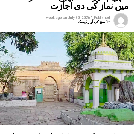
میں نماز کی دی اجازت
متاثر ہیں۔ یوپی ، بہار کے کئی اضلاع میں بھی
انتظامیہ الرٹ ہے۔
on
July 30, 2026
1 week ago
Published
By
سچ کی آواز ڈیسک