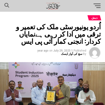
دیش
اُردو یونیورسٹی ملک کی تعمیر و
ترقی میں ادا کر رہی ہےنمایاں
کردار: انجنی کمار آئی پی ایس
on
July 29, 2025
1 year ago
Published
By
سچ کی آواز ڈیسک