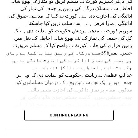
نئی دہلی:سپریم کورٹ نے مسلم فریق کو متنازعہ بھوج شالہ
احاطہ سے منسلک درگاہ کی زمین پر جمعہ کی نماز کی
ادائیگی کی اجازت دی ہے۔ کورٹ نے کہا کہ مذہبی حقوق کی
ادائیگی ہمارا فرض ہے۔ اسے سلب نہیں کیا جاسکتا۔
سپریم کورٹ نے مدھیہ پردیش حکومت کو ہدایت دی ہے کہ
کل کی جمعہ کی نماز کے لئے بھوج شالہ احاطہ کے بغل میں
زمین فراہم کی جائے۔کورٹ نے واضح کیا کہ مسلم فریق نے
خسرہ نمبر596جسے درگاہ کی زمین بتایا گیا ہے وہاں
پر جمعہ کی نماز ادا کرنے کی اجازت مانگی ہے۔یہ
جگہ متنازعہ احاطہ سے بالکل نزدیک ہے ۔
عدالتِ عظمیٰ نے ریاستی حکومت کو ہدایت دی کہ وہ ہر
جمعہ دوپہر ایک بجے سے تین بجے کے درمیان مسلمانوں کو
مذکورہ مقام پر نماز ادا کرنے کی اجازت یقینی بنائے۔
چیف جسٹس سوریہ کانت، جسٹس جوی مالیا باگچی اور
جسٹس وی موہنا پر مشتمل بنچ نے یہ بھی واضح کیا کہ اس
حکم سے ریاستی حکومت اور مسلم فریق باہمی رضامندی سے
CONTINUE READING
جمعہ کی نماز کے لیے کسی متبادل مقام پر غور کرنے سے
محروم نہیں ہوں گے۔ 14 جولائی کو سپریم کورٹ نے عبوری
حکم دیتے ہوئے کہا تھا کہ مقدمے کے حتمی فیصلے تک ہر جمعہ