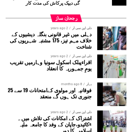
گی دیپک پرکاش کی مدت کار
رجحان ساز
دلی این سی آر
2 years ago
دہلی میں غیر قانونی بنگلہ دیشیوں کے
خلاف مہم تیز، 175 مشتبہ شہریوں کی
شناخت
دلی این سی آر
2 years ago
اقراءپبلک اسکول سونیا وہارمیں تقریب
یومِ جمہوریہ کا انعقاد
بہار
8 months ago
فوقانیہ اور مولوی کےامتحانات 19 سے 25
جنوری تک ہوں گے منعقد
دلی این سی آر
2 years ago
اشتراک کے امکانات کی تلاش میں ہ
±کائیدو،جاپان کے وفد کا جامعہ ملیہ
اسلامیہ کا دورہ