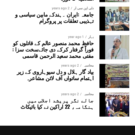
دلی این سی آر
2 years ago
جامعہ :ایران ۔ہندکے مابین سیاسی و
تہذیبی تعلقات پر پروگرام
بہار
1 year ago
حافظ محمد منصور عالم کے قاتلوں کو
فوراً گرفتار کرکے دی جائےسخت سزا :
مفتی محمد سعید الرحمن قاسمی
محاسبہ
2 years ago
بیاد گار ہلال و دل سیوہاروی کے زیر
اہتمام ساتواں آف لائن مشاعرہ
محاسبہ
2 years ago
جالے نگر پریشد اجلاس میں
ہنگامہ، 22 اراکین نے کیا بائیکاٹ