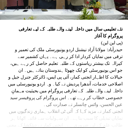
نئے تعلیمی سال میں داخلہ لینے والے طلبہ کے لیے تعارفی
پروگرام کا آغاز
(پی این این)
حیدرآباد: مولانا آزاد نیشنل اردو یونیورسٹی ملک کی تعمیر و
ترقی میں نمایاں کردار ادا کر رہی ہے۔ یہاں کشمیر سے
کیرالہ تک بیشتر ریاستوں کے طلبہ تعلیم حاصل کر رہے ہیں،
جو اس یونیورسٹی کو ایک چھوٹا ہندوستان بناتے ہیں۔ ان
خیالات کا اظہار انجنی کمار، آئی پی ایس، ڈائرکٹر جنرل جیل و
اصلاحی خدمات، آندھرا پردیش نے کیا۔ وہ اردو یونیورسٹی میں
داخلہ لینے والے طلبہ کے تعارفی پروگرام میں بحیثیت مہمانِ
خصوصی خطاب کر رہے تھے۔ اس پروگرام کی پروفیسر سید
عین الحسن، وائس چانسلر نے صدارت کی۔
انجنی کمار نے مزید کہا کہ آئی ٹی انقلاب ہماری زندگیوں میں
نمایاں تبدیلی کا سبب بناہے۔ ان سہولیات سے فائدہ اٹھانا ہر
طالب علم کے لیے ضروری ہے۔ انجنی کمار نے دیئکشا کے معنی