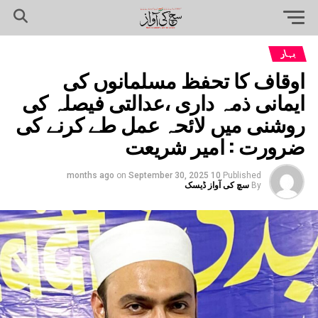
بہار
اوقاف کا تحفظ مسلمانوں کی
ایمانی ذمہ داری ،عدالتی فیصلہ کی
روشنی میں لائحہ عمل طے کرنے کی
ضرورت : امیر شریعت
on
September 30, 2025
10 months ago
Published
By
سچ کی آواز ڈیسک