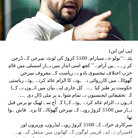
ہے وہ بے حد اہم ہیں اوقاف کے اس مسئلے کو ملک کی
دوسری تنظیموں کے اشتراک سے حل کیا جائے ،آل
انڈیا مسلم پرسنل لا بورڈ نے ایک روڈ میپ تیار کیا
ہے اس کو بھی سامنے رکھا جائے ،مولانا ڈاکٹر شکیل
احمد قاسمی نے کہا کہ اس موضوع پر پریس کانفرنس
کے انعقاد پر غور ہو ،اور پرامن جمہوری طریقہ سے
احتجاج کیا جائے ،اس سلسلے میں مسلم ریٹائرڈ جج
(پی این این)
اور وکلا ءکی ٹیم بھی تشکیل دی جائے ،جناب آفاق
پٹنہ:’’بولو جے سیارام، 5500 کروڑ کی لوٹ، سِرجن کے دُرجن
احمد نے کہا کہ ائمہ مساجد مسئلہ کی نزاکت سے
کر رہے ہیں آرام…‘‘ کچھ اسی انداز میں بہار اسمبلی میں قائدِ
ناواقف ہیں انہیں واقف کرایا جائے ،اور ادھر
حزبِ اختلاف تیجسوی یادو نے ریاست کے معروف سِرجن
رجسٹریشن کے لیے کاغذات درست کرانے پر بھی توجہ
گھوٹالے میں کارروائی نہ ہونے کا الزام عائد کرتے ہوئے ریاستی
دلائی جائے ،ڈاکٹر فاروق اعظم نے کہ اس موضوع پر
حکومت پر طنز کیا ہے۔ کل جاری اپنے بیان میں انہوں نے کہا
ورک شاپ منعقد کیے جائیں جس میں متولیان کو بھی
کہ تحقیقاتی ایجنسیوں نے تمام شواہد پر مٹی ڈال دی ہے۔
مدعو کیا جائے ،ڈاکٹر ابو الکلام نے کہا کہ
انہوں نے الزام عائد کرتے ہوئے کہا کہ آج سے ٹھیک نو برس قبل
کتابچے کی طباعت لازمی طور پر ہونی چاہیے
بہار میں 5500 کروڑ روپے کے سِرجن گھوٹالے کا پردہ فاش ہوا
،خورشید انور نجمی نے کہا کہ ارباب حل و عقد اپنی
تھا۔
رائے موبائل پر بھی دے دیں، ایڈمن گروپ کو چند
سرکاری خزانے کے 5500 کروڑ روپے لیڈروں، وزیروں اور
گھنٹوں کے لیےعام کر دیں ، حاجی مناظربھاگلپور،
افسران نے اپنے قریبی لوگوں کے کھاتوں میں منتقل کیے تھے۔
مولانا محمد خالد نیموی بیگو سرائے ،سیف اللہ