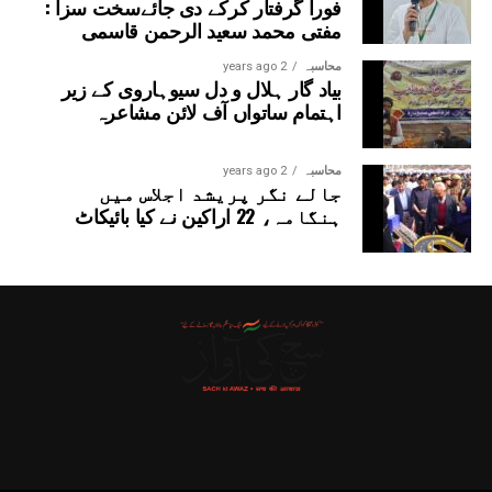
فوراً گرفتار کرکے دی جائےسخت سزا :
مفتی محمد سعید الرحمن قاسمی
محاسبہ
2 years ago
بیاد گار ہلال و دل سیوہاروی کے زیر
اہتمام ساتواں آف لائن مشاعرہ
محاسبہ
2 years ago
جالے نگر پریشد اجلاس میں
ہنگامہ، 22 اراکین نے کیا بائیکاٹ