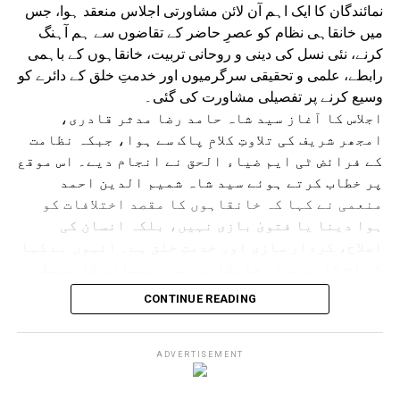
نمائندگان کا ایک اہم آن لائن مشاورتی اجلاس منعقد ہوا، جس
میں خانقاہی نظام کو عصرِ حاضر کے تقاضوں سے ہم آہنگ
کرنے، نئی نسل کی دینی و روحانی تربیت، خانقاہوں کے باہمی
رابطے، علمی و تحقیقی سرگرمیوں اور خدمتِ خلق کے دائرے کو
وسیع کرنے پر تفصیلی مشاورت کی گئی۔
اجلاس کا آغاز سید شاہ حامد رضا مدثر قادری،
امجھر شریف کی تلاوتِ کلامِ پاک سے ہوا، جبکہ نظامت
کے فرائض ٹی ایم ضیاء الحق نے انجام دیے۔ اس موقع
پر خطاب کرتے ہوئے سید شاہ شمیم الدین احمد
منعمی نے کہا کہ خانقاہوں کا مقصد اختلافات کو
ہوا دینا یا فتویٰ بازی نہیں، بلکہ انسان کی
اصلاح، کردار سازی اور خدمتِ خلق ہے۔ انہوں نے کہا
کہ آج کا نوجوان خانقاہوں سے رہنمائی کا منتظر
ہے، اس لیے نئی نسل کی فکری، دینی، اخلاقی اور
CONTINUE READING
روحانی تربیت کے لیے مؤثر منصوبہ بندی ضروری
ہے۔
سید شاہ صباح الدین چشتی نے مدارس میں دینی تعلیم کے ساتھ
ADVERTISEMENT
روحانی و اخلاقی تربیت کو مؤثر بنانے پر زور دیا۔ سید شاہ
سلمان مودودی چشتی نے فکری انتشار اور انتہاپسندی کے