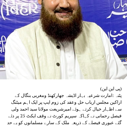
(پی این این)
پٹنہ :امارت شرعیہ بہار اڈیشہ جھارکھنڈ ومغربی بنگال کے
اراکین مجلس ارباب حل وعقد کی زوم ایپ پر ایک اہم میٹنگ
سے اظہار خیال کرتے ہوئے امیرشریعت مولانا سید احمد ولی
فیصل رحمانی نے کہاکہ سپریم کورٹ نے وقف ایکٹ 25 پر دئے
گئے عبوری فیصلے کے ذریعہ ملک کے سارے مسلمانوں کو بے حد