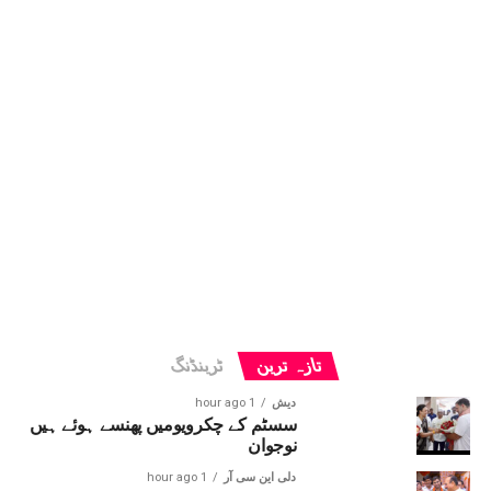
تازہ ترین
ٹرینڈنگ
دیش
1 hour ago
سسٹم کے چکرویومیں پھنسے ہوئے ہیں
نوجوان
دلی این سی آر
1 hour ago