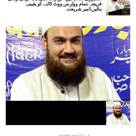
فریضہ،تمام ووٹرس ووٹ ڈالنے کو یقینی
بنائیں:امیر شریعت
بہار
10 months ago