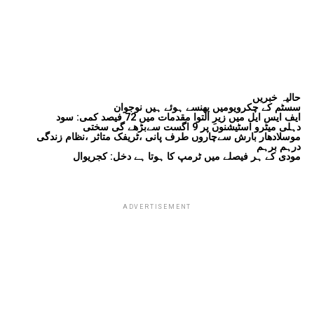
حالیہ خبریں
سسٹم کے چکرویومیں پھنسے ہوئے ہیں نوجوان
ایف ایس ایل میں زیرِ التوا مقدمات میں 72 فیصد کمی: سود
دہلی میٹرو اسٹیشنوں پر 9 اگست سےبڑھے گی سختی
موسلادھار بارش سےچاروں طرف پانی ،ٹریفک متاثر ،نظام زندگی
درہم برہم
مودی کے ہر فیصلے میں ٹرمپ کا ہوتا ہے دخل: کجریوال
ADVERTISEMENT