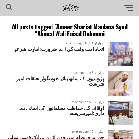
All posts tagged "Ameer Shariat Maulana Syed
Ahmed Wali Faisal Rahmani"
جھارکھنڈ
8 months ago
اتحاد امت وقت کی اہم ضرورت:امارت شرعیہ
بہار
8 months ago
پڑوسیوں کے ساتھ بنائیےخوشگوار تعلقات:امیر
شریعت
بہار
9 months ago
اوقاف کی حفاظت مسلمانوں کی ایمانی ذمہ
داری:امیرشریعت
بہار
10 months ago
جمہوری نظام میں حق رائے دہی ایک قومی وملی