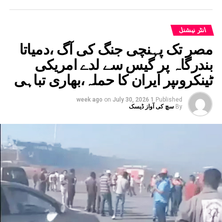
انٹر نیشنل
مصر تک پہنچی جنگ کی آگ ،دمیاتا
بندرگاہ پر گیس سے لدے امریکی
ٹینکروںپر ایران کا حملہ،بھاری تباہی
on
July 30, 2026
1 week ago
Published
By
سچ کی آواز ڈیسک