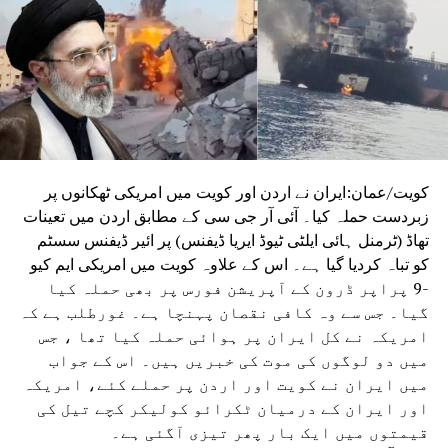
کا کہنا ہے کہ حالات مزید بگڑے تو قیمت 100 ڈالر سے اوپر
جاسکتی ہے۔ ادھر ایران نے دو ٹوک کہا ہے کہ ہماری
اجازت کے بغیر آبنائے ہرمز سے کوئی جہاز نہیں
گزر سکتا ۔ ایران نے دعویٰ کیا ہے کہ آبنائے ہرمز
کے ارد گرد تمام بحری راستوں پر ایران کا کنٹرول
ہے۔
ادھر ایران کی خلیجی ملکوں پر حملے کے پیش نظر ہندوستانی
شہریوں کو ایک خوف لاحق ہوگئی ہے ۔دبئی میں ایرانی
کویت/عمان:ایران نے اردن اور کویت میں امریکی ٹھکانوں پر
اسپتال بند ہونے سے وہاں 130 سے زائد کام کرنے والے
زبردست حملہ کیا۔ آئی آر جی سی کے مطابق اردن میں تعینات
ہندوستانی شہریوں کو ہرممکن مدد دی جارہی ہے۔
تھاڈ (ٹرمنل ہائی ایلٹی ٹیوڈ ایریا ڈیفنس) پر ائیر ڈیفنس سسٹم
کو تباہ کردیا گیا ہے۔ اس کے علاوہ کویت میں امریکی ایم کیو
-9 پراپر ڈرون کے آپریشن فورس پر بھی حملہ کیا
گیا۔ جس سے وہ کافی نقصان پہنچا ہے۔ غورطلب ہے کہ
امریکہ نے کل ایران پر ہوائی حملہ کیا تھا ، جس
میں دو لوگوں کی موت کی خبریں ہیں۔ اس کے جواب
میں ایران نے کویت اور اردن پر حملے کئے، امریکہ
اور ایران کے درمیان ٹکرائو کولیکر کچے تیل کی
قیمتوں میں ایک بار پھر تیزی آگئی ہے۔