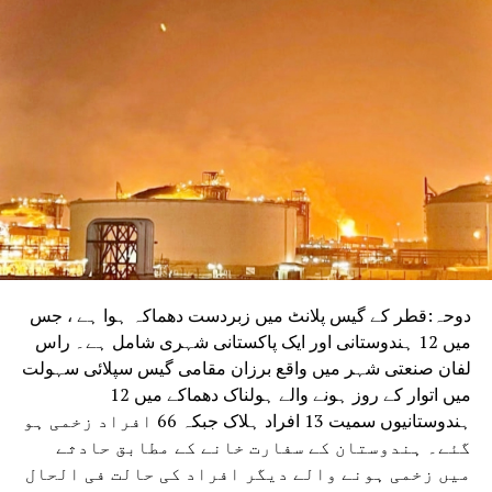
دوحہ:قطر کے گیس پلانٹ میں زبردست دھماکہ ہوا ہے ، جس
میں 12 ہندوستانی اور ایک پاکستانی شہری شامل ہے۔ راس
لفان صنعتی شہر میں واقع برزان مقامی گیس سپلائی سہولت
میں اتوار کے روز ہونے والے ہولناک دھماکے میں 12
ہندوستانیوں سمیت 13 افراد ہلاک جبکہ 66 افراد زخمی ہو
گئے۔ ہندوستان کے سفارت خانے کے مطابق حادثے
میں زخمی ہونے والے دیگر افراد کی حالت فی الحال