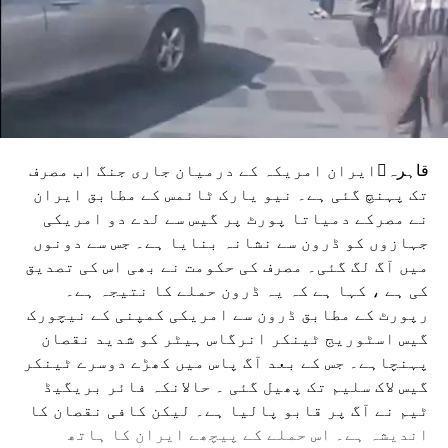
قاہرہایران امریکہ کے درمیان جاری جنگ اب مصرف
تک پہنچ گئی ہے۔ نیو یارک ٹائمس کے مطابق ایران
نے مصرکے دمیاتا پورٹ پر گیس سے لدے دو امریکی
جہازوں کو ڈرون سے نشانہ بنایا ہے۔ جس سے دونوں
میں آگ لگ گئی۔ مصرف کی حکومت نے بھی اس کی تصدیق
کی ہے ، کہا ہے کہ یہ ڈرون حملے کا نتیجہ ہے۔
رپورٹ کے مطابق ڈرون سے امریکی کمپنی کے نیچورک
گیس اسٹوریج ٹینکر انرگاس ہیٹر کو شدید نقصان
پہنچاہے۔ جس کے بعد آگ پاس میں کھڑے دوسرے ٹینکر
گیس لاک سلیم تک پھیل گئی ۔ حالانکہ فائر بریگیڈ
ٹیم نے آگ پر قابو پالیا ہے۔ لیکن کافی نقصان کا
اندیشہ ہے۔ اس حملے کے پیچھے ایران کا ہاتھ