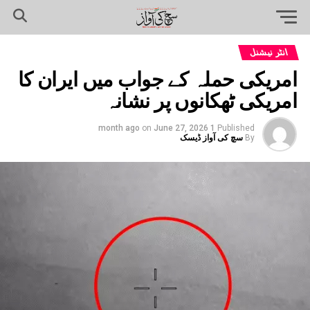
انٹر نیشنل
امریکی حملہ کے جواب میں ایران کا
امریکی ٹھکانوں پر نشانہ
on
June 27, 2026
1 month ago
Published
By
سچ کی آواز ڈیسک