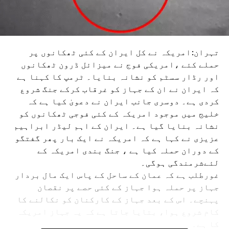
تہران:امریکہ نے کل ایران کے کئی ٹھکانوں پر
حملے کئے ،امریکی فوج نے میزائل ڈرون ٹھکانوں
اور رڈار سسٹم کو نشانہ بنایا۔ ٹرمپ کا کہنا ہے
کہ ایران نے ان کے جہاز کو غرقاب کرکے جنگ شروع
کردی ہے۔ دوسری جانب ایران نے دعویٰ کیا ہے کہ
خلیج میں موجود امریکہ کے کئی فوجی ٹھکانوں کو
نشانہ بنایا گیا ہے۔ ایران کے اہم لیڈر ابراہیم
عزیزی نے کہا ہے کہ امریکہ نے ایک بار پھر گفتگو
کے دوران حملہ کیا ہے ، جنگ بندی امریکہ کے
لئےشرمندگی ہوگی۔
غورطلب ہے کہ عمان کے ساحل کے پاس ایک مال بردار
جہاز پر حملہ ہوا جہاز کے کئی حصے پر نقصان
پہنچے۔ اس کے بعد جہاز کے کارکنان کو نکالنے کا
کام شروع ہوا، بتایا جاتا ہے کہ یہ جہاز امریکہ
کا ہے۔