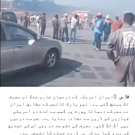
نے اقوام متحدہ کے سیاحت افریقہ اور امریکہ کے سربراہی
اجلاس کو دونوں خطوں کے درمیان مکالمے اور سیاسی اور
تکنیکی تعاون کے لیے ایک مستقل دو سالہ پلیٹ فارم کے طور پر
باضابطہ طور پر ادارہ بنانے کی منظوری دی، ساتھ ہی ساتھ
جنوبی – جنوب تعاون کیلئے ایک میکانزم کی تشکیل کی بھی
منظوری دی۔
چین کی حکومت کی جانب سے شنگھائی شہر میں علاقائی
دفتر کے قیام کی تجویز کو بھی اراکین نے منظور کرلیا۔ عالمی
یوم سیاحت کیلئے جدت اور تعلیم کے رکن ممالک نے ’’ڈیجیٹل
ایجنڈا اور مصنوعی ذہانت‘‘کے موضوع پر عالمی یوم سیاحت
2026 منانے کی تجاویز کی منظوری دی، جس میں ایل
سلواڈور سرکاری میزبان ملک ہے۔ 2027 کی تقریبات
’’تعلیم کے ذریعے سیاحت کی تبدیلی‘‘ کے موضوع کے ارد گرد
قاہرہایران امریکہ کے درمیان جاری جنگ اب مصرف
منعقد کی جائیں گی، جس کی میزبانی Cabo Verde کرے گی۔
تک پہنچ گئی ہے۔ نیو یارک ٹائمس کے مطابق ایران
آخرکار، رکن ممالک نے ڈومینیکن ریپبلک میں اقوام متحدہ کی
نے مصرکے دمیاتا پورٹ پر گیس سے لدے دو امریکی
سیاحت کی جنرل اسمبلی کے 27ویں ایڈیشن کے انعقاد کے حق
جہازوں کو ڈرون سے نشانہ بنایا ہے۔ جس سے دونوں
میں ووٹ دیا۔
میں آگ لگ گئی۔ مصرف کی حکومت نے بھی اس کی تصدیق
کی ہے ، کہا ہے کہ یہ ڈرون حملے کا نتیجہ ہے۔