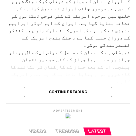
کہ ایران نے ان کے جہاز کو غرقاب کرکے جنگ شروع
کردی ہے۔ دوسری جانب ایران نے دعویٰ کیا ہے کہ
خلیج میں موجود امریکہ کے کئی فوجی ٹھکانوں کو
نشانہ بنایا گیا ہے۔ ایران کے اہم لیڈر ابراہیم
عزیزی نے کہا ہے کہ امریکہ نے ایک بار پھر گفتگو
کے دوران حملہ کیا ہے ، جنگ بندی امریکہ کے
لئےشرمندگی ہوگی۔
غورطلب ہے کہ عمان کے ساحل کے پاس ایک مال بردار
جہاز پر حملہ ہوا جہاز کے کئی حصے پر نقصان
پہنچے۔ اس کے بعد جہاز کے کارکنان کو نکالنے کا
کام شروع ہوا، بتایا جاتا ہے کہ یہ جہاز امریکہ
کا ہے۔
اس حملے کے بعد امریکہ نے ایران پر حملہ کیا، اس کے جواب
CONTINUE READING
میں ایران نے کئی امریکی ٹھکانوں پر حملہ کیا۔ بہرحال دونوں
ملکوں کے درمیان اب بھی معاہدہ کو حتمی صورت اختیار کرنے
کے لئے گفتگو کو دور جاری ہے۔ پاکستان اس میں ثالث کا رول
ADVERTISEMENT
ادا کررہا ہے۔ حالانکہ ہرمز کو بند نہیں کیا گیا ہے۔ معاہدہ
کی رو سے ی ساٹھ دنوں تک کھلا رہے گا۔
VIDEOS
TRENDING
LATEST