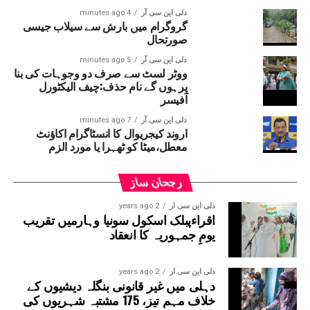
دلی این سی آر
4 minutes ago
گروگرام میں بارش سے سیلاب جیسی
صورتحال
دلی این سی آر
5 minutes ago
ووٹر لسٹ سے صرف دو وجوہات کی بنا
پرہوں گے نام حذف:چیف الیکٹورل
آفیسر
دلی این سی آر
7 minutes ago
اروند کیجریوال کا انسٹاگرام اکاؤنٹ
معطل،میٹا کو ٹھہرا یا مورد الزم
رجحان ساز
دلی این سی آر
2 years ago
اقراءپبلک اسکول سونیا وہارمیں تقریب
یومِ جمہوریہ کا انعقاد
دلی این سی آر
2 years ago
دہلی میں غیر قانونی بنگلہ دیشیوں کے
خلاف مہم تیز، 175 مشتبہ شہریوں کی