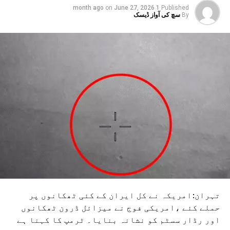
on
June 27, 2026
1 month ago
Published
By
سچ کی آواز ڈیسک
تہران:امریکہ نے کل ایران کے کئی ٹھکانوں پر
حملے کئے ،امریکی فوج نے میزائل ڈرون ٹھکانوں
اور رڈار سسٹم کو نشانہ بنایا۔ ٹرمپ کا کہنا ہے