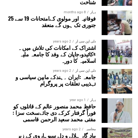
شناخت
بہار
8 months ago
فوقانیہ اور مولوی کےامتحانات 19 سے 25
جنوری تک ہوں گے منعقد
دلی این سی آر
2 years ago
اشتراک کے امکانات کی تلاش میں ہ
±کائیدو،جاپان کے وفد کا جامعہ ملیہ
اسلامیہ کا دورہ
دلی این سی آر
2 years ago
جامعہ :ایران ۔ہندکے مابین سیاسی و
تہذیبی تعلقات پر پروگرام
بہار
1 year ago
حافظ محمد منصور عالم کے قاتلوں کو
فوراً گرفتار کرکے دی جائےسخت سزا :
مفتی محمد سعید الرحمن قاسمی
محاسبہ
2 years ago
بیاد گار ہلال و دل سیوہاروی کے زیر