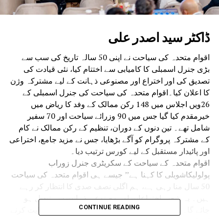
ڈاکٹر سید اصدر علی
اقوام متحدہ کی سیاحت نے اپنی 50 سالہ تاریخ کی سب سے
بڑی جنرل اسمبلی کا کامیابی سے اختتام کیا، نئی قیادت کی
تصدیق کی اور اختراع اور مصنوعی ذہانت کے لیے مشترکہ وژن
کا اعلان کیا۔اقوام متحدہ کی سیاحت کی جنرل اسمبلی کے
26ویں اجلاس میں 148 رکن ممالک کے وفد کا ریاض میں
خیرمقدم کیا گیا جس میں 90 وزرائے سیاحت اور 70 سفیر
شامل تھے۔ تین دنوں کے دوران، تنظیم کے رکن ممالک نے کام
کے مشترکہ پروگرام کو آگے بڑھایا، جس نے مزید جامع، اختراعی
اور پائیدار مستقبل کے لیے کورس ترتیب دیا۔
اقوام متحدہ کے سیاحت کے سکریٹری جنرل زوراب
پولولیکاشویلی کا کہنا ہے’’ جیسے ہی اقوام متحدہ کی سیاحت
50 سال منا رہی ہے، ہم اگلی نصف صدی کا انتظار کر رہے
ہیں۔ یہ شعبہ اختراعات اور مصنوعی ذہانت سے تبدیل ہو
CONTINUE READING
جائے گا۔ ہمیں سرفہرست اختراع کرنے والوں کی حمایت کرنے