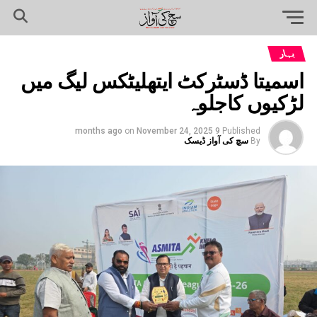
بہار
اسمیتا ڈسٹرکٹ ایتھلیٹکس لیگ میں
لڑکیوں کاجلوہ
on
November 24, 2025
9 months ago
Published
By
سچ کی آواز ڈیسک