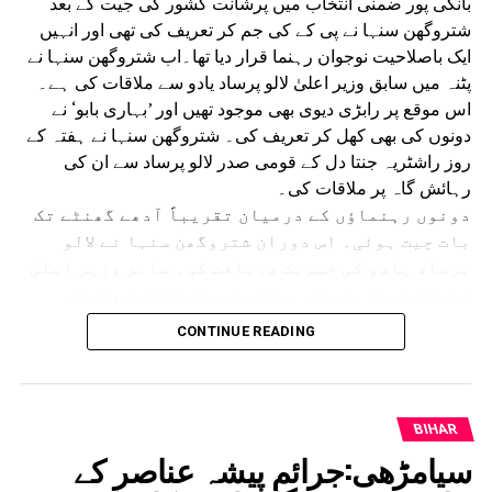
بانکی پور ضمنی انتخاب میں پرشانت کشور کی جیت کے بعد
شتروگھن سنہا نے پی کے کی جم کر تعریف کی تھی اور انہیں
ایک باصلاحیت نوجوان رہنما قرار دیا تھا۔اب شتروگھن سنہا نے
پٹنہ میں سابق وزیر اعلیٰ لالو پرساد یادو سے ملاقات کی ہے۔
اس موقع پر رابڑی دیوی بھی موجود تھیں اور ’بہاری بابو‘ نے
دونوں کی بھی کھل کر تعریف کی۔ شتروگھن سنہا نے ہفتہ کے
روز راشٹریہ جنتا دل کے قومی صدر لالو پرساد سے ان کی
رہائش گاہ پر ملاقات کی۔
دونوں رہنماؤں کے درمیان تقریباً آدھے گھنٹے تک
بات چیت ہوئی۔ اس دوران شتروگھن سنہا نے لالو
پرساد یادو کی خیریت دریافت کی۔ سابق وزیر اعلیٰ
رابڑی دیوی بھی اس موقع پر موجود تھیں، جبکہ
قائدِ حزبِ اختلاف تیجسوی یادو اس وقت وہاں موجود
CONTINUE READING
نہیں تھے۔ملاقات کے بعد شتروگھن سنہا نے کہا کہ
لالو خاندان کے ساتھ ان کے بہت پرانے اور گہرے
خاندانی تعلقات رہے ہیں۔ وہ لالو پرساد کی صحت کو
لے کر فکرمند تھے، اسی لیے ان سے ملاقات کے لیے
BIHAR
آئے تھے۔ انہوں نے کہا کہ وہ ایشور سے دعا کرتے
سیامڑھی:جرائم پیشہ عناصر کے
ہیں کہ لالو پرساد ہمیشہ صحت مند اور خوش رہیں اور