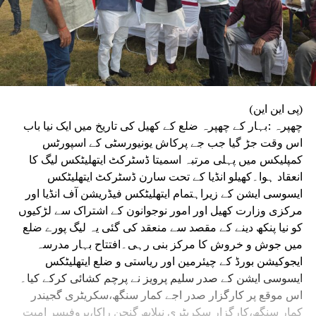
(پی این این)
چھپرہ :بہار کے چھپرہ ضلع کے کھیل کی تاریخ میں ایک نیا باب
اس وقت جڑ گیا جب جے پرکاش یونیورسٹی کے اسپورٹس
کمپلیکس میں پہلی مرتبہ اسمیتا ڈسٹرکٹ ایتھلیٹکس لیگ کا
انعقاد ہوا۔کھیلو انڈیا کے تحت سارن ڈسٹرکٹ ایتھلیٹکس
ایسوسی ایشن کے زیراہتمام ایتھلیٹکس فیڈریشن آف انڈیا اور
مرکزی وزارت کھیل اور امور نوجوانون کے اشتراک سے لڑکیوں
کو نیا پنکھ دینے کے مقصد سے منعقد کی گئی یہ لیگ پورے ضلع
میں جوش و خروش کا مرکز بنی رہی۔افتتاح بہار مدرسہ
ایجوکیشن بورڈ کے چیئرمین اور ریاستی و ضلع ایتھلیٹکس
ایسوسی ایشن کے صدر سلیم پرویز نے پرچم کشائی کرکے کیا۔
اس موقع پر کارگزار صدر اجے کمار سنگھ،سکریٹری گجیندر
کمار سنگھ،کارگزار سکریٹری نیلابھ گنجن راکا،پروفیسر امیت