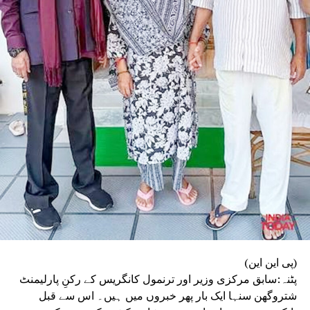
(پی این این)
پٹنہ:سابق مرکزی وزیر اور ترنمول کانگریس کے رکنِ پارلیمنٹ
شتروگھن سنہا ایک بار پھر خبروں میں ہیں۔ اس سے قبل