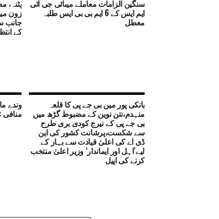
سنگین الزامات معاملے میںآئی جی آئی
ایم ایس کے 6 ایم بی بی ایس طلبہ
زون می
معطل
جانب س
کے انتظ
بانکی پور میں بی جے پی کا قلعہ
وندے ما
منہدم،نتن نوین کے مضبوط گڑھ میں
منافی :
بی جے پی کے نیرج کودی بری طرح
سے شکست،پرشانت کشور کی این
ڈی اے کی اعلیٰ قیادت سے بہار کے
لیے’اہل اور ایماندار‘ وزیر اعلیٰ منتخب
کرنے کی اپیل