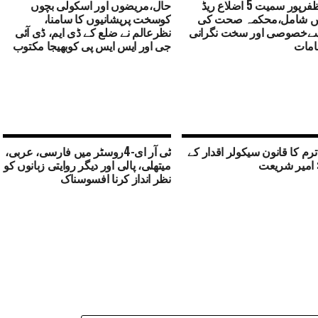
پٹنہ، مظفرپور سمیت 5 اضلاع ریڈ
حال،مریضوں اور اسکولی بچوں
ں شامل،محکمہ صحت کی
کوسخت پریشانیوں کا سامنا،
ےخصوصی اور سخت نگرانی
نظرعالم نے ضلع کے ڈی ایم، ڈی آئی
امات
جی اور ایس ایس پی کوبھیجا مکتوب
ترم کا قانون سیکولر اقدار کے
ٹی آر ای-4روسٹر میں فارسی، عربی،
 امیر شریعت
میتھلی، پالی اور دیگر روایتی زبانوں کو
نظر انداز کرنا افسوسناک