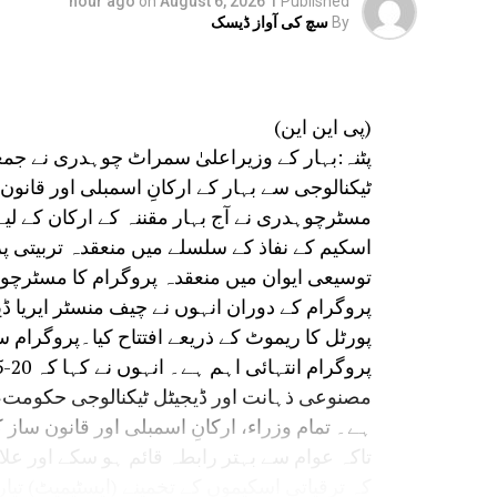
on
August 6, 2026
1 hour ago
Published
By
سچ کی آواز ڈیسک
(پی این این)
پٹنہ:بہار کے وزیراعلیٰ سمراٹ چوہدری نے جمع
ٹیکنالوجی سے بہار کے ارکانِ اسمبلی اور قانو
مسٹرچوہدری نے آج بہار مقننہ کے ارکان کے لیے
اسکیم کے نفاذ کے سلسلے میں منعقدہ تربیتی 
توسیعی ایوان میں منعقدہ پروگرام کا مسٹرچو
پروگرام کے دوران انہوں نے چیف منسٹر ایریا
پورٹل کا ریموٹ کے ذریعے افتتاح کیا۔پروگرام 
مصنوعی ذہانت اور ڈیجیٹل ٹیکنالوجی حکومت
ہے۔ تمام وزراء، ارکانِ اسمبلی اور قانون ساز ک
تاکہ عوام سے بہتر رابطہ قائم ہو سکے اور علا
کہ ترقیاتی اسکیموں کے تخمینے (ایسٹیمیٹ) تیار 