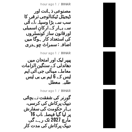
1 hour ago
BIHAR
مصنوعی ذہانت اور
ڈیجیٹل ٹیکنالوجی ترقی کا
سب سے بڑا وسیلہ،اے آئی
سے بہار کے ارکانِ اسمبلی
اورقانون ساز کونسلروں
کی استعداد کار ہوگا میں
اضافہ: سمراٹ چوہدری
1 hour ago
BIHAR
پیپر لیک اور امتحان میں
دھاندلی کے سنگین الزامات
معاملے میںآئی جی آئی ایم
ایس کے 6 ایم بی بی ایس
طلبہ معطل
1 hour ago
BIHAR
گورنر کی شفقت نے بچائی
دیپک پرکاش کی کرسی،
بہار حکومت کی سفارش
پر لیا گیا فیصلہ،اب 16
مارچ 2027 تک رہے گی
دیپک پرکاش کی مدت کار