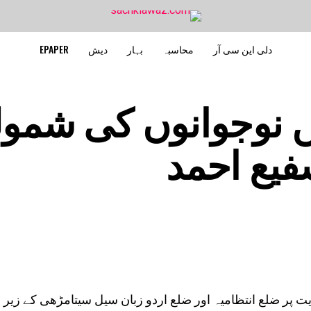
دلی این سی آر
محاسبہ
بہار
دیش
EPAPER
ں نوجوانوں کی شمو
فیع احمد
ت پر ضلع انتظامیہ اور ضلع اردو زبان سیل سیتامڑھی کے زیر