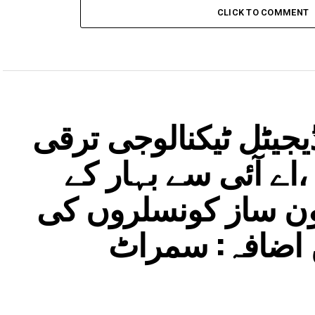
CLICK TO COMMENT
جیٹل ٹیکنالوجی ترقی
اے آئی سے بہار کے
نون ساز کونسلروں کی
ں اضافہ: سمراٹ