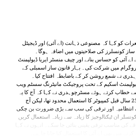
رات کو کہا کہ مصنوعی ذہانت (اے آئی) اور ڈیجیٹل
ن ساز کونسلرز کی صلاحیتوں میں اضافہ ہوگا۔
 اے آئی کو حساس بنانے اور چیف منسٹر ایریا ڈیولپمنٹ
پروگرام میں شرکت کی۔ بہار قانون ساز اسمبلی کے
ہدری نے شمع روشن کر کے باضابطہ افتتاح کیا۔
 ڈیولپمنٹ اسکیم کے تحت پروجیکٹ مانیٹرنگ سسٹم ویب
سے خطاب کرتے ہوئے مسٹرچوہدری نے کہا کہ آج کا یہ
پروگرام انتہائی اہم ہے۔ انہوں نے کہا کہ 20-25 سال قبل کمپیوٹر کا استعمال محدود تھا، لیکن آج
، انتظامیہ اور ترقی کی سب سے بڑی ضرورت بن چکی
ونسلر ان ٹیکنالوجیز کا زیادہ سے زیادہ استعمال کریں
قے کی مناسب ترقی یقینی بنائی جا سکے۔ انہوں نے کہا
کرنے میں بھی اے آئی کا استعمال کیا جانا چاہیے۔