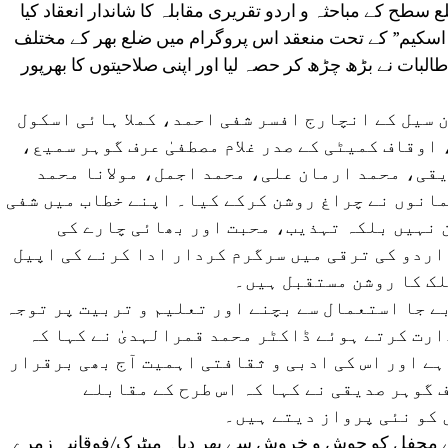
طح کے مباحثہ و اردو تقریری مقابلہ کا شاندار انعقاد کیا
ئی اسکیم” کے تحت منعقد اس پروگرام میں ضلع بھر کے مختلف
لبات نے بڑھ چڑھ کر حصہ لیا اور اپنی صلاحیتوں کا بھرپور
 سیل کے انچارج افسر شفی احمد، کملا ہائی اسکول
اوقاف کمیٹی کے صدر غلام مصطفیٰ عرف گوہر سمیع،
قی، محمد ارمان علی، محمد اجمل، مولانا محمد
انوں نے چراغ روشن کرکے کیا۔ اپنے خطاب میں شفی
 نہیں بلکہ تہذیب، محبت اور بھائی چارے کی
اردو کی ترقی میں سرگرم کردار ادا کرنے کی اپیل
ملک کا روشن مستقبل ہیں۔
ے جا استعمال سے بچنے اور تعلیم و تربیت پر توجہ
رت کرتے ہوئے ڈاکٹر محمد قمرالہدیٰ نے کہا کہ
ے اور اس کی ادبی و ثقافتی اہمیت آج بھی برقرار
 گوہر صدیقی نے کہا کہ اس طرح کے مقابلے
 کو نئی پرواز دیتے ہیں۔
 سے محفل کو جوش و خروش سے بھر دیا۔ میٹرک/فوقانیہ زمرے