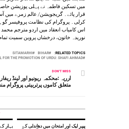
میں تسکین فاطمہ نے پہلی پوزیشن حاصل
قرار پائے۔ گریجویشن/ عالم زمرے میں 
کرلی۔ پروگرام کی نظامت پروفیسر گوہر
اس کامیاب انعقاد میں اردو مترجم محمد تبر
نوریدہ خاتون، درخشاں پروین سمیت تمام ا
SITAMARHI
BIHAR
RELATED TOPICS:
AL FOR THE PROMOTION OF URDU: SHAFI AHMAD
DON'T MISS
ارریہ :محکمہ ریونیو اور لینڈ ریفا
متعلق کاموں پرتربیتی پروگرام من
پیپر لیک اور امتحان میں دھاندلی کے