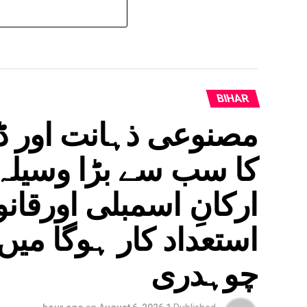
BIHAR
مصنوعی ذہانت اور ڈی
کا سب سے بڑا وسیلہ،
ارکانِ اسمبلی اورقا
استعداد کار ہوگا می
چوہدری