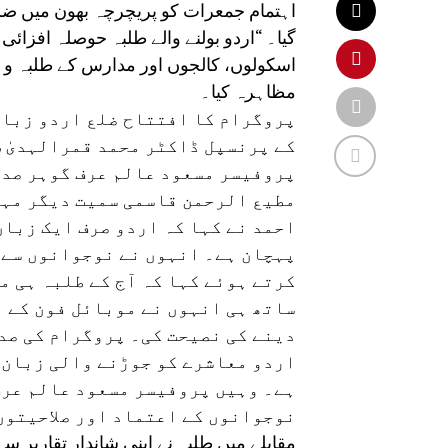
اہتمام جمعرات کو پریچرچہ بھون میں ضلع س
گیا۔ “اردو بولنے والے طلبہ حوصلہ افزا
اسکولوں، کالجوں اور مدارس کے طلبہ و طا
مظاہرہ کیا۔
پروگرام کا افتتاح ضلع اردو زبان
کے پرنسپل ڈاکٹر محمد قمرالہدیٰ، 
پروفیسر مسعود عالم عرف گوہر صدی
مطیع الرحمن قاسمی سمیت دیگر مہم
احمد نے کہا کہ اردو صرف ایک زبان
پہچان ہے۔ انہوں نے نوجوانوں سے 
کرتے ہوئے کہا کہ آج کے طلبہ ہی 
ساتھ ہی انہوں نے موبائل فون کے ب
دینے کی نصیحت کی۔ پروگرام کی صدا
اردو معاشرے کو جوڑنے والی زبان ہ
ہے۔ وہیں پروفیسر مسعود عالم عرف
نوجوانوں کے اعتماد اور صلاحیتوں
مقابلے میں طلبہ نے اپنی شاندار تقاریر