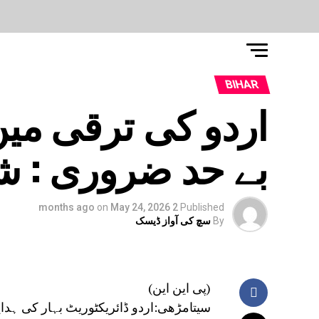
BIHAR
اردو کی ترقی می
بے حد ضروری : ش
on
May 24, 2026
2 months ago
Published
By
سچ کی آواز ڈیسک
(پی این این)
سیتامڑھی:اردو ڈائریکٹوریٹ بہار کی ہدای