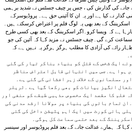
ے جانے کی گذارش کی ، جس پر چیف جسٹس نے شدید برہمی
ضی گذار نے کیا ہے اور یہ ان کا آئینی حق ہے۔ پروڈیوسرکے
ہ اسکریننگ کے بعد بھی یہ لوگ فلم پر اعتراض کرسکتے ہیں۔
رہا ہے کہ ویسا کرو۔اگر اسکریننگ کے بعد بھی کسی طرح
ر سماعت کرے گی۔چیف جسٹس نے مزید کہا کہ آئین کی جو
ظہار رائے کی آزادی کا مطلب ہرگز ہرگز یہ نہیں ہے کہ
۔
وئے ایک شخص کے قتل کو بنیاد بناکر تیار کی گئی
 جاری ہوا ہے۔جس میں انتہائی قابل اعتراض مناظر
ور مسلمانوں کے خلاف زہر افشانی کی گئی ہے۔
تعال انگیز بیانات کو بھی رکھا گیا ہے ۔ٹریلر
ہ فلم کا مقصد ایک مخصوص مذہبی طبقے کو منفی اور
ان تمام باتوں کی بنیاد پر مولانا ارشد مدنی کی
دہلی ہائی کورٹ میں ایک اہم پٹیشن داخل کی گئی
اسکریننگ کے بعد حتمی سماعت کل ہوگی۔
 کہا کہ ہمارے عدالت جانے کے بعد فلم پروڈیوسر اور سینسر