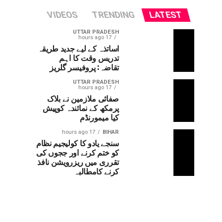
VIDEOS
TRENDING
LATEST
UTTAR PRADESH
17 hours ago
اساتذہ کے لیے جدید طریقہ
تدریس وقت کا اہم
تقاضہ: پروفیسر گلریز
UTTAR PRADESH
17 hours ago
صفائی ملازمین نے بلاک
پرمکھ کے نمائندہ کوپیش
کیا میمورنڈم
17 hours ago
BIHAR
سنجے یادو کا کولیجیم نظام
کو ختم کرنے اور ججوں کی
تقرری میں ریزرویشن نافذ
کرنے کامطالبہ