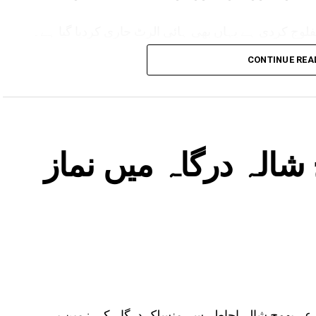
لوج کردی ہے یہاں بھی ہائی الرٹ جاری کردیا گیا ہے۔
مدھیہ پردیش میں بھی بارش کا الرٹ جاری کیا گیا ہے۔ وہاں کے 17 اضلع متاثر ہیں۔ یوپی ،
CONTINUE REA
لرٹ ہے۔
شالہ درگاہ میں نماز
زعہ بھوج شالہ احاطہ سے منسلک درگاہ کی زمین پر