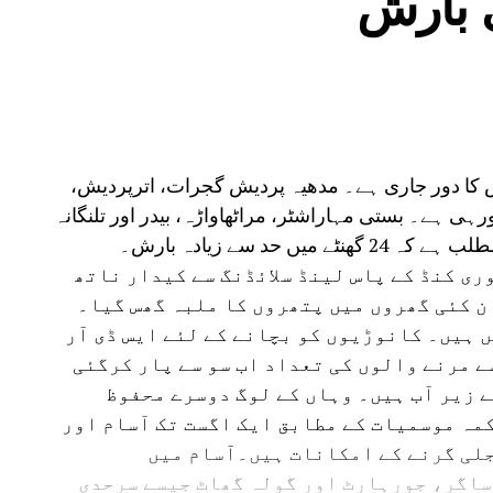
ش کا دور جاری ہے۔ مدھیہ پردیش گجرات، اترپردیش،
ارش ہورہی ہے۔ بستی مہاراشٹر، مراٹھاواڑہ، بیدر اور تلنگانہ
 حد سے زیادہ بارش۔
ی کنڈ کے پاس لینڈ سلائڈنگ سے کیدار ناتھ
ن کئی گھروں میں پتھروں کا ملبہ گھس گیا۔
 ہیں۔ کانوڑیوں کو بچانے کے لئے ایس ڈی آر
سے مرنے والوں کی تعداد اب سو سے پار کرگئی
ے زیر آب ہیں۔ وہاں کے لوگ دوسرے محفوظ
مہ موسمیات کے مطابق ایک اگست تک آسام اور
لی گرنے کے امکانات ہیں۔آسام میں
ساگر، جورہارٹ اور گولہ گھاٹ جیسے سرحدی