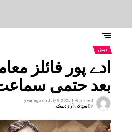
دیش
ادے پور فائلز معا
بعد حتمی سماعت
on
July 9, 2025
1 year ago
Published
By
سچ کی آواز ڈیسک