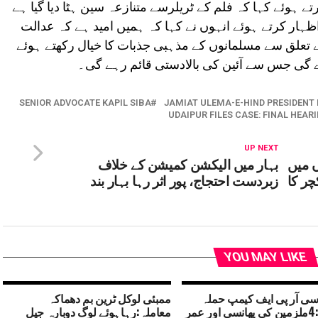
تے ہوئے کہا کہ فلم کے ٹریلرسے متنازعہ سین ہٹا دیا گیا ہے
ظہار کرتے ہوئے انہوں نے کہا کہ ہمیں امید ہے کہ عدالت
ے تعلق سے مسلمانوں کے مذہبی جذبات کا خیال رکھتے ہوئے
ے گی جس سے آئین کی بالادستی قائم رہے گی۔
SENIOR ADVOCATE KAPIL SIBA
JAMIAT ULEMA-E-HIND PRESIDEN
UDAIPUR FILES CASE: FINAL HEA
UP NEXT
ں میں
بہار میں الیکشن کمیشن کے خلاف
چر کا
زبردست احتجاج، پور اثر رہا بہار بند
YOU MAY LIKE
سی آر پی ایف کیمپ حملہ
ممبئی لوکل ٹرین بم دھماکہ
معاملہ:4ملزمین کی پھانسی اور عمر
معاملہ:رہاہوئے لوگ دوبارہ جیل