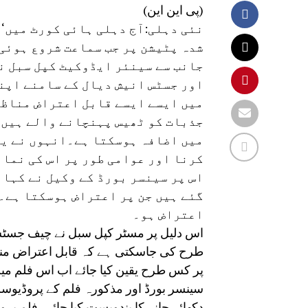
(پی این این)
نئی دہلی:آج دہلی ہائی کورٹ میں‘ا
شدہ پٹیشن پر جب سماعت شروع ہوئی 
جانب سے سینئر ایڈوکیٹ کپل سبل ن
اور جسٹس انیش دیال کے سامنے اپنا
میں ایسے ایسے قابل اعتراض مناظر
جذبات کو ٹھیس پہنچانے والے ہیں ا
میں اضافہ ہوسکتا ہے۔انہوں نے یہ
کرنا اور عوامی طور پر اس کی نمائ
اس پر سینسر بورڈ کے وکیل نے کہا 
گئے ہیں جن پر اعتراض ہوسکتا ہے۔ف
اعتراض ہو۔
اس دلیل پر مسٹر کپل سبل نے چیف جسٹ
طرح کی جاسکتی ہے کہ قابل اعتراض مناظ
پر کس طرح یقین کیا جائے اب اس فلم م
سینسر بورڈ اور مذکورہ فلم کے پروڈیوسر
دکھائے جانے کا بندوبست کیا جائے۔فلم پ