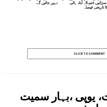
سزائیں ختم،الہ آباد ہائی
نہیں جائیں گے
 تاریخی فیصلہ
CLICK TO COMMENT
، یوپی ،بہار سمیت