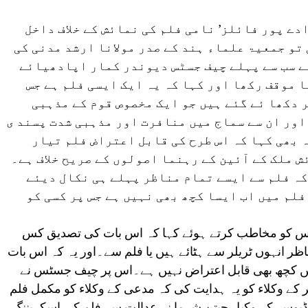
دے پور فائلز’ نامی فلم کی نمائش کے خلاف داخل
تو جمعیۃ علماء ہند کے صدر مولانا ارشد مدنی کی
ے سب سے پہلے چیف جسٹس دیوندر کمار اپادھیائے
 موقف رکھا اور کہا کہ یہ ایک ایسی فلم ہے جس
 دکھا ئے گئے ہیں جو ایک مخصوص قوم کے مذہبی
ور ان سے سماج میں منافرت اور مذہبی شدت پسند ی
 بھی کہا کہ اس طرح کی قابل اعتراض فلم تیار
ش ملک کے آئین کے رہنما اصولوں کے صریح خلاف ہے۔
کہ فلم سے ایسے تمام مناظر پہلے ہی نکال دیئے
لم میں اب ایسا کچھ بھی نہیں ہے جس پر کسی کو
س کو مخاطب کرتے ہوئے کہا کہ اس بات کی تصدیق کس
ر انہوں ٹریلر سے ہٹائے ہیں یا فلم سے۔اور یہ کہ اس بات
یں کچھ بھی قابل اعتراض نہیں ہے۔اس پر چیف جسٹس نے
 کے وکلاء کو یہ ہدایت کی کہ مدعی کے وکلاء کو مکمل فلم
روڈیوسر کے وکیل چیتن شرما نے عدالت سے فلم کی اسکریننگ