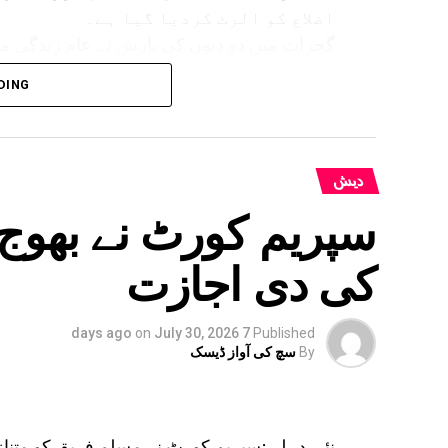
اضلاع کو الرٹ کردیا گیا ہے۔
گجرات میں دو دنوں کی بارش نے عام زندگی مف
DING
بہار کے کئی اضلاع میں بھی انتظامیہ ا
دیش
سپریم کورٹ نے بھوج 
کی دی اجازت
on
July 30, 2026
7 days ago
Published
By
سچ کی آواز ڈیسک
نئی دہلی:سپریم کورٹ نے مسلم فریق کو متنا