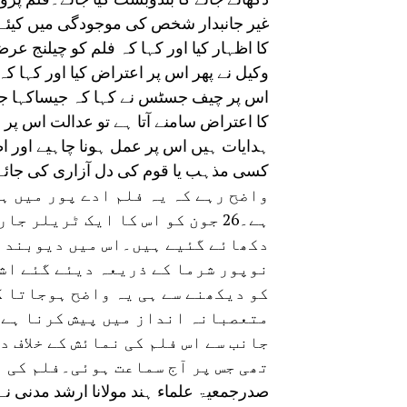
غیر جانبدار شخص کی موجودگی میں کیئ
کا اظہار کیا اور کہا کہ فلم کو چیلنج عر
وکیل نے پھر اس پر اعتراض کیا اور کہا ک
اس پر چیف جسٹس نے کہا کہ جیساکہا جا
کا اعتراض سامنے آتا ہے تو عدالت اس پ
ہدایات ہیں اس پر عمل ہونا چاہیے اور ا
کسی مذہب یا قوم کی دل آزاری کی جائے
واضح رہے کہ یہ فلم ادے پور میں ہ
ہے۔26 جون کو اس کا ایک ٹریلر
دکھائے گئیے ہیں۔اس میں دیوبند ا
نوپور شرما کے ذریعہ دیئے گئے اش
کو دیکھنے سے ہی یہ واضح ہوجاتا ک
متعصبانہ انداز میں پیش کرنا ہے۔
جانب سے اس فلم کی نمائش کے خلاف 
تھی جس پر آج سماعت ہوئی۔فلم کی 
صدرجمعیۃ علماء ہند مولانا ارشد مدنی نے