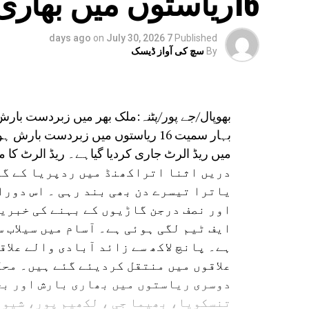
16ریاستوں میں بھاری بارش
on
July 30, 2026
7 days ago
Published
By
سچ کی آواز ڈیسک
بھوپال/جے پور/پٹنہ:ملک بھر میں زبردست بار
بہار سمیت 16 ریاستوں میں زبردست ب
میں ریڈ الرٹ جاری کردیا گیاہے۔ ریڈ الرٹ کا مطلب ہے کہ 24 گھنٹے میں
دریں اثنا اتراکھنڈ میں ردپریا کے گور
یاترا تیسرے دن بھی بند رہی ۔ اس دورا
اور نصف درجن گاڑیوں کے بہنے کی خبریں
ایف ٹیم لگی ہوئی ہے۔ آسام میں سیلاب 
ہے۔ پانچ لاکھ سے زائد آبادی والے علاق
علاقوں میں منتقل کردیئے گئے ہیں۔ محک
دوسری ریاستوں میں بھاری بارش اور بج
تنسکویا، بھیما جی ، لکھیم پور، شیو 