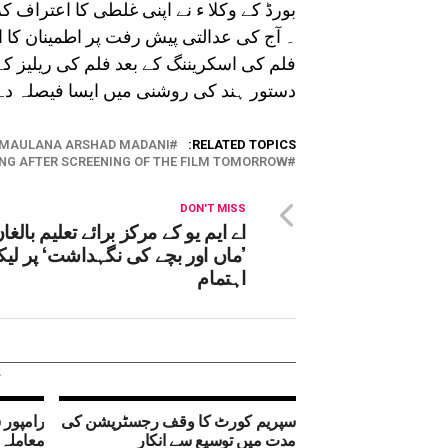
بورڈ کے وکلا ء نے اپنی غلطی کا اعتراف کر
۔ آج کی عدالتی پیش رفت پر اطمینان کا ا
فلم کی اسکریننگ کے بعد فلم کی ریلیز ک
دستور ہند کی روشنی میں ایسا فیصلہ د
T MAULANA ARSHAD MADANI
RELATED TOPICS:
RING AFTER SCREENING OF THE FILM TOMORROW
DON'T MISS
اے ایم یو کے مرکز برائے تعلیم بالغا
’ماں اور بچے کی نگہداشت‘ پر لیک
اہتمام
سپریم کورٹ کا وقف رجسٹریشن کی
رامپور 
مدت میں توسیع سے انکار