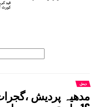
قید کی 
کورٹ کا
دیش
مدھیہ پردیش ،گجرات