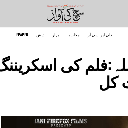
دلی این سی آر
محاسبہ
بہار
دیش
EPAPER
ملہ:فلم کی اسکریننگ
 کل