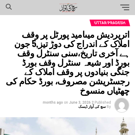
UTTAR PRADESH
اترپردیش میںامید پورٹل پر وقف
املاک کے اندراج کی دوڑ تیز,5 جون
ہے آخری تاریخ،سنی سنٹرل وقف
بورڈ اور شیعہ سنٹرل وقف بورڈ
جنگی بنیادوں پر وقف املاک کے
رجسٹریشن مصروف، بورڈ حکام کی
چھٹیاں منسوخ
on
June 3, 2026
2 months ago
Published
By
سچ کی آواز ڈیسک