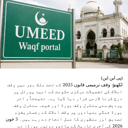
(پی این این)
لکھنؤ: وقف ترمیمی قانون 2025 کے تحت ملک بھر میں وقف
املاک کی تفصیلات مرکزی حکومت کے امید پورٹل پر
درج کرنا لازمی قرار دیا گیا ہے۔ نتیجتاً، اتر
پردیش سنی سنٹرل وقف بورڈ اور شیعہ سنٹرل وقف
بورڈ جنگی بنیادوں پر وقف املاک کے رجسٹریشن،
تصدیق اور منظوری کا عمل انجام دے رہے ہیں۔ 5 جون
2026 کی آخری تاریخ کے ساتھ، دونوں بورڈز نے