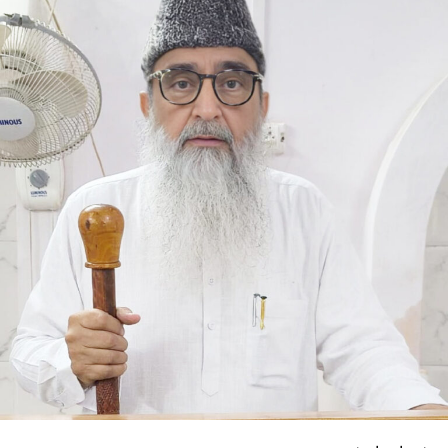
دینے کا رجحان جمہوریت، سماجی ہم آہنگی اور
قومی مفاد کے لیے خطرناک بنتا جا رہا ہے۔
مسٹر رائے نے کہا کہ آج سیاست میں نظریاتی
وابستگی کی جگہ معاشی طاقت اور خاندانی سیاست
کا اثر بڑھتا جا رہا ہے، جس سے جمہوری اقدار کو
مسلسل نقصان پہنچ رہا ہے۔ انہوں نے اپنے استعفے
میں کہا کہ آئین، جمہوریت اور آئینی اداروں پر
ہونے والے حملوں سے جمہوریت خطرے میں ہے۔ ’’فرد
سے بڑی پارٹی اور پارٹی سے بڑا ملک‘‘ کے جذبے کا
ذکر کرتے ہوئے انہوں نے کہا کہ انہی نظریاتی اور
اخلاقی وجوہات کی بنا پر وہ ریاستی صدر کے عہدے
اور پارٹی کی بنیادی رکنیت سے اپنا استعفیٰ دے
رہے ہیں۔