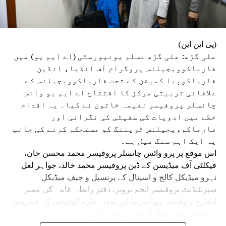
درآمد کرانے اور امتحانی نظام کو مزید شفاف بنانے کا مطالبہ
کیا۔آخر میں انہوں نے دعا کی کہ اللہ تعالیٰ حکمرانوں کو
صحیح فیصلے کرنے کی توفیق عطا فرمائے، ملک کے تعلیمی
(پی این این)
نظام کو بدعنوانی سے پاک کرے اور نوجوان نسل کو محنت،
علی گڑھ: علی گڑھ مسلم یونیورسٹی (اے ایم یو) میں
دیانت اور کردار کے راستے پر چلنے کی توفیق عطا فرمائے۔ آمین
فارماکوویجیلنس پروگرام آف انڈیا، انڈین
یا رب العالمین۔
فارماکوپیا کمیشن کے تحت فارماکوویجیلنس کے
علاقائی تربیتی مرکز کا افتتاح اے ایم یو وائس
چانسلر پروفیسر نعیمہ خاتون نے کیا۔ یہ اقدام
خطے میں ادویات کی سفیٹی کی نگرانی اور
فارماکوویجیلنس ٹریننگ کو مستحکم کرنے کی جانب
یہ ایک اہم سنگ میل ہے۔
اس موقع پر پرو وائس چانسلر پروفیسر محمد محسن خان،
فیکلٹی آف میڈیسن کے ڈین پروفیسر محمد خالد، جواہر لعل
نہرو میڈیکل کالج و اسپتال کے پرنسپل و چیف میڈیکل
سپرنٹنڈنٹ پروفیسر انجم پرویز، دفتر رابطہ عامہ کی ممبر
انچارج پروفیسر وبھا شرما اور شعبہ فارماکولوجی کے چیئرمین
پروفیسر سید ضیاء الرحمن موجود تھے۔
تقریب سے خطاب کرتے ہوئے وائس چانسلر پروفیسر نعیمہ