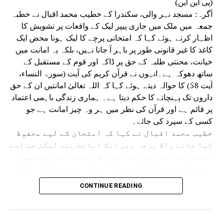
(پی این این)
آگرہ: مسجد نہر والی، سکندرا کے خطیب محمد اقبال نے خطبہ
جمعہ میں ملک میں جاری پیپر لیک کے واقعات پر تشویش کا
اظہار کرتے ہوئے کہا کہ امتحانی پرچے کا لیک ہونا محض ایک
کاغذ کا غیر قانونی طور پر باہر آ جانا نہیں، بلکہ یہ امانت میں
خیانت، محنتی طلبہ کے حق پر ڈاکہ اور قوم کے مستقبل کے
ساتھ دھوکہ ہے۔انہوں نے قرآن کریم کی آیت (سورۃ النساء،
آیت 58) کا حوالہ دیتے ہوئے کہا کہ اللہ تعالیٰ امانتیں ان کے حق
داروں تک پہنچانے کا حکم دیتا ہے۔ ہماری زندگی باہمی اعتماد
پر قائم ہے اور قرآن کی نظر میں ہر وہ چیز امانت ہے جو
کسی کے سپرد کی جائے۔
خطیب محمد اقبال نے کہا کہ امتحان کے لیے محفوظ
کیا جانے والا پرچہ بھی ایک امانت ہے، لیکن جب اسے
امتحان سے قبل غیر قانونی طریقے سے مارکیٹ میں
پہنچا دیا جاتا ہے تو صرف پرچہ ہی لیک نہیں ہوتا
بلکہ اعتماد اور امانت بھی لیک ہو جاتی ہے۔
CONTINUE READING
انہوں نے کہا کہ کوئی بھی امتحان صرف طلبہ کا
امتحان نہیں ہوتا بلکہ یہ پورے معاشرے، تعلیمی
نظام، اداروں اور حکومت کی ذمہ داری کا بھی