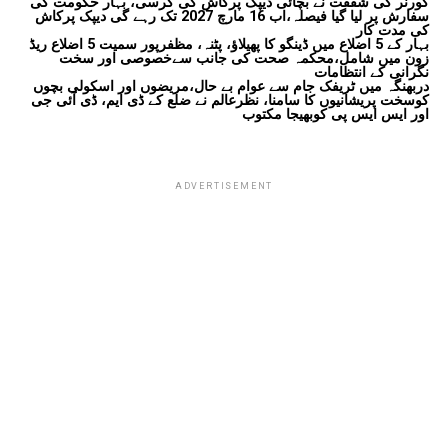
گورنر کی شفقت نے بچائی دیپک پرکاش کی کرسی، بہار حکومت کی
سفارش پر لیا گیا فیصلہ،اب 16 مارچ 2027 تک رہے گی دیپک پرکاش
کی مدت کار
بہار کے 5 اضلاع میں ڈینگو کا پھیلاؤ، پٹنہ، مظفرپور سمیت 5 اضلاع ریڈ
زون میں شامل،محکمہ صحت کی جانب سےخصوصی اور سخت
نگرانی کے انتظامات
دربھنگہ میں ٹریفک جام سے عوام بے حال،مریضوں اور اسکولی بچوں
کوسخت پریشانیوں کا سامنا، نظرعالم نے ضلع کے ڈی ایم، ڈی آئی جی
اور ایس ایس پی کوبھیجا مکتوب
ADVERTISEMENT