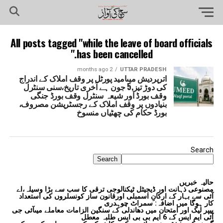
All posts tagged "while the leave of board officials
has been cancelled."
2 months ago
UTTAR PRADESH
اترپردیش میںامید پورٹل پر وقف املاک کے اندراج
کی دوڑ تیز,5 جون ہے آخری تاریخ،سنی سنٹرل
وقف بورڈ اور شیعہ سنٹرل وقف بورڈ جنگی
بنیادوں پر وقف املاک کے رجسٹریشن مصروف،
بورڈ حکام کی چھٹیاں منسوخ
Search
Search
حالیہ خبریں
مصنوعی ذہانت اور ڈیجیٹل ٹیکنالوجی ترقی کا سب سے بڑا وسیلہ،اے
آئی سے بہار کے ارکانِ اسمبلی اورقانون ساز کونسلروں کی استعداد
کار ہوگا میں اضافہ: سمراٹ چوہدری
پیپر لیک اور امتحان میں دھاندلی کے سنگین الزامات معاملے میںآئی جی
آئی ایم ایس کے 6 ایم بی بی ایس طلبہ معطل