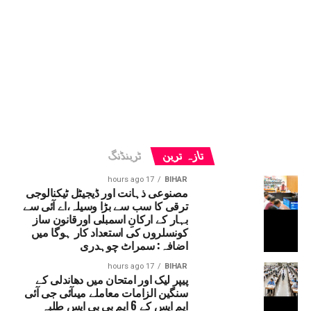
تازہ ترین
ٹرینڈنگ
17 hours ago
BIHAR
مصنوعی ذہانت اور ڈیجیٹل ٹیکنالوجی
ترقی کا سب سے بڑا وسیلہ،اے آئی سے
بہار کے ارکانِ اسمبلی اورقانون ساز
کونسلروں کی استعداد کار ہوگا میں
اضافہ: سمراٹ چوہدری
17 hours ago
BIHAR
پیپر لیک اور امتحان میں دھاندلی کے
سنگین الزامات معاملے میںآئی جی آئی
ایم ایس کے 6 ایم بی بی ایس طلبہ