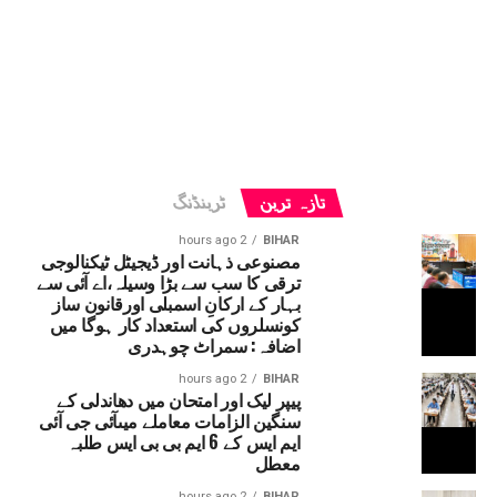
تازہ ترین
ٹرینڈنگ
2 hours ago
BIHAR
مصنوعی ذہانت اور ڈیجیٹل ٹیکنالوجی
ترقی کا سب سے بڑا وسیلہ،اے آئی سے
بہار کے ارکانِ اسمبلی اورقانون ساز
کونسلروں کی استعداد کار ہوگا میں
اضافہ: سمراٹ چوہدری
2 hours ago
BIHAR
پیپر لیک اور امتحان میں دھاندلی کے
سنگین الزامات معاملے میںآئی جی آئی
ایم ایس کے 6 ایم بی بی ایس طلبہ
معطل
2 hours ago
BIHAR