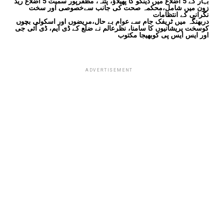
بہار کے 5 اضلاع میں ڈینگو کا پھیلاؤ، پٹنہ، مظفرپور سمیت 5 اضلاع ریڈ
زون میں شامل،محکمہ صحت کی جانب سےخصوصی اور سخت
نگرانی کے انتظامات
دربھنگہ میں ٹریفک جام سے عوام بے حال،مریضوں اور اسکولی بچوں
کوسخت پریشانیوں کا سامنا، نظرعالم نے ضلع کے ڈی ایم، ڈی آئی جی
اور ایس ایس پی کوبھیجا مکتوب
ADVERTISEMENT