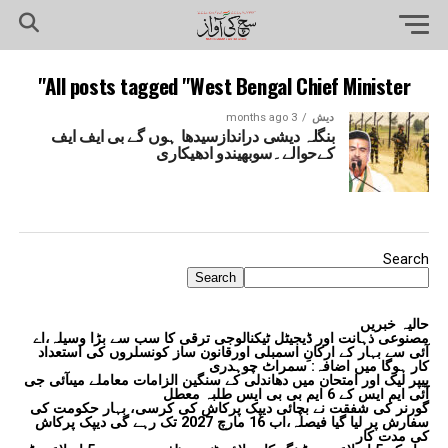
All posts tagged "West Bengal Chief Minister"
دیش
3 months ago
بنگلہ دیشی دراندازسیدھا ہوں گے بی ایف ایف
کےحوالے۔سوبھیندو ادھیکاری
Search
Search
حالیہ خبریں
مصنوعی ذہانت اور ڈیجیٹل ٹیکنالوجی ترقی کا سب سے بڑا وسیلہ،اے
آئی سے بہار کے ارکانِ اسمبلی اورقانون ساز کونسلروں کی استعداد
کار ہوگا میں اضافہ: سمراٹ چوہدری
پیپر لیک اور امتحان میں دھاندلی کے سنگین الزامات معاملے میںآئی جی
آئی ایم ایس کے 6 ایم بی بی ایس طلبہ معطل
گورنر کی شفقت نے بچائی دیپک پرکاش کی کرسی، بہار حکومت کی
سفارش پر لیا گیا فیصلہ،اب 16 مارچ 2027 تک رہے گی دیپک پرکاش
کی مدت کار