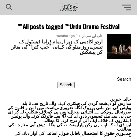
All posts tagged "“Urdu Drama Festival”"
دلی این سی آر
9 months ago
اردو اکادمی کے زیر اہتمام ڈراما فیسٹول کے
تیسرے روز منٹو کی کہانی ’’جیب کترا‘‘ کی متاثر
کن پیشکش
Search
Search
حالیہ خبریں
مدارس کو دہشت گردی کی فیکٹری کہنے والے تاریخ سے نا بلد
پولیس کی من مانی پرروک لگانا ضروری،ریاست میں امن و قانون کی
صورتحال ہوچکی ہے انتہائی بدحال،ایس پی کیخلاف شکایت لے کر ڈی
جی پی سے ملے تیجسوی یادو، اے کے-47 سے فائرنگ کرنے والے پولیس
اہلکاروں کے خلاف ایف آئی آر درج کرنے کا مطالبہ
این ڈی اے کے اپنے ہی رکن پارلیمنٹ نے کی بنگلہ دیش آبی معاہدے کی
مخالفت
جمہوری حقوق کا استحصال ناقابل قبول، اساتذہ کی آواز دبانے کی