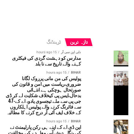
تازہ ترین
ٹرینڈنگ
دلی این سی آر
15 hours ago
مدارس کو دہشت گردی کی فیکٹری
کہنے والے تاریخ سے نا بلد
15 hours ago
BIHAR
پولیس کی من مانی پرروک لگانا
ضروری،ریاست میں امن و قانون کی
صورتحال ہوچکی ہے انتہائی
بدحال،ایس پی کیخلاف شکایت لے کر ڈی
جی پی سے ملے تیجسوی یادو، اے کے-47
سے فائرنگ کرنے والے پولیس اہلکاروں
کے خلاف ایف آئی آر درج کرنے کا مطالبہ
15 hours ago
BIHAR
این ڈی اے کے اپنے ہی رکن پارلیمنٹ نے
کی بنگلہ دیش آبی معاہدے کی مخالفت