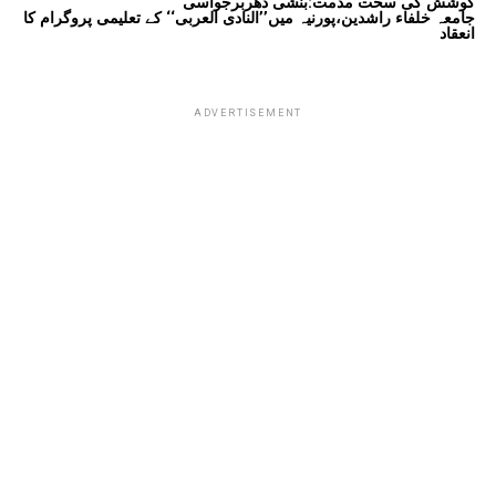
کوشش کی سخت مذمت:بنشی دھربرجواسی
جامعہ خلفاء راشدین،پورنیہ میں’’النادی العربی‘‘ کے تعلیمی پروگرام کا
انعقاد
ADVERTISEMENT