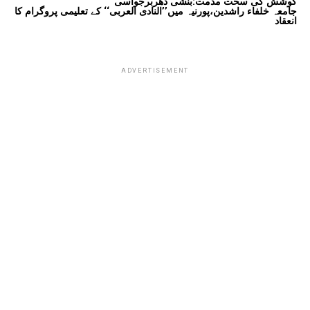
کوشش کی سخت مذمت:بنشی دھربرجواسی
جامعہ خلفاء راشدین،پورنیہ میں’’النادی العربی‘‘ کے تعلیمی پروگرام کا
انعقاد
ADVERTISEMENT