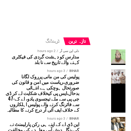
تازہ ترین
ٹرینڈنگ
دلی این سی آر
2 hours ago
مدارس کو دہشت گردی کی فیکٹری
کہنے والے تاریخ سے نا بلد
3 hours ago
BIHAR
پولیس کی من مانی پرروک لگانا
ضروری،ریاست میں امن و قانون کی
صورتحال ہوچکی ہے انتہائی
بدحال،ایس پی کیخلاف شکایت لے کر ڈی
جی پی سے ملے تیجسوی یادو، اے کے-47
سے فائرنگ کرنے والے پولیس اہلکاروں
کے خلاف ایف آئی آر درج کرنے کا مطالبہ
3 hours ago
BIHAR
این ڈی اے کے اپنے ہی رکن پارلیمنٹ نے
کی بنگلہ دیش آبی معاہدے کی مخالفت