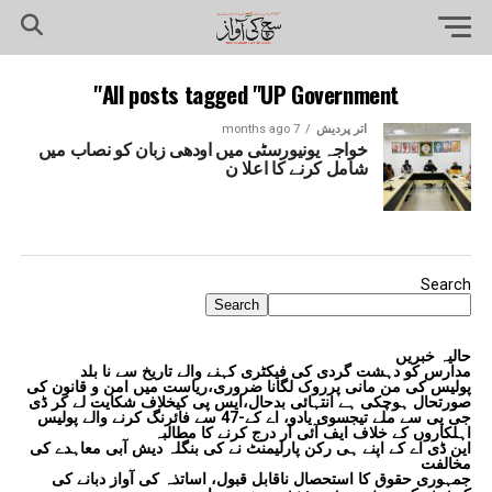
All posts tagged "UP Government"
اتر پردیش
7 months ago
خواجہ یونیورسٹی میں اودھی زبان کو نصاب میں
شامل کرنے کا اعلا ن
Search
Search
حالیہ خبریں
مدارس کو دہشت گردی کی فیکٹری کہنے والے تاریخ سے نا بلد
پولیس کی من مانی پرروک لگانا ضروری،ریاست میں امن و قانون کی
صورتحال ہوچکی ہے انتہائی بدحال،ایس پی کیخلاف شکایت لے کر ڈی
جی پی سے ملے تیجسوی یادو، اے کے-47 سے فائرنگ کرنے والے پولیس
اہلکاروں کے خلاف ایف آئی آر درج کرنے کا مطالبہ
این ڈی اے کے اپنے ہی رکن پارلیمنٹ نے کی بنگلہ دیش آبی معاہدے کی
مخالفت
جمہوری حقوق کا استحصال ناقابل قبول، اساتذہ کی آواز دبانے کی