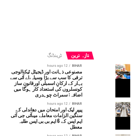
تازہ ترین
ٹرینڈنگ
12 hours ago
BIHAR
مصنوعی ذہانت اور ڈیجیٹل ٹیکنالوجی
ترقی کا سب سے بڑا وسیلہ،اے آئی سے
بہار کے ارکانِ اسمبلی اورقانون ساز
کونسلروں کی استعداد کار ہوگا میں
اضافہ: سمراٹ چوہدری
12 hours ago
BIHAR
پیپر لیک اور امتحان میں دھاندلی کے
سنگین الزامات معاملے میںآئی جی آئی
ایم ایس کے 6 ایم بی بی ایس طلبہ
معطل
12 hours ago
BIHAR