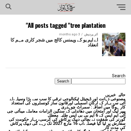
All posts tagged "tree plantation"
اتر پردیش
3 months ago
اے ایم یو کے ویمنس کالج میں شجر کاری مہم کا
انعقاد
Search
Search
حالیہ خبریں
مصنوعی ذہانت اور ڈیجیٹل ٹیکنالوجی ترقی کا سب سے بڑا وسیلہ،اے
آئی سے بہار کے ارکانِ اسمبلی اورقانون ساز کونسلروں کی استعداد
کار ہوگا میں اضافہ: سمراٹ چوہدری
پیپر لیک اور امتحان میں دھاندلی کے سنگین الزامات معاملے میںآئی جی
آئی ایم ایس کے 6 ایم بی بی ایس طلبہ معطل
گورنر کی شفقت نے بچائی دیپک پرکاش کی کرسی، بہار حکومت کی
سفارش پر لیا گیا فیصلہ،اب 16 مارچ 2027 تک رہے گی دیپک پرکاش
کی مدت کار