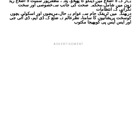
بہار کے 5 اضلاع میں ڈینگو کا پھیلاؤ، پٹنہ، مظفرپور سمیت 5 اضلاع ریڈ
زون میں شامل،محکمہ صحت کی جانب سےخصوصی اور سخت
نگرانی کے انتظامات
دربھنگہ میں ٹریفک جام سے عوام بے حال،مریضوں اور اسکولی بچوں
کوسخت پریشانیوں کا سامنا، نظرعالم نے ضلع کے ڈی ایم، ڈی آئی جی
اور ایس ایس پی کوبھیجا مکتوب
ADVERTISEMENT