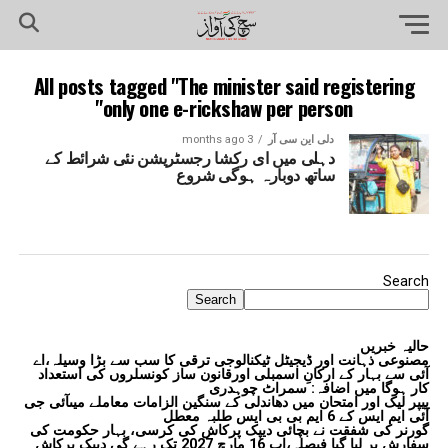
All posts tagged "The minister said registering
only one e-rickshaw per person"
دلی این سی آر
3 months ago
دہلی میں ای رکشا رجسٹریشن نئی شرائط کے
ساتھ دوبارہ ہوگی شروع
Search
Search
حالیہ خبریں
مصنوعی ذہانت اور ڈیجیٹل ٹیکنالوجی ترقی کا سب سے بڑا وسیلہ،اے
آئی سے بہار کے ارکانِ اسمبلی اورقانون ساز کونسلروں کی استعداد
کار ہوگا میں اضافہ: سمراٹ چوہدری
پیپر لیک اور امتحان میں دھاندلی کے سنگین الزامات معاملے میںآئی جی
آئی ایم ایس کے 6 ایم بی بی ایس طلبہ معطل
گورنر کی شفقت نے بچائی دیپک پرکاش کی کرسی، بہار حکومت کی
سفارش پر لیا گیا فیصلہ،اب 16 مارچ 2027 تک رہے گی دیپک پرکاش