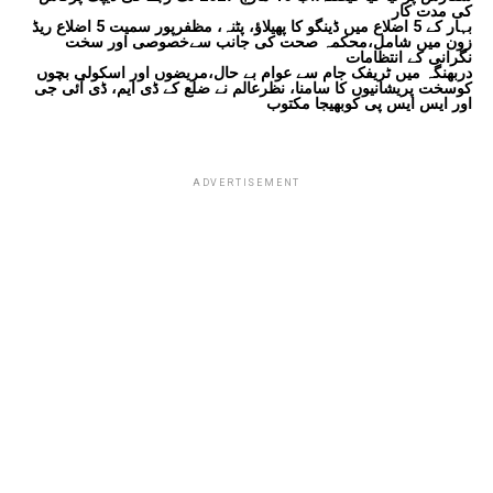
کی مدت کار
بہار کے 5 اضلاع میں ڈینگو کا پھیلاؤ، پٹنہ، مظفرپور سمیت 5 اضلاع ریڈ
زون میں شامل،محکمہ صحت کی جانب سےخصوصی اور سخت
نگرانی کے انتظامات
دربھنگہ میں ٹریفک جام سے عوام بے حال،مریضوں اور اسکولی بچوں
کوسخت پریشانیوں کا سامنا، نظرعالم نے ضلع کے ڈی ایم، ڈی آئی جی
اور ایس ایس پی کوبھیجا مکتوب
ADVERTISEMENT