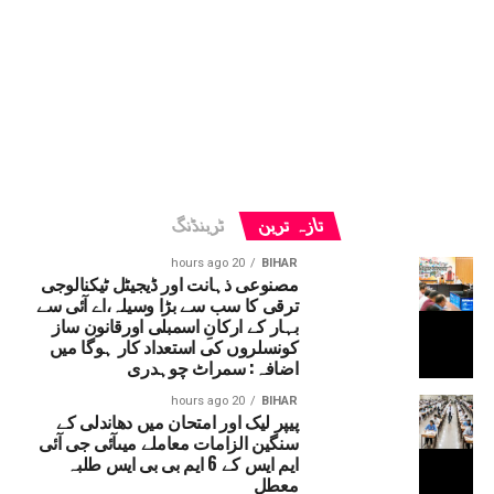
تازہ ترین
ٹرینڈنگ
20 hours ago
BIHAR
مصنوعی ذہانت اور ڈیجیٹل ٹیکنالوجی
ترقی کا سب سے بڑا وسیلہ،اے آئی سے
بہار کے ارکانِ اسمبلی اورقانون ساز
کونسلروں کی استعداد کار ہوگا میں
اضافہ: سمراٹ چوہدری
20 hours ago
BIHAR
پیپر لیک اور امتحان میں دھاندلی کے
سنگین الزامات معاملے میںآئی جی آئی
ایم ایس کے 6 ایم بی بی ایس طلبہ
معطل