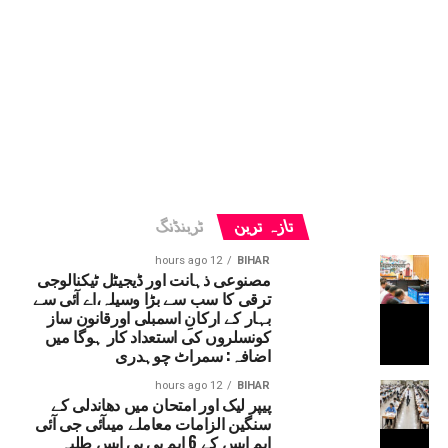
تازہ ترین
ٹرینڈنگ
12 hours ago
BIHAR
مصنوعی ذہانت اور ڈیجیٹل ٹیکنالوجی
ترقی کا سب سے بڑا وسیلہ،اے آئی سے
بہار کے ارکانِ اسمبلی اورقانون ساز
کونسلروں کی استعداد کار ہوگا میں
اضافہ: سمراٹ چوہدری
12 hours ago
BIHAR
پیپر لیک اور امتحان میں دھاندلی کے
سنگین الزامات معاملے میںآئی جی آئی
ایم ایس کے 6 ایم بی بی ایس طلبہ