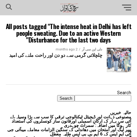
All posts tagged "The intense heat in Delhi has left
people sweating. Due to an active Western
Disturbance for the last two days"
دلی این سی آر
2 months ago
چلچلاتی گرمی سے دو دن اور راحت ملنے کی امید
Search
Search
حالیہ خبریں
مصنوعی ذہانت اور ڈیجیٹل ٹیکنالوجی ترقی کا سب سے بڑا وسیلہ،اے
آئی سے بہار کے ارکانِ اسمبلی اورقانون ساز کونسلروں کی استعداد
کار ہوگا میں اضافہ: سمراٹ چوہدری
پیپر لیک اور امتحان میں دھاندلی کے سنگین الزامات معاملے میںآئی جی
آئی ایم ایس کے 6 ایم بی بی ایس طلبہ معطل