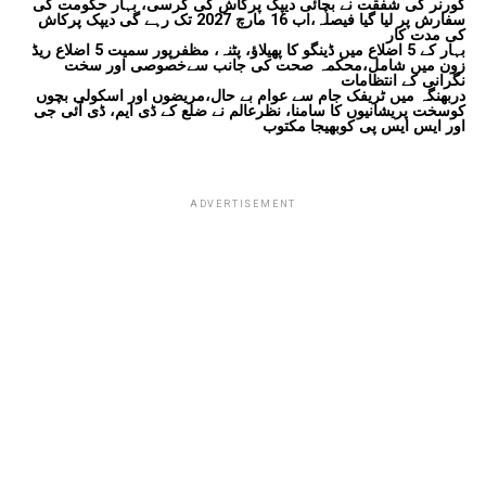
گورنر کی شفقت نے بچائی دیپک پرکاش کی کرسی، بہار حکومت کی
سفارش پر لیا گیا فیصلہ،اب 16 مارچ 2027 تک رہے گی دیپک پرکاش
کی مدت کار
بہار کے 5 اضلاع میں ڈینگو کا پھیلاؤ، پٹنہ، مظفرپور سمیت 5 اضلاع ریڈ
زون میں شامل،محکمہ صحت کی جانب سےخصوصی اور سخت
نگرانی کے انتظامات
دربھنگہ میں ٹریفک جام سے عوام بے حال،مریضوں اور اسکولی بچوں
کوسخت پریشانیوں کا سامنا، نظرعالم نے ضلع کے ڈی ایم، ڈی آئی جی
اور ایس ایس پی کوبھیجا مکتوب
ADVERTISEMENT