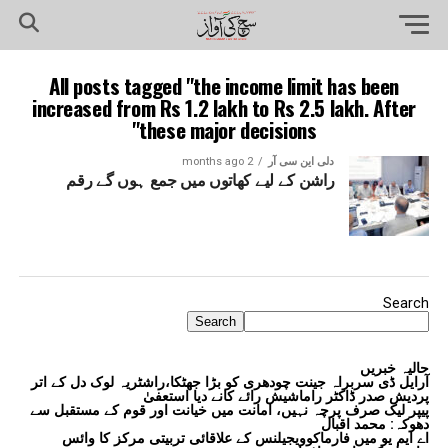
All posts tagged "the income limit has been
increased from Rs 1.2 lakh to Rs 2.5 lakh. After
these major decisions"
دلی این سی آر
2 months ago
راشن کے لیے کھاتوں میں جمع ہوں گے رقم
Search
Search
حالیہ خبریں
آرایل ڈی سربراہ جینت چودھری کو بڑا جھٹکا،راشٹریہ لوک دل کے اتر
پردیش صدر ڈاکٹر راماشیش رائے کانے دیا استعفیٰ
پیپر لیک صرف پرچہ نہیں، امانت میں خیانت اور قوم کے مستقبل سے
دھوکہ: محمد اقبال
اے ایم یو میں فارماکوویجیلنس کے علاقائی تربیتی مرکز کا وائس