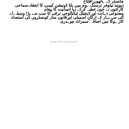
چانسلر کے ہاتھوں افتتاح
دیوبند:نیلوفر نرسنگ ہوم میں بلڈ ڈونیشن کیمپ کا انعقاد،سماجی
کارکنوں نے خون عطیہ کرکے دیا انسانیت کا پیغام
مصنوعی ذہانت اور ڈیجیٹل ٹیکنالوجی ترقی کا سب سے بڑا وسیلہ،اے
آئی سے بہار کے ارکانِ اسمبلی اورقانون ساز کونسلروں کی استعداد
کار ہوگا میں اضافہ: سمراٹ چوہدری
ADVERTISEMENT