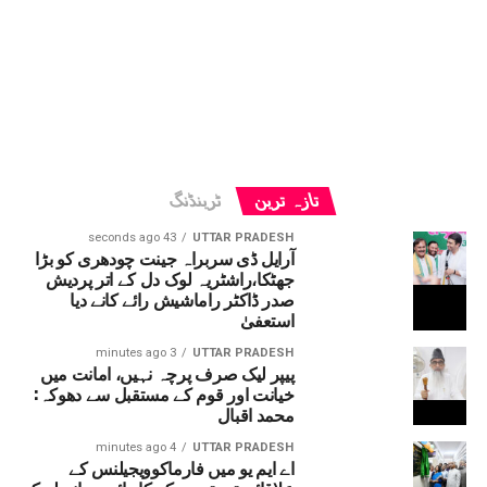
تازہ ترین
ٹرینڈنگ
43 seconds ago
UTTAR PRADESH
آرایل ڈی سربراہ جینت چودھری کو بڑا
جھٹکا،راشٹریہ لوک دل کے اتر پردیش
صدر ڈاکٹر راماشیش رائے کانے دیا
استعفیٰ
3 minutes ago
UTTAR PRADESH
پیپر لیک صرف پرچہ نہیں، امانت میں
خیانت اور قوم کے مستقبل سے دھوکہ:
محمد اقبال
4 minutes ago
UTTAR PRADESH
اے ایم یو میں فارماکوویجیلنس کے