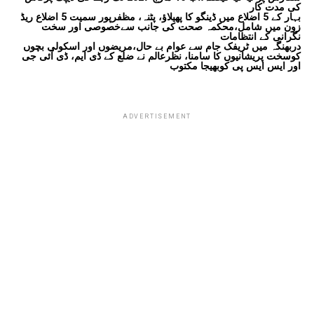
کی مدت کار
بہار کے 5 اضلاع میں ڈینگو کا پھیلاؤ، پٹنہ، مظفرپور سمیت 5 اضلاع ریڈ
زون میں شامل،محکمہ صحت کی جانب سےخصوصی اور سخت
نگرانی کے انتظامات
دربھنگہ میں ٹریفک جام سے عوام بے حال،مریضوں اور اسکولی بچوں
کوسخت پریشانیوں کا سامنا، نظرعالم نے ضلع کے ڈی ایم، ڈی آئی جی
اور ایس ایس پی کوبھیجا مکتوب
ADVERTISEMENT