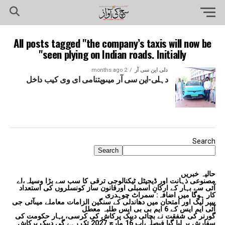
All posts tagged "the company’s taxis will now be
seen plying on Indian roads. Initially"
دلی این سی آر
2 months ago
دہلی-این سی آر میںویتنامی ای وی کیب داخل
Search
Search
حالیہ خبریں
مصنوعی ذہانت اور ڈیجیٹل ٹیکنالوجی ترقی کا سب سے بڑا وسیلہ،اے
آئی سے بہار کے ارکانِ اسمبلی اورقانون ساز کونسلروں کی استعداد
کار ہوگا میں اضافہ: سمراٹ چوہدری
پیپر لیک اور امتحان میں دھاندلی کے سنگین الزامات معاملے میںآئی جی
آئی ایم ایس کے 6 ایم بی بی ایس طلبہ معطل
گورنر کی شفقت نے بچائی دیپک پرکاش کی کرسی، بہار حکومت کی
سفارش پر لیا گیا فیصلہ،اب 16 مارچ 2027 تک رہے گی دیپک پرکاش