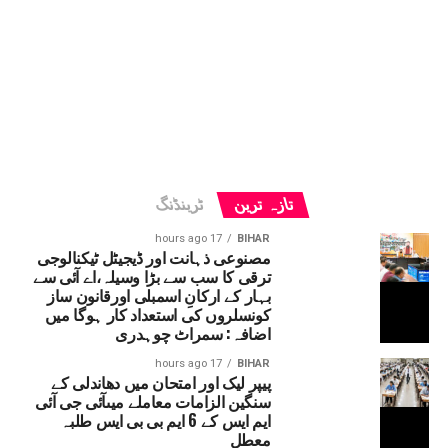
تازہ ترین
ٹرینڈنگ
17 hours ago
BIHAR
مصنوعی ذہانت اور ڈیجیٹل ٹیکنالوجی
ترقی کا سب سے بڑا وسیلہ،اے آئی سے
بہار کے ارکانِ اسمبلی اورقانون ساز
کونسلروں کی استعداد کار ہوگا میں
اضافہ: سمراٹ چوہدری
17 hours ago
BIHAR
پیپر لیک اور امتحان میں دھاندلی کے
سنگین الزامات معاملے میںآئی جی آئی
ایم ایس کے 6 ایم بی بی ایس طلبہ
معطل