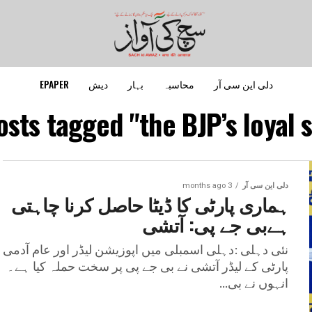
دلی این سی آر
محاسبہ
بہار
دیش
EPAPER
osts tagged "the BJP’s loyal s
دلی این سی آر
3 months ago
ہماری پارٹی کا ڈیٹا حاصل کرنا چاہتی
ہےبی جے پی: آتشی
نئی دہلی :دہلی اسمبلی میں اپوزیشن لیڈر اور عام آدمی
پارٹی کے لیڈر آتشی نے بی جے پی پر سخت حملہ کیا ہے۔
انہوں نے بی...