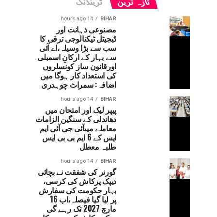
تازہ ترین
ٹرینڈنگ
14 hours ago
BIHAR
مصنوعی ذہانت اور
ڈیجیٹل ٹیکنالوجی ترقی کا
سب سے بڑا وسیلہ،اے آئی
سے بہار کے ارکانِ اسمبلی
اورقانون ساز کونسلروں
کی استعداد کار ہوگا میں
اضافہ: سمراٹ چوہدری
14 hours ago
BIHAR
پیپر لیک اور امتحان میں
دھاندلی کے سنگین الزامات
معاملے میںآئی جی آئی ایم
ایس کے 6 ایم بی بی ایس
طلبہ معطل
14 hours ago
BIHAR
گورنر کی شفقت نے بچائی
دیپک پرکاش کی کرسی،
بہار حکومت کی سفارش
پر لیا گیا فیصلہ،اب 16
مارچ 2027 تک رہے گی