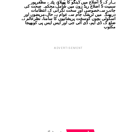
بہار کے 5 اضلاع میں ڈینگو کا پھیلاؤ، پٹنہ، مظفرپور
سمیت 5 اضلاع ریڈ زون میں شامل،محکمہ صحت کی
جانب سےخصوصی اور سخت نگرانی کے انتظامات
دربھنگہ میں ٹریفک جام سے عوام بے حال،مریضوں اور
اسکولی بچوں کوسخت پریشانیوں کا سامنا، نظرعالم نے
ضلع کے ڈی ایم، ڈی آئی جی اور ایس ایس پی کوبھیجا
مکتوب
ADVERTISEMENT