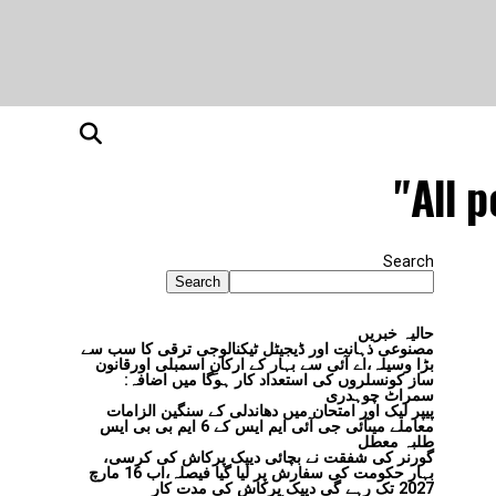
All p
Search
Search
حالیہ خبریں
مصنوعی ذہانت اور ڈیجیٹل ٹیکنالوجی ترقی کا سب سے
بڑا وسیلہ،اے آئی سے بہار کے ارکانِ اسمبلی اورقانون
ساز کونسلروں کی استعداد کار ہوگا میں اضافہ:
سمراٹ چوہدری
پیپر لیک اور امتحان میں دھاندلی کے سنگین الزامات
معاملے میںآئی جی آئی ایم ایس کے 6 ایم بی بی ایس
طلبہ معطل
گورنر کی شفقت نے بچائی دیپک پرکاش کی کرسی،
بہار حکومت کی سفارش پر لیا گیا فیصلہ،اب 16 مارچ
2027 تک رہے گی دیپک پرکاش کی مدت کار