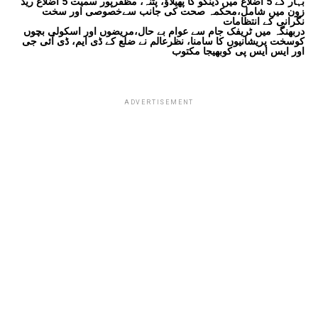
بہار کے 5 اضلاع میں ڈینگو کا پھیلاؤ، پٹنہ، مظفرپور سمیت 5 اضلاع ریڈ
زون میں شامل،محکمہ صحت کی جانب سےخصوصی اور سخت
نگرانی کے انتظامات
دربھنگہ میں ٹریفک جام سے عوام بے حال،مریضوں اور اسکولی بچوں
کوسخت پریشانیوں کا سامنا، نظرعالم نے ضلع کے ڈی ایم، ڈی آئی جی
اور ایس ایس پی کوبھیجا مکتوب
ADVERTISEMENT