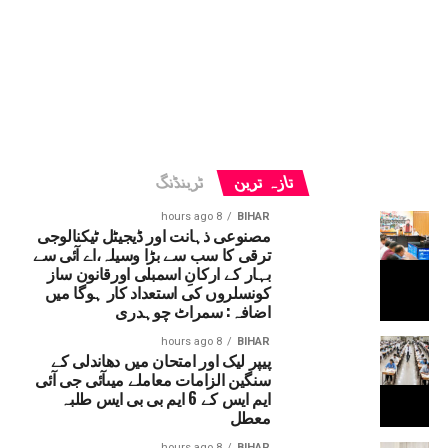
تازہ ترین
ٹرینڈنگ
8 hours ago
BIHAR
مصنوعی ذہانت اور ڈیجیٹل ٹیکنالوجی
ترقی کا سب سے بڑا وسیلہ،اے آئی سے
بہار کے ارکانِ اسمبلی اورقانون ساز
کونسلروں کی استعداد کار ہوگا میں
اضافہ: سمراٹ چوہدری
8 hours ago
BIHAR
پیپر لیک اور امتحان میں دھاندلی کے
سنگین الزامات معاملے میںآئی جی آئی
ایم ایس کے 6 ایم بی بی ایس طلبہ
معطل
8 hours ago
BIHAR