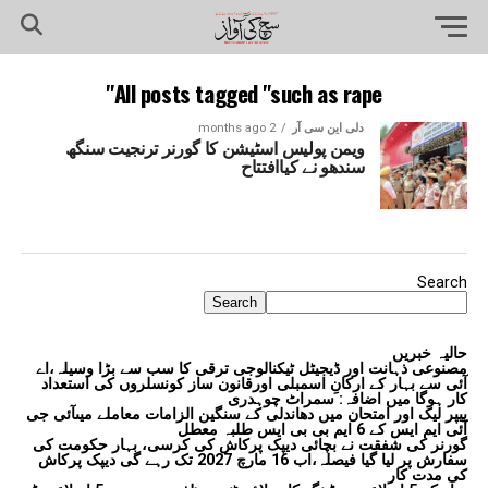
All posts tagged "such as rape"
دلی این سی آر
2 months ago
ویمن پولیس اسٹیشن کا گورنر ترنجیت سنگھ
سندھو نے کیاافتتاح
Search
Search
حالیہ خبریں
مصنوعی ذہانت اور ڈیجیٹل ٹیکنالوجی ترقی کا سب سے بڑا وسیلہ،اے
آئی سے بہار کے ارکانِ اسمبلی اورقانون ساز کونسلروں کی استعداد
کار ہوگا میں اضافہ: سمراٹ چوہدری
پیپر لیک اور امتحان میں دھاندلی کے سنگین الزامات معاملے میںآئی جی
آئی ایم ایس کے 6 ایم بی بی ایس طلبہ معطل
گورنر کی شفقت نے بچائی دیپک پرکاش کی کرسی، بہار حکومت کی
سفارش پر لیا گیا فیصلہ،اب 16 مارچ 2027 تک رہے گی دیپک پرکاش
کی مدت کار