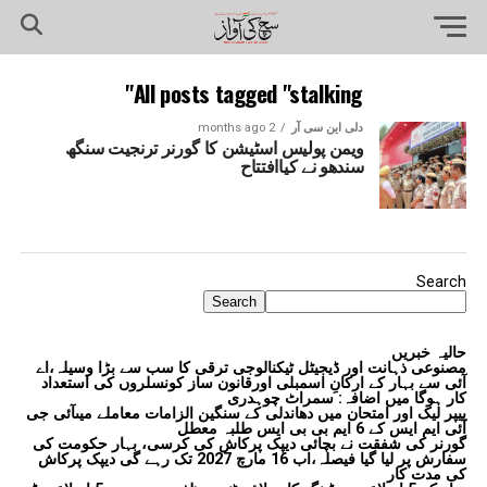
All posts tagged "stalking"
دلی این سی آر
2 months ago
ویمن پولیس اسٹیشن کا گورنر ترنجیت سنگھ
سندھو نے کیاافتتاح
Search
Search
حالیہ خبریں
مصنوعی ذہانت اور ڈیجیٹل ٹیکنالوجی ترقی کا سب سے بڑا وسیلہ،اے
آئی سے بہار کے ارکانِ اسمبلی اورقانون ساز کونسلروں کی استعداد
کار ہوگا میں اضافہ: سمراٹ چوہدری
پیپر لیک اور امتحان میں دھاندلی کے سنگین الزامات معاملے میںآئی جی
آئی ایم ایس کے 6 ایم بی بی ایس طلبہ معطل
گورنر کی شفقت نے بچائی دیپک پرکاش کی کرسی، بہار حکومت کی
سفارش پر لیا گیا فیصلہ،اب 16 مارچ 2027 تک رہے گی دیپک پرکاش
کی مدت کار