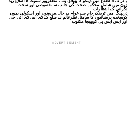
بہار کے 5 اضلاع میں ڈینگو کا پھیلاؤ، پٹنہ، مظفرپور سمیت 5 اضلاع ریڈ
زون میں شامل،محکمہ صحت کی جانب سےخصوصی اور سخت
نگرانی کے انتظامات
دربھنگہ میں ٹریفک جام سے عوام بے حال،مریضوں اور اسکولی بچوں
کوسخت پریشانیوں کا سامنا، نظرعالم نے ضلع کے ڈی ایم، ڈی آئی جی
اور ایس ایس پی کوبھیجا مکتوب
ADVERTISEMENT