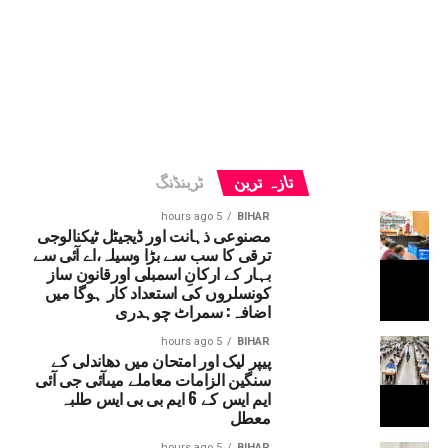
تازہ ترین
ٹرینڈنگ
5 hours ago
BIHAR
مصنوعی ذہانت اور ڈیجیٹل ٹیکنالوجی
ترقی کا سب سے بڑا وسیلہ،اے آئی سے
بہار کے ارکانِ اسمبلی اورقانون ساز
کونسلروں کی استعداد کار ہوگا میں
اضافہ: سمراٹ چوہدری
5 hours ago
BIHAR
پیپر لیک اور امتحان میں دھاندلی کے
سنگین الزامات معاملے میںآئی جی آئی
ایم ایس کے 6 ایم بی بی ایس طلبہ
معطل
5 hours ago
BIHAR