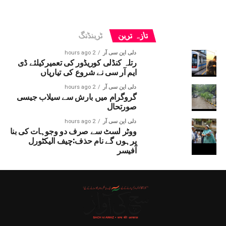
تازہ ترین
ٹرینڈنگ
دلی این سی آر
2 hours ago
رتلہ کنڈلی کوریڈور کی تعمیرکیلئے ڈی
ایم آر سی نے شروع کی تیاریاں
دلی این سی آر
2 hours ago
گروگرام میں بارش سے سیلاب جیسی
صورتحال
دلی این سی آر
2 hours ago
ووٹر لسٹ سے صرف دو وجوہات کی بنا
پرہوں گے نام حذف:چیف الیکٹورل
آفیسر