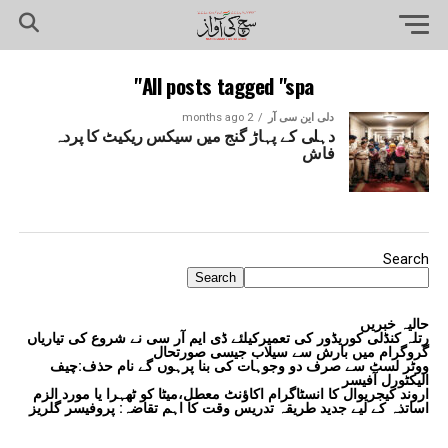
All posts tagged "spa"
دلی این سی آر
2 months ago
دہلی کے پہاڑ گنج میں سیکس ریکیٹ کا پردہ
فاش
Search
Search
حالیہ خبریں
رتلہ کنڈلی کوریڈور کی تعمیرکیلئے ڈی ایم آر سی نے شروع کی تیاریاں
گروگرام میں بارش سے سیلاب جیسی صورتحال
ووٹر لسٹ سے صرف دو وجوہات کی بنا پرہوں گے نام حذف:چیف
الیکٹورل آفیسر
اروند کیجریوال کا انسٹاگرام اکاؤنٹ معطل،میٹا کو ٹھہرا یا مورد الزم
اساتذہ کے لیے جدید طریقہ تدریس وقت کا اہم تقاضہ: پروفیسر گلریز