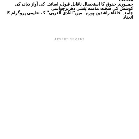
جمہوری حقوق کا استحصال ناقابل قبول، اساتذہ کی آواز دبانے کی
کوشش کی سخت مذمت:بنشی دھربرجواسی
جامعہ خلفاء راشدین،پورنیہ میں’’النادی العربی‘‘ کے تعلیمی پروگرام کا
انعقاد
ADVERTISEMENT