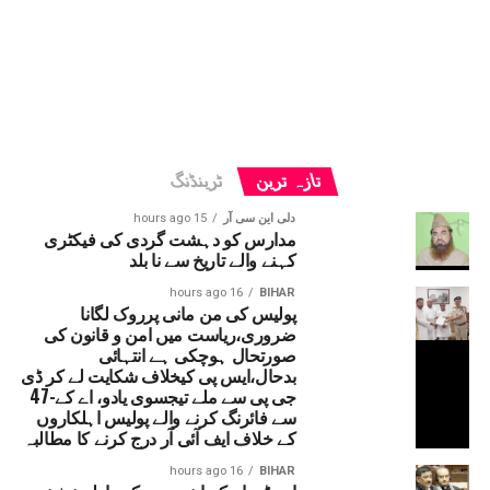
تازہ ترین
ٹرینڈنگ
دلی این سی آر
15 hours ago
مدارس کو دہشت گردی کی فیکٹری
کہنے والے تاریخ سے نا بلد
16 hours ago
BIHAR
پولیس کی من مانی پرروک لگانا
ضروری،ریاست میں امن و قانون کی
صورتحال ہوچکی ہے انتہائی
بدحال،ایس پی کیخلاف شکایت لے کر ڈی
جی پی سے ملے تیجسوی یادو، اے کے-47
سے فائرنگ کرنے والے پولیس اہلکاروں
کے خلاف ایف آئی آر درج کرنے کا مطالبہ
16 hours ago
BIHAR