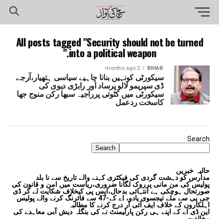
All posts tagged "Security should not be turned
into a political weapon."
2 months ago
BIHAR
سیکورٹی کونہیں بنانا چاہیے سیاسی ہتھیار،آرجے
ڈی سپریمو لالو پرساد اور رابڑی دیوی کی
سیکورٹی میں کٹوتی پرراجیہ سبھا رکن منوج جھا
کاسخت ردعمل
Search
Search
حالیہ خبریں
مدارس کو دہشت گردی کی فیکٹری کہنے والے تاریخ سے نا بلد
پولیس کی من مانی پرروک لگانا ضروری،ریاست میں امن و قانون کی
صورتحال ہوچکی ہے انتہائی بدحال،ایس پی کیخلاف شکایت لے کر ڈی
جی پی سے ملے تیجسوی یادو، اے کے-47 سے فائرنگ کرنے والے پولیس
اہلکاروں کے خلاف ایف آئی آر درج کرنے کا مطالبہ
این ڈی اے کے اپنے ہی رکن پارلیمنٹ نے کی بنگلہ دیش آبی معاہدے کی
مخالفت