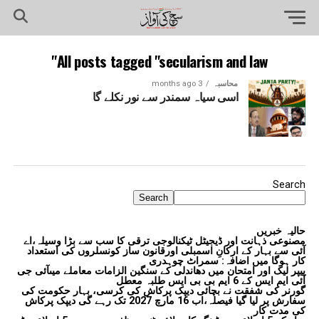
All posts tagged "secularism and law"
محاسبہ
3 months ago
اسی سیاہ سمندر سے نور نکلے گا
Search
Search
حالیہ خبریں
مصنوعی ذہانت اور ڈیجیٹل ٹیکنالوجی ترقی کا سب سے بڑا وسیلہ،اے
آئی سے بہار کے ارکانِ اسمبلی اورقانون ساز کونسلروں کی استعداد
کار ہوگا میں اضافہ: سمراٹ چوہدری
پیپر لیک اور امتحان میں دھاندلی کے سنگین الزامات معاملے میںآئی جی
آئی ایم ایس کے 6 ایم بی بی ایس طلبہ معطل
گورنر کی شفقت نے بچائی دیپک پرکاش کی کرسی، بہار حکومت کی
سفارش پر لیا گیا فیصلہ،اب 16 مارچ 2027 تک رہے گی دیپک پرکاش
کی مدت کار