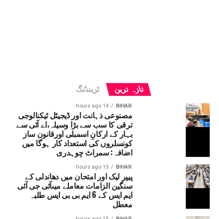
تازہ ترین
ٹرینڈنگ
14 hours ago
BIHAR
مصنوعی ذہانت اور ڈیجیٹل ٹیکنالوجی
ترقی کا سب سے بڑا وسیلہ،اے آئی سے
بہار کے ارکانِ اسمبلی اورقانون ساز
کونسلروں کی استعداد کار ہوگا میں
اضافہ: سمراٹ چوہدری
15 hours ago
BIHAR
پیپر لیک اور امتحان میں دھاندلی کے
سنگین الزامات معاملے میںآئی جی آئی
ایم ایس کے 6 ایم بی بی ایس طلبہ
معطل
15 hours ago
BIHAR