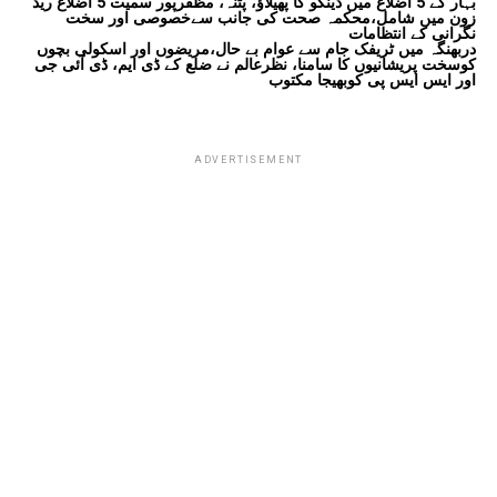
بہار کے 5 اضلاع میں ڈینگو کا پھیلاؤ، پٹنہ، مظفرپور سمیت 5 اضلاع ریڈ
زون میں شامل،محکمہ صحت کی جانب سےخصوصی اور سخت
نگرانی کے انتظامات
دربھنگہ میں ٹریفک جام سے عوام بے حال،مریضوں اور اسکولی بچوں
کوسخت پریشانیوں کا سامنا، نظرعالم نے ضلع کے ڈی ایم، ڈی آئی جی
اور ایس ایس پی کوبھیجا مکتوب
ADVERTISEMENT