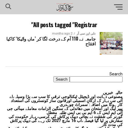
All posts tagged "Registrar"
دلی این سی آر
2 months ago
جامعہ نے 110 آم کے درخت لگا کر ’ماں واٹیکا‘ کاکیا
افتتاح
Search
Search
حالیہ خبریں
مصنوعی ذہانت اور ڈیجیٹل ٹیکنالوجی ترقی کا سب سے بڑا وسیلہ،اے
آئی سے بہار کے ارکانِ اسمبلی اورقانون ساز کونسلروں کی استعداد
کار ہوگا میں اضافہ: سمراٹ چوہدری
پیپر لیک اور امتحان میں دھاندلی کے سنگین الزامات معاملے میںآئی جی
آئی ایم ایس کے 6 ایم بی بی ایس طلبہ معطل
گورنر کی شفقت نے بچائی دیپک پرکاش کی کرسی، بہار حکومت کی
سفارش پر لیا گیا فیصلہ،اب 16 مارچ 2027 تک رہے گی دیپک پرکاش
کی مدت کار