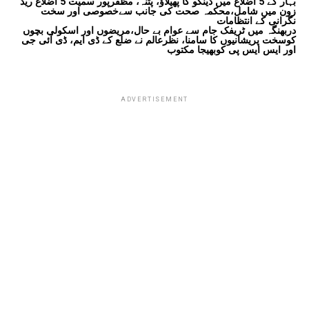
بہار کے 5 اضلاع میں ڈینگو کا پھیلاؤ، پٹنہ، مظفرپور سمیت 5 اضلاع ریڈ
زون میں شامل،محکمہ صحت کی جانب سےخصوصی اور سخت
نگرانی کے انتظامات
دربھنگہ میں ٹریفک جام سے عوام بے حال،مریضوں اور اسکولی بچوں
کوسخت پریشانیوں کا سامنا، نظرعالم نے ضلع کے ڈی ایم، ڈی آئی جی
اور ایس ایس پی کوبھیجا مکتوب
ADVERTISEMENT