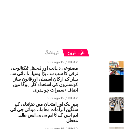
تازہ ترین
ٹرینڈنگ
15 hours ago
BIHAR
مصنوعی ذہانت اور ڈیجیٹل ٹیکنالوجی
ترقی کا سب سے بڑا وسیلہ،اے آئی سے
بہار کے ارکانِ اسمبلی اورقانون ساز
کونسلروں کی استعداد کار ہوگا میں
اضافہ: سمراٹ چوہدری
15 hours ago
BIHAR
پیپر لیک اور امتحان میں دھاندلی کے
سنگین الزامات معاملے میںآئی جی آئی
ایم ایس کے 6 ایم بی بی ایس طلبہ
معطل
15 hours ago
BIHAR