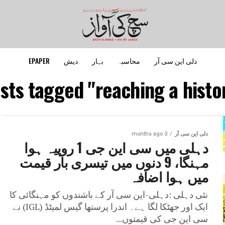
دلی این سی آر
محاسبہ
بہار
دیش
EPAPER
osts tagged "reaching a histori
دلی این سی آر
3 months ago
دہلی میں سی این جی 1 روپیہ ہوا
مہنگا، 9 دنوں میں تیسری بار قیمت
میں ہوا اضافہ
نئی دہلی :دہلی-این سی آر کے باشندوں کو مہنگائی کا
ایک اور جھٹکا لگا ہے۔ اندرا پرستھا گیس لمیٹڈ (IGL) نے
سی این جی کی قیمتوں...