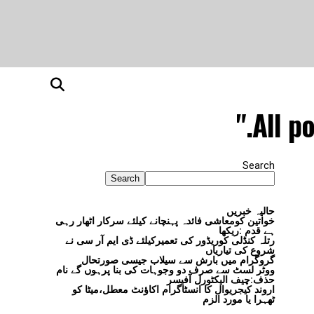
All p
Search
Search
حالیہ خبریں
خواتین کومعاشی فائدہ پہنچانے کیلئے سرکار اٹھار رہی
ہے قدم :ریکھا
رتلہ کنڈلی کوریڈور کی تعمیرکیلئے ڈی ایم آر سی نے
شروع کی تیاریاں
گروگرام میں بارش سے سیلاب جیسی صورتحال
ووٹر لسٹ سے صرف دو وجوہات کی بنا پرہوں گے نام
حذف:چیف الیکٹورل آفیسر
اروند کیجریوال کا انسٹاگرام اکاؤنٹ معطل،میٹا کو
ٹھہرا یا مورد الزم