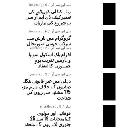
دلی این سی آر
6 hours ago
رتلہ کنڈلی کوریڈور کی
تعمیرکیلئے ڈی ایم آر سی
نے شروع کی تیاریاں
دلی این سی آر
6 hours ago
گروگرام میں بارش سے
سیلاب جیسی صورتحال
دلی این سی آر
2 years ago
اقراءپبلک اسکول سونیا
وہارمیں تقریب یومِ
جمہوریہ کا انعقاد
دلی این سی آر
2 years ago
دہلی میں غیر قانونی بنگلہ
دیشیوں کے خلاف مہم تیز،
175 مشتبہ شہریوں کی
شناخت
بہار
8 months ago
فوقانیہ اور مولوی
کےامتحانات 19 سے 25
جنوری تک ہوں گے منعقد