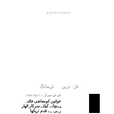
ADVERTISEMENT
تازہ ترین
ٹرینڈنگ
دلی این سی آر
1 hour ago
خواتین کومعاشی فائدہ
پہنچانے کیلئے سرکار اٹھار
رہی ہے قدم :ریکھا