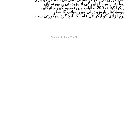
یمنا شہر میں کھلیں گی 4 مزید نئی یونیورسٹیاں
ریکھا گپتا نے 200 طالبات میں تقسیم کیں سائیکلیں
موسلادھار بارش،دہلی میں سیلاب کا خطرہ
یوم آزادی کو لیکر لال قلعہ کے ارد گرد سیکورٹی سخت
ADVERTISEMENT