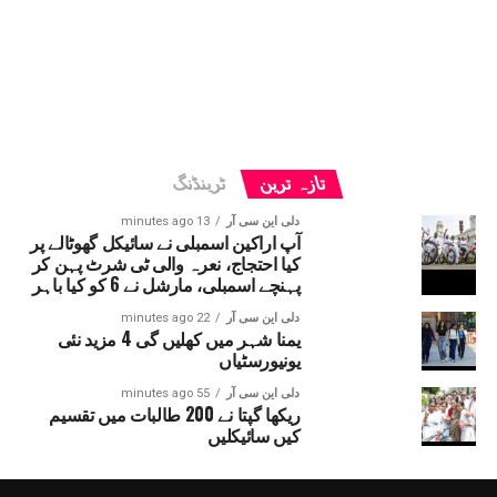
تازہ ترین
ٹرینڈنگ
دلی این سی آر
13 minutes ago
آپ اراکین اسمبلی نے سائیکل گھوٹالے پر
کیا احتجاج، نعرہ والی ٹی شرٹ پہن کر
پہنچے اسمبلی، مارشل نے 6 کو کیا باہر
دلی این سی آر
22 minutes ago
یمنا شہر میں کھلیں گی 4 مزید نئی
یونیورسٹیاں
دلی این سی آر
55 minutes ago
ریکھا گپتا نے 200 طالبات میں تقسیم
کیں سائیکلیں