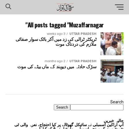
All posts tagged "Muzaffarnagar"
3 weeks ago
UTTAR PRADESH
ٹریکٹر ٹرالی کی زد میں آکر بائک سوار صفائی
ملازم کی دردناک موت
2 months ago
UTTAR PRADESH
سڑک حادثہ میں دیوبند کے ماں بیٹے کی موت
Search
Search
حالیہ خبریں
آپ اراکین اسمبلی نے سائیکل گھوٹالے پر کیا احتجاج، نعرہ والی ٹی
شرٹ پہن کر پہنچے اسمبلی، مارشل نے 6 کو کیا باہر