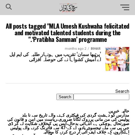
All posts tagged "MLA Umesh Kushwaha felicitated
and motivated talented students during the
‘Pratibha Samman’ programme."
2 months ago
BIHAR
’پرتبھا سمان‘ تقریب میں ہونہار طلبہ کی ایم ایل
اے اُمیش کشواہا نے کی حوصلہ افزائی
Search
Search
حالیہ خبریں
مدارس کو دہشت گردی کی فیکٹری کہنے والے تاریخ سے نا بلد
پولیس کی من مانی پرروک لگانا ضروری،ریاست میں امن و قانون کی
صورتحال ہوچکی ہے انتہائی بدحال،ایس پی کیخلاف شکایت لے کر ڈی
جی پی سے ملے تیجسوی یادو، اے کے-47 سے فائرنگ کرنے والے پولیس
اہلکاروں کے خلاف ایف آئی آر درج کرنے کا مطالبہ