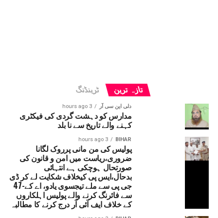
تازہ ترین
ٹرینڈنگ
دلی این سی آر
3 hours ago
مدارس کو دہشت گردی کی فیکٹری
کہنے والے تاریخ سے نا بلد
3 hours ago
BIHAR
پولیس کی من مانی پرروک لگانا
ضروری،ریاست میں امن و قانون کی
صورتحال ہوچکی ہے انتہائی
بدحال،ایس پی کیخلاف شکایت لے کر ڈی
جی پی سے ملے تیجسوی یادو، اے کے-47
سے فائرنگ کرنے والے پولیس اہلکاروں
کے خلاف ایف آئی آر درج کرنے کا مطالبہ