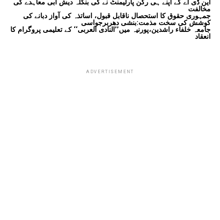
این ڈی اے کے اپنے ہی رکن پارلیمنٹ نے کی بنگلہ دیش آبی معاہدے کی
مخالفت
جمہوری حقوق کا استحصال ناقابل قبول، اساتذہ کی آواز دبانے کی
کوشش کی سخت مذمت:بنشی دھربرجواسی
جامعہ خلفاء راشدین،پورنیہ میں’’النادی العربی‘‘ کے تعلیمی پروگرام کا
انعقاد
ADVERTISEMENT