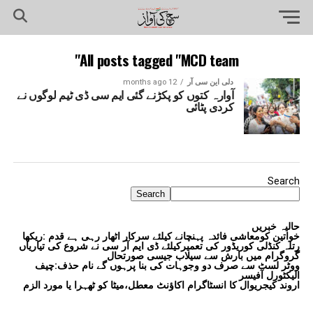
All posts tagged "MCD team"
دلی این سی آر
12 months ago
آوارہ کتوں کو پکڑنے گئی ایم سی ڈی ٹیم لوگوں نے
کردی پٹائی
Search
Search
حالیہ خبریں
خواتین کومعاشی فائدہ پہنچانے کیلئے سرکار اٹھار رہی ہے قدم :ریکھا
رتلہ کنڈلی کوریڈور کی تعمیرکیلئے ڈی ایم آر سی نے شروع کی تیاریاں
گروگرام میں بارش سے سیلاب جیسی صورتحال
ووٹر لسٹ سے صرف دو وجوہات کی بنا پرہوں گے نام حذف:چیف
الیکٹورل آفیسر
اروند کیجریوال کا انسٹاگرام اکاؤنٹ معطل،میٹا کو ٹھہرا یا مورد الزم