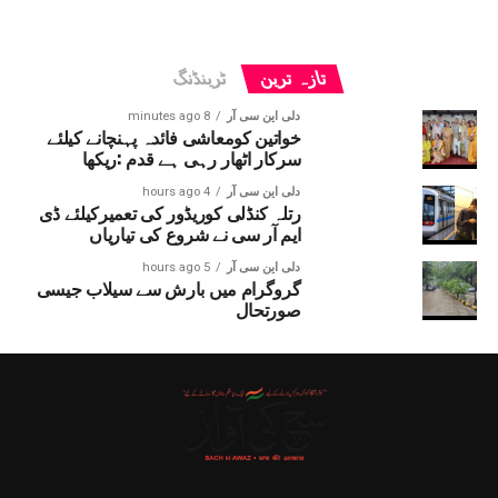
تازہ ترین
ٹرینڈنگ
دلی این سی آر
8 minutes ago
خواتین کومعاشی فائدہ پہنچانے کیلئے
سرکار اٹھار رہی ہے قدم :ریکھا
دلی این سی آر
4 hours ago
رتلہ کنڈلی کوریڈور کی تعمیرکیلئے ڈی
ایم آر سی نے شروع کی تیاریاں
دلی این سی آر
5 hours ago
گروگرام میں بارش سے سیلاب جیسی
صورتحال