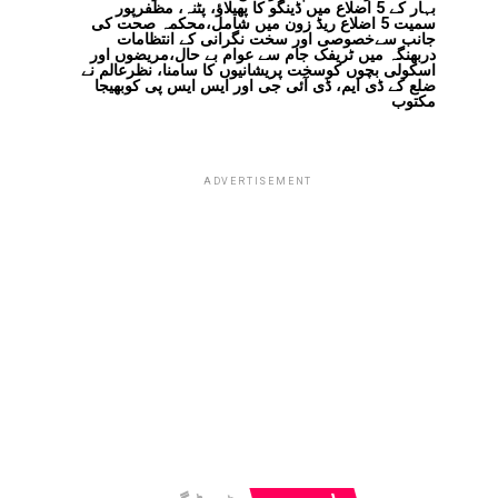
بہار کے 5 اضلاع میں ڈینگو کا پھیلاؤ، پٹنہ، مظفرپور
سمیت 5 اضلاع ریڈ زون میں شامل،محکمہ صحت کی
جانب سےخصوصی اور سخت نگرانی کے انتظامات
دربھنگہ میں ٹریفک جام سے عوام بے حال،مریضوں اور
اسکولی بچوں کوسخت پریشانیوں کا سامنا، نظرعالم نے
ضلع کے ڈی ایم، ڈی آئی جی اور ایس ایس پی کوبھیجا
مکتوب
ADVERTISEMENT