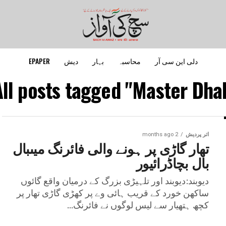
دلی این سی آر
محاسبہ
بہار
دیش
EPAPER
All posts tagged "Master Dhab
اتر پردیش
2 months ago
تھار گاڑی پر ہونے والی فائرنگ میںبال
بال بچاڈرائیور
دیوبند:دیوبند اور تلہیڑی بزرگ کے درمیان واقع گائوں
ساکھن خورد کے قریب ہائی وے پر کھڑی گاڑی تھار پر
کچھ ہتھیار سے لیس لوگوں نے فائرنگ...