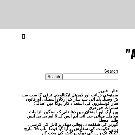
Search
Search
حالیہ خبریں
مصنوعی ذہانت اور ڈیجیٹل ٹیکنالوجی ترقی کا سب سے
بڑا وسیلہ،اے آئی سے بہار کے ارکانِ اسمبلی اورقانون
ساز کونسلروں کی استعداد کار ہوگا میں اضافہ:
سمراٹ چوہدری
پیپر لیک اور امتحان میں دھاندلی کے سنگین الزامات
معاملے میںآئی جی آئی ایم ایس کے 6 ایم بی بی ایس
طلبہ معطل
گورنر کی شفقت نے بچائی دیپک پرکاش کی کرسی،
بہار حکومت کی سفارش پر لیا گیا فیصلہ،اب 16 مارچ
2027 تک رہے گی دیپک پرکاش کی مدت کار