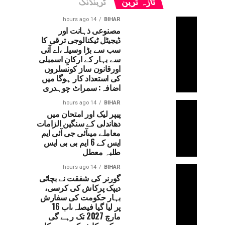
تازہ ترین
ٹرینڈنگ
14 hours ago
BIHAR
مصنوعی ذہانت اور
ڈیجیٹل ٹیکنالوجی ترقی کا
سب سے بڑا وسیلہ،اے آئی
سے بہار کے ارکانِ اسمبلی
اورقانون ساز کونسلروں
کی استعداد کار ہوگا میں
اضافہ: سمراٹ چوہدری
14 hours ago
BIHAR
پیپر لیک اور امتحان میں
دھاندلی کے سنگین الزامات
معاملے میںآئی جی آئی ایم
ایس کے 6 ایم بی بی ایس
طلبہ معطل
14 hours ago
BIHAR
گورنر کی شفقت نے بچائی
دیپک پرکاش کی کرسی،
بہار حکومت کی سفارش
پر لیا گیا فیصلہ،اب 16
مارچ 2027 تک رہے گی