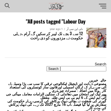
All posts tagged "Labour Day"
دلی این سی آر
1 year ago
12 سے 3 بجے تک لیبر کر سکیں گے آرام ،دہلی
حکومت نے مزدوروں کو دی راحت
Search
Search
حالیہ خبریں
مصنوعی ذہانت اور ڈیجیٹل ٹیکنالوجی ترقی کا سب سے بڑا وسیلہ،اے
آئی سے بہار کے ارکانِ اسمبلی اورقانون ساز کونسلروں کی استعداد
کار ہوگا میں اضافہ: سمراٹ چوہدری
پیپر لیک اور امتحان میں دھاندلی کے سنگین الزامات معاملے میںآئی جی
آئی ایم ایس کے 6 ایم بی بی ایس طلبہ معطل
گورنر کی شفقت نے بچائی دیپک پرکاش کی کرسی، بہار حکومت کی
سفارش پر لیا گیا فیصلہ،اب 16 مارچ 2027 تک رہے گی دیپک پرکاش
کی مدت کار