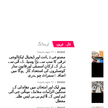
تازہ ترین
ٹرینڈنگ
17 hours ago
BIHAR
مصنوعی ذہانت اور ڈیجیٹل ٹیکنالوجی
ترقی کا سب سے بڑا وسیلہ،اے آئی سے
بہار کے ارکانِ اسمبلی اورقانون ساز
کونسلروں کی استعداد کار ہوگا میں
اضافہ: سمراٹ چوہدری
17 hours ago
BIHAR
پیپر لیک اور امتحان میں دھاندلی کے
سنگین الزامات معاملے میںآئی جی آئی
ایم ایس کے 6 ایم بی بی ایس طلبہ
معطل
17 hours ago
BIHAR