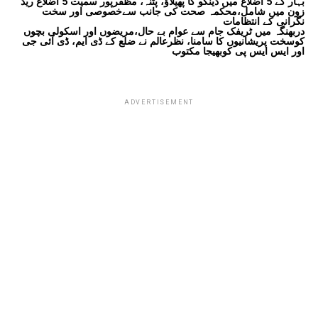
بہار کے 5 اضلاع میں ڈینگو کا پھیلاؤ، پٹنہ، مظفرپور سمیت 5 اضلاع ریڈ
زون میں شامل،محکمہ صحت کی جانب سےخصوصی اور سخت
نگرانی کے انتظامات
دربھنگہ میں ٹریفک جام سے عوام بے حال،مریضوں اور اسکولی بچوں
کوسخت پریشانیوں کا سامنا، نظرعالم نے ضلع کے ڈی ایم، ڈی آئی جی
اور ایس ایس پی کوبھیجا مکتوب
ADVERTISEMENT