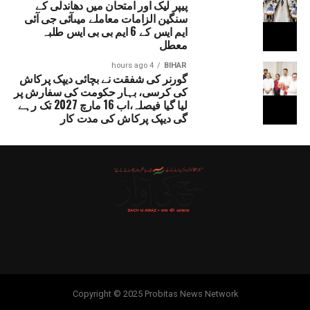
پیپر لیک اور امتحان میں دھاندلی کے
سنگین الزامات معاملے میںآئی جی آئی
ایم ایس کے 6 ایم بی بی ایس طلبہ
معطل
4 hours ago
BIHAR
گورنر کی شفقت نے بچائی دیپک پرکاش
کی کرسی، بہار حکومت کی سفارش پر
لیا گیا فیصلہ،اب 16 مارچ 2027 تک رہے
گی دیپک پرکاش کی مدت کار
Copyright © 2025 Probitas News Network