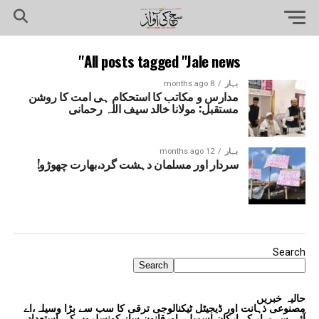
All posts tagged "Jale news"
بہار
8 months ago
مدارس و مکاتب کا استحکام ہی امت کا روشن
مستقبل: مولانا خالد سیف اللہ رحمانی
بہار
12 months ago
سردار اور مسلمان دہشت گرد،بھارت چھوڑو!
Search
Search
حالیہ خبریں
مصنوعی ذہانت اور ڈیجیٹل ٹیکنالوجی ترقی کا سب سے بڑا وسیلہ،اے
آئی سے بہار کے ارکانِ اسمبلی اورقانون ساز کونسلروں کی استعداد