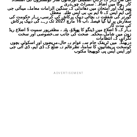
کار ہوگا میں اضافہ: سمراٹ چوہدری
پیپر لیک اور امتحان میں دھاندلی کے سنگین الزامات معاملے میںآئی جی
آئی ایم ایس کے 6 ایم بی بی ایس طلبہ معطل
گورنر کی شفقت نے بچائی دیپک پرکاش کی کرسی، بہار حکومت کی
سفارش پر لیا گیا فیصلہ،اب 16 مارچ 2027 تک رہے گی دیپک پرکاش
کی مدت کار
بہار کے 5 اضلاع میں ڈینگو کا پھیلاؤ، پٹنہ، مظفرپور سمیت 5 اضلاع ریڈ
زون میں شامل،محکمہ صحت کی جانب سےخصوصی اور سخت
نگرانی کے انتظامات
دربھنگہ میں ٹریفک جام سے عوام بے حال،مریضوں اور اسکولی بچوں
کوسخت پریشانیوں کا سامنا، نظرعالم نے ضلع کے ڈی ایم، ڈی آئی جی
اور ایس ایس پی کوبھیجا مکتوب
ADVERTISEMENT