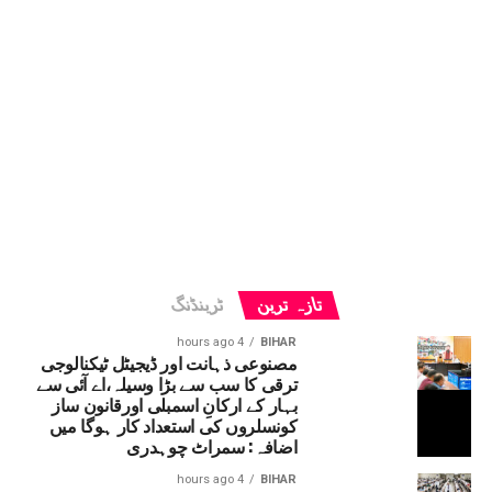
تازہ ترین
ٹرینڈنگ
4 hours ago
BIHAR
مصنوعی ذہانت اور ڈیجیٹل ٹیکنالوجی
ترقی کا سب سے بڑا وسیلہ،اے آئی سے
بہار کے ارکانِ اسمبلی اورقانون ساز
کونسلروں کی استعداد کار ہوگا میں
اضافہ: سمراٹ چوہدری
4 hours ago
BIHAR