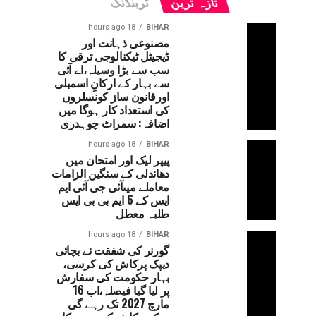
تازہ ترین
ٹرینڈنگ
18 hours ago
BIHAR
مصنوعی ذہانت اور
ڈیجیٹل ٹیکنالوجی ترقی کا
سب سے بڑا وسیلہ،اے آئی
سے بہار کے ارکانِ اسمبلی
اورقانون ساز کونسلروں
کی استعداد کار ہوگا میں
اضافہ: سمراٹ چوہدری
18 hours ago
BIHAR
پیپر لیک اور امتحان میں
دھاندلی کے سنگین الزامات
معاملے میںآئی جی آئی ایم
ایس کے 6 ایم بی بی ایس
طلبہ معطل
18 hours ago
BIHAR
گورنر کی شفقت نے بچائی
دیپک پرکاش کی کرسی،
بہار حکومت کی سفارش
پر لیا گیا فیصلہ،اب 16
مارچ 2027 تک رہے گی