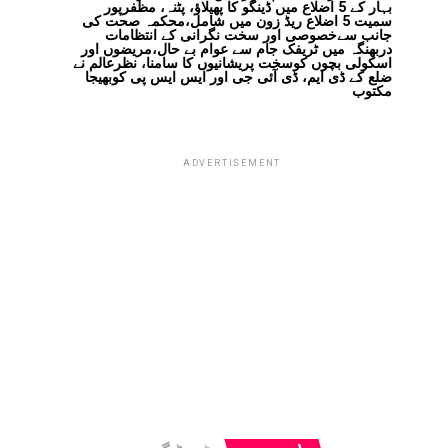
بہار کے 5 اضلاع میں ڈینگو کا پھیلاؤ، پٹنہ، مظفرپور
سمیت 5 اضلاع ریڈ زون میں شامل،محکمہ صحت کی
جانب سےخصوصی اور سخت نگرانی کے انتظامات
دربھنگہ میں ٹریفک جام سے عوام بے حال،مریضوں اور
اسکولی بچوں کوسخت پریشانیوں کا سامنا، نظرعالم نے
ضلع کے ڈی ایم، ڈی آئی جی اور ایس ایس پی کوبھیجا
مکتوب
ADVERTISEMENT