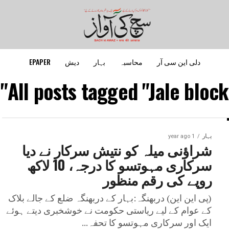
دلی این سی آر
محاسبہ
بہار
دیش
EPAPER
All posts tagged "Jale block"
بہار
1 year ago
شراؤنی میلہ کو نتیش سرکار نے دیا
سرکاری مہوتسو کا درجہ، 10 لاکھ
روپے کی رقم منظور
(پی این این) دربھنگہ:بہار کے دربھنگہ ضلع کے جالے بلاک
کے عوام کے لیے ریاستی حکومت نے خوشخبری دیتے ہوئے
ایک اور سرکاری مہوتسو کا تحفہ...