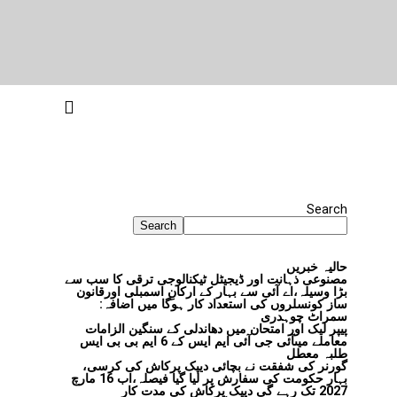
Search
Search
حالیہ خبریں
مصنوعی ذہانت اور ڈیجیٹل ٹیکنالوجی ترقی کا سب سے
بڑا وسیلہ،اے آئی سے بہار کے ارکانِ اسمبلی اورقانون
ساز کونسلروں کی استعداد کار ہوگا میں اضافہ:
سمراٹ چوہدری
پیپر لیک اور امتحان میں دھاندلی کے سنگین الزامات
معاملے میںآئی جی آئی ایم ایس کے 6 ایم بی بی ایس
طلبہ معطل
گورنر کی شفقت نے بچائی دیپک پرکاش کی کرسی،
بہار حکومت کی سفارش پر لیا گیا فیصلہ،اب 16 مارچ
2027 تک رہے گی دیپک پرکاش کی مدت کار