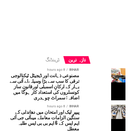
تازہ ترین
ٹرینڈنگ
8 hours ago
BIHAR
مصنوعی ذہانت اور ڈیجیٹل ٹیکنالوجی
ترقی کا سب سے بڑا وسیلہ،اے آئی سے
بہار کے ارکانِ اسمبلی اورقانون ساز
کونسلروں کی استعداد کار ہوگا میں
اضافہ: سمراٹ چوہدری
8 hours ago
BIHAR
پیپر لیک اور امتحان میں دھاندلی کے
سنگین الزامات معاملے میںآئی جی آئی
ایم ایس کے 6 ایم بی بی ایس طلبہ
معطل