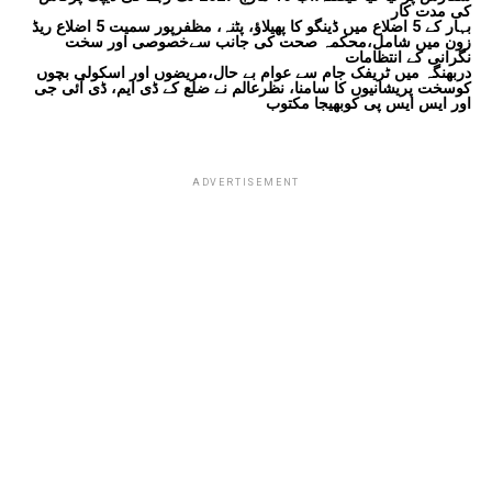
کی مدت کار
بہار کے 5 اضلاع میں ڈینگو کا پھیلاؤ، پٹنہ، مظفرپور سمیت 5 اضلاع ریڈ
زون میں شامل،محکمہ صحت کی جانب سےخصوصی اور سخت
نگرانی کے انتظامات
دربھنگہ میں ٹریفک جام سے عوام بے حال،مریضوں اور اسکولی بچوں
کوسخت پریشانیوں کا سامنا، نظرعالم نے ضلع کے ڈی ایم، ڈی آئی جی
اور ایس ایس پی کوبھیجا مکتوب
ADVERTISEMENT