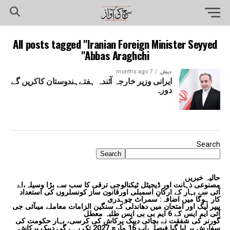
All posts tagged "Iranian Foreign Minister Seyyed
Abbas Araghchi"
دیش
7 months ago
ایرانی وزیر خارجہ آئندہ ہفتےہندوستان کاکریں گے
دورہ
Search
Search
حالیہ خبریں
مصنوعی ذہانت اور ڈیجیٹل ٹیکنالوجی ترقی کا سب سے بڑا وسیلہ،اے
آئی سے بہار کے ارکانِ اسمبلی اورقانون ساز کونسلروں کی استعداد
کار ہوگا میں اضافہ: سمراٹ چوہدری
پیپر لیک اور امتحان میں دھاندلی کے سنگین الزامات معاملے میںآئی جی
آئی ایم ایس کے 6 ایم بی بی ایس طلبہ معطل
گورنر کی شفقت نے بچائی دیپک پرکاش کی کرسی، بہار حکومت کی
سفارش پر لیا گیا فیصلہ،اب 16 مارچ 2027 تک رہے گی دیپک پرکاش