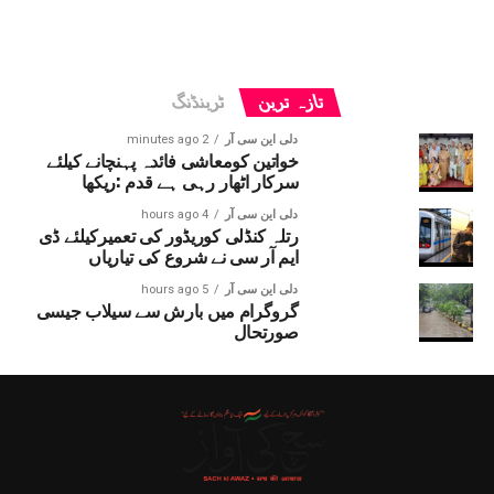
تازہ ترین
ٹرینڈنگ
دلی این سی آر
2 minutes ago
خواتین کومعاشی فائدہ پہنچانے کیلئے
سرکار اٹھار رہی ہے قدم :ریکھا
دلی این سی آر
4 hours ago
رتلہ کنڈلی کوریڈور کی تعمیرکیلئے ڈی
ایم آر سی نے شروع کی تیاریاں
دلی این سی آر
5 hours ago
گروگرام میں بارش سے سیلاب جیسی
صورتحال