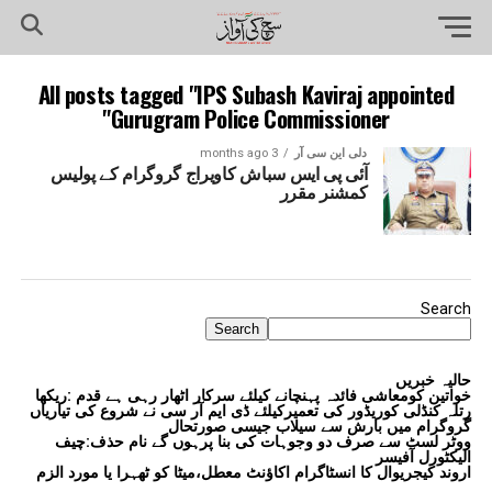
All posts tagged "IPS Subash Kaviraj appointed
Gurugram Police Commissioner"
دلی این سی آر
3 months ago
آئی پی ایس سباش کاویراج گروگرام کے پولیس
کمشنر مقرر
Search
Search
حالیہ خبریں
خواتین کومعاشی فائدہ پہنچانے کیلئے سرکار اٹھار رہی ہے قدم :ریکھا
رتلہ کنڈلی کوریڈور کی تعمیرکیلئے ڈی ایم آر سی نے شروع کی تیاریاں
گروگرام میں بارش سے سیلاب جیسی صورتحال
ووٹر لسٹ سے صرف دو وجوہات کی بنا پرہوں گے نام حذف:چیف
الیکٹورل آفیسر
اروند کیجریوال کا انسٹاگرام اکاؤنٹ معطل،میٹا کو ٹھہرا یا مورد الزم