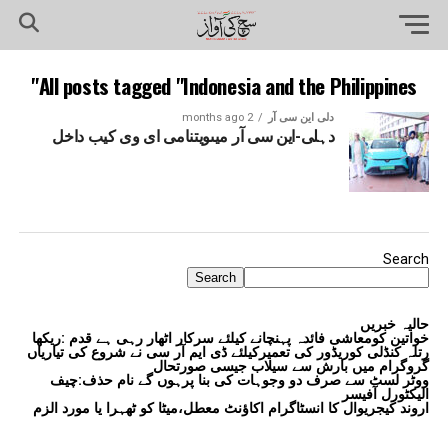
All posts tagged "Indonesia and the Philippines"
دلی این سی آر
2 months ago
دہلی-این سی آر میںویتنامی ای وی کیب داخل
Search
Search
حالیہ خبریں
خواتین کومعاشی فائدہ پہنچانے کیلئے سرکار اٹھار رہی ہے قدم :ریکھا
رتلہ کنڈلی کوریڈور کی تعمیرکیلئے ڈی ایم آر سی نے شروع کی تیاریاں
گروگرام میں بارش سے سیلاب جیسی صورتحال
ووٹر لسٹ سے صرف دو وجوہات کی بنا پرہوں گے نام حذف:چیف
الیکٹورل آفیسر
اروند کیجریوال کا انسٹاگرام اکاؤنٹ معطل،میٹا کو ٹھہرا یا مورد الزم