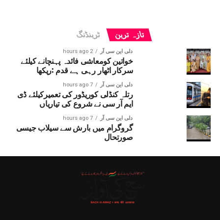
تازہ ترین
ٹرینڈنگ
دلی این سی آر
2 hours ago
خواتین کومعاشی فائدہ پہنچانے کیلئے
سرکار اٹھار رہی ہے قدم :ریکھا
دلی این سی آر
7 hours ago
رتلہ کنڈلی کوریڈور کی تعمیرکیلئے ڈی
ایم آر سی نے شروع کی تیاریاں
دلی این سی آر
7 hours ago
گروگرام میں بارش سے سیلاب جیسی
صورتحال