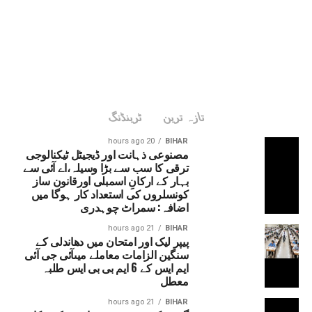
تازہ ترین
ٹرینڈنگ
20 hours ago
BIHAR
مصنوعی ذہانت اور ڈیجیٹل ٹیکنالوجی
ترقی کا سب سے بڑا وسیلہ،اے آئی سے
بہار کے ارکانِ اسمبلی اورقانون ساز
کونسلروں کی استعداد کار ہوگا میں
اضافہ: سمراٹ چوہدری
21 hours ago
BIHAR
پیپر لیک اور امتحان میں دھاندلی کے
سنگین الزامات معاملے میںآئی جی آئی
ایم ایس کے 6 ایم بی بی ایس طلبہ
معطل
21 hours ago
BIHAR