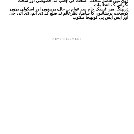
زون میں شامل،محکمہ صحت کی جانب سےخصوصی اور سخت
نگرانی کے انتظامات
دربھنگہ میں ٹریفک جام سے عوام بے حال،مریضوں اور اسکولی بچوں
کوسخت پریشانیوں کا سامنا، نظرعالم نے ضلع کے ڈی ایم، ڈی آئی جی
اور ایس ایس پی کوبھیجا مکتوب
ADVERTISEMENT