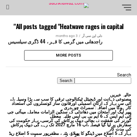
All posts tagged "Heatwave rages in capital"
دلی این سی آر
3 months ago
راجدھانی میں گرمی کا قہر ، 44 ڈگری سیلسیس
MORE POSTS
Search
Search
حالیہ خبریں
مصنوعی ذہانت اور ڈیجیٹل ٹیکنالوجی ترقی کا سب سے بڑا وسیلہ،اے
آئی سے بہار کے ارکانِ اسمبلی اورقانون ساز کونسلروں کی استعداد
کار ہوگا میں اضافہ: سمراٹ چوہدری
پیپر لیک اور امتحان میں دھاندلی کے سنگین الزامات معاملے میںآئی جی
آئی ایم ایس کے 6 ایم بی بی ایس طلبہ معطل
گورنر کی شفقت نے بچائی دیپک پرکاش کی کرسی، بہار حکومت کی
سفارش پر لیا گیا فیصلہ،اب 16 مارچ 2027 تک رہے گی دیپک پرکاش
کی مدت کار
بہار کے 5 اضلاع میں ڈینگو کا پھیلاؤ، پٹنہ، مظفرپور سمیت 5 اضلاع ریڈ