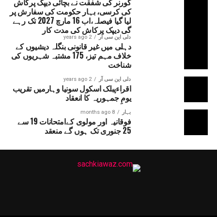
گورنر کی شفقت نے بچائی دیپک پرکاش
کی کرسی، بہار حکومت کی سفارش پر
لیا گیا فیصلہ،اب 16 مارچ 2027 تک رہے
گی دیپک پرکاش کی مدت کار
دلی این سی آر
2 years ago
دہلی میں غیر قانونی بنگلہ دیشیوں کے
خلاف مہم تیز، 175 مشتبہ شہریوں کی
شناخت
دلی این سی آر
2 years ago
اقراءپبلک اسکول سونیا وہارمیں تقریب
یومِ جمہوریہ کا انعقاد
بہار
8 months ago
فوقانیہ اور مولوی کےامتحانات 19 سے
25 جنوری تک ہوں گے منعقد