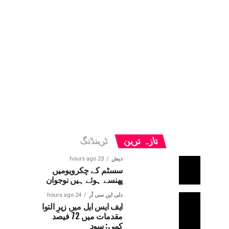
تازہ ترین
ٹرینڈنگ
دیش
23 hours ago
سسٹم کے چکرویومیں
پھنسے ہوئے ہیں نوجوان
دلی این سی آر
24 hours ago
ایف ایس ایل میں زیرِ التوا
مقدمات میں 72 فیصد
کمی: سود