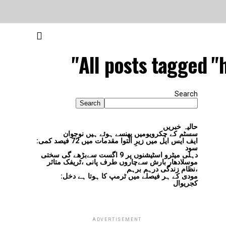
All posts tagged "
Search
Search
حالیہ خبریں
سسٹم کے چکرویومیں پھنسے ہوئے ہیں نوجوان
ایف ایس ایل میں زیرِ التوا مقدمات میں 72 فیصد کمی:
سود
دہلی میٹرو اسٹیشنوں پر 9 اگست سےبڑھے گی سختی
موسلادھار بارش سےچاروں طرف پانی ،ٹریفک متاثر
،نظام زندگی درہم برہم
مودی کے ہر فیصلے میں ٹرمپ کا ہوتا ہے دخل:
کجریوال
ADVERTISEMENT