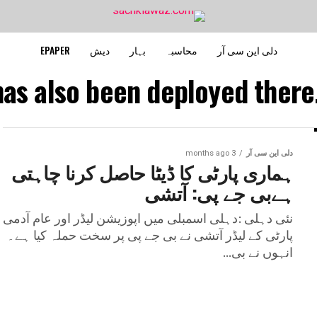
دلی این سی آر
محاسبہ
بہار
دیش
EPAPER
has also been deployed there.
دلی این سی آر
3 months ago
ہماری پارٹی کا ڈیٹا حاصل کرنا چاہتی
ہےبی جے پی: آتشی
نئی دہلی :دہلی اسمبلی میں اپوزیشن لیڈر اور عام آدمی
پارٹی کے لیڈر آتشی نے بی جے پی پر سخت حملہ کیا ہے۔
انہوں نے بی...