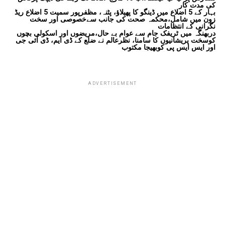
کی مدت کار
بہار کے 5 اضلاع میں ڈینگو کا پھیلاؤ، پٹنہ، مظفرپور سمیت 5 اضلاع ریڈ
زون میں شامل،محکمہ صحت کی جانب سےخصوصی اور سخت
نگرانی کے انتظامات
دربھنگہ میں ٹریفک جام سے عوام بے حال،مریضوں اور اسکولی بچوں
کوسخت پریشانیوں کا سامنا، نظرعالم نے ضلع کے ڈی ایم، ڈی آئی جی
اور ایس ایس پی کوبھیجا مکتوب
ADVERTISEMENT