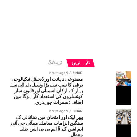
تازہ ترین
ٹرینڈنگ
9 hours ago
BIHAR
مصنوعی ذہانت اور ڈیجیٹل ٹیکنالوجی
ترقی کا سب سے بڑا وسیلہ،اے آئی سے
بہار کے ارکانِ اسمبلی اورقانون ساز
کونسلروں کی استعداد کار ہوگا میں
اضافہ: سمراٹ چوہدری
9 hours ago
BIHAR
پیپر لیک اور امتحان میں دھاندلی کے
سنگین الزامات معاملے میںآئی جی آئی
ایم ایس کے 6 ایم بی بی ایس طلبہ
معطل