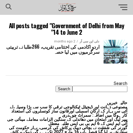
All posts tagged "Government of Delhi from May
14 to June 2"
دلی این سی آر
2 months ago
اردو اکادمی کی اختتامی تقریب، 266طلبا نے تربیتی
سرگرمیوں میں لیا حصہ
Search
Search
حالیہ خبریں
مصنوعی ذہانت اور ڈیجیٹل ٹیکنالوجی ترقی کا سب سے بڑا وسیلہ،اے
آئی سے بہار کے ارکانِ اسمبلی اورقانون ساز کونسلروں کی استعداد
کار ہوگا میں اضافہ: سمراٹ چوہدری
پیپر لیک اور امتحان میں دھاندلی کے سنگین الزامات معاملے میںآئی جی
آئی ایم ایس کے 6 ایم بی بی ایس طلبہ معطل
گورنر کی شفقت نے بچائی دیپک پرکاش کی کرسی، بہار حکومت کی
سفارش پر لیا گیا فیصلہ،اب 16 مارچ 2027 تک رہے گی دیپک پرکاش